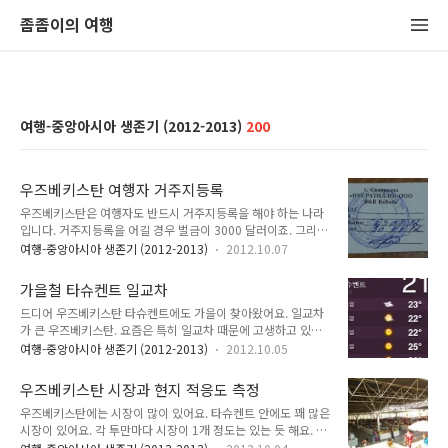
좀좀이의 여행
여행-중앙아시아 생존기 (2012-2013)
200
우즈베키스탄 여행자 거주지등록
우즈베키스탄은 여행자도 반드시 거주지등록을 해야 하는 나라
입니다. 거주지등록을 어길 경우 벌금이 3000 달러이죠. 그리고
이것은 계도 없이 바로 벌금이 나갑니다. 안 걸리고 잘 나가는 사
여행-중앙아시아 생존기 (2012-2013)
2012.10.07
람들도 많지만, 걸리는 사람들도 있어요. 이 거주지등록 검사를
까다롭게 하는 곳은 동부에서 타슈켄트로 들어오는 길에 있는 검
가을철 타슈켄트 일교차
문소와 타슈켄트 지하철 역입니다. 타슈켄트 지하철 역은 수하물
드디어 우즈베키스탄 타슈켄트에도 가을이 찾아왔어요. 일교차
검사를 하는데, 이때 거주지등록 조사를 하는 경우도 종종 있죠.
가 큰 우즈베키스탄. 요즘은 특히 일교차 때문에 고생하고 있어
거주지등록은 흔히 OVIR 가서 하라고만 나와 있는데 여행자들
요. 낮은 초가을, 밤은 늦가을을 보여주는 일교차. 낮에는 그냥
은 꼭 오비르 가서 할 필요가 없어요. 호텔 및 게스트하우스, 호
여행-중앙아시아 생존기 (2012-2013)
2012.10.05
저냥 살 만 해요. 아직 긴 팔을 입기에는 따스한 날씨. 그러나 밤
스텔에 가면 여권과 같이 거주지등록을 해 줍니다. 여권을 복사
이 되면 추워요. 새벽에는 정말로 추워요. 그래서 전기장판을 벌
하고, 오비르에 전화를 해서 거주지등록을 대신 해 주죠. 이렇게
우즈베키스탄 시장과 현지 적응도 측정
써 꺼냈답니다. 일교차가 커서 감기가 올까 말까 계속 눈치를 보
하면 오비르에 갈 필요가..
우즈베키스탄에는 시장이 많이 있어요. 타슈켄트 안에도 꽤 많은
고 있네요. 여러분, 모두 가을철 감기 조심하세요!
시장이 있어요. 각 투만마다 시장이 1개 정도는 있는 듯 해요. 우
즈베키스탄에서 시장은 크게 두 종류로 나눌 수 있어요. 하나는