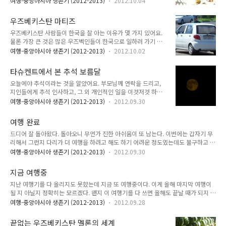
여행-중앙아시아 생존기 (2012-2013)
2012.10.04
식료품을 주로 파는 데흐콘 보조르 Dehqon bozori, 그리고 다
른 하나는 잡화 및 공산품을 주로 파는 부윰 보조르 Buyum
우즈베키스탄 마티즈
bozori 에요. 전자는 정말 우리가 생각하는 시장이고, 후자는 동
우즈베키스탄 사람들이 한국을 잘 아는 이유가 몇 가지 있어요.
대문 시장이나 남대문 시장 생각하시면 되요. 만약 이 나라 사람
물론 가장 큰 것은 많은 우즈벡인들이 한국으로 일하러 가기 때
들이 무엇을 먹고, 어떤 과일과 야채, 향신료가 있는지 궁금하다
문. 시골에서는 한달에 100달러 버는 집도 허다한데 한국 가면
면 데흐콘 보조르로 가야 해요. 부윰 보조르에서도 약간 팔기는
여행-중앙아시아 생존기 (2012-2013)
2012.10.02
한 달에 1000달러 이상 송금해주니 '한국으로 일하러 간다 = 인
하나 제대로 볼 수는 없거든요. 이 글에서 다룰 것은 데흐콘 보조
생역전'이라고 생각하는 사람들이 많아요. 두 번째는 바로 '대
르에요. 이 데흐콘 보조르는 몇 개 구역이 나누어져 있어요. 대충
타슈켄트에서 본 추석 보름달
우'. 이 나라는 삼성보다도 대우가 더 유명한 나라. 그 이유는 이
분..
오늘에야 추석이라는 것을 알았어요. 부모님께 연락을 드리고,
나라에 대우 자동차 공장이 있기 때문이에요. IMF 때 대우 그룹
지인들에게 추석 인사하고, 그 외 개인적인 일을 이것저것 하다
이 부도가 났는데, 이 나라 자동차 공장은 계속 가동되었어요. 아
보니 어느덧 저녁 7시. 창밖을 보니 보름달이 휘영청 빛나고 있
마 정부에서 억지로 돌린 거 아닌가 하는 생각이 드는데, 어쨌든
여행-중앙아시아 생존기 (2012-2013)
2012.09.30
었어요. 한가위 기분은 하나도 나지 않지만 보름달을 보니 한가
대우 자동차가 많이 돌아다녀요. 그리고 이 대우 자동차들은 종
위가 맞기는 맞나 보아요. 이 보름달이 높게 떠서 그런지, 다른
종 택시로 많이 사용되죠. 그리고 이런 자동차 종류가 아예 택시
여행 완료
이유가 있는지는 몰라도 다른 때 보았던 보름달보다 크기가 작네
종류로 이름..
드디어 잘 돌아왔다. 돌아오니 무언가 진한 아쉬움이 또 남는다. 이번에는 갑자기 무
요. 진짜 크게 뜰 때에는 엄청 크게 뜨는데요. 그렇게 큰 보름달
리해서 그런지 다리가 더 여행을 하려고 해도 하기 어려운 정도였는데도 불구하고 벌
이 뜰 때마다 '이것이 한국보다 남위도에 위치한 나라의 달'이라
써 끝나버렸다는 생각만 든다. 집에 돌아와 샤워하고 짐을 대충 정리하니 한 시간이
고 좋아했는데 지금 창밖에 떠 있는 달은 그냥 한국에서 보던 달
여행-중앙아시아 생존기 (2012-2013)
2012.09.30
훌쩍 지나갔다. 이제 다시 할 일을 해야지. 일단 블로그에 댓글 30개부터 하나하나 답
크기네요. 모두 남은 한가위 연휴, 그리고 개천절 즐겁게 잘 보내
글을 달아드리는 것부터 시작해야겠다. 사진 정리도 하고 여행기도 하나 하나 올리기
세요!
지금 여행중
시작하고, 할 일도 다시 해야겠구나. 다시 일상으로 돌아왔으니 내일 하루는 여기 국
지난 여행기를 다 올리지도 못햤는데 지금 또 여행중이다. 이게 올해 마지막 여행이
경일이니 푹 쉬고 모레부터는 다시 정상적인 일상으로 돌아가야겠다. 한국은 지금 추
될 지 아닐지 정확히는 모르겠다. 왠지 이 여행기를 다 쓰면 올해도 끝날 때가 되지 않
석이라는데 나는 오늘 기차 타고 타슈켄트에 있는 집으로 돌아왔다. p.s. 매우 많이
을까하는 생각도 문득 든다. 여행을 떠나기 전에 이미 이번 여행을 다녀와 쓸 여행기
늦었지만 모두 즐거운 추석 보내세요.
여행-중앙아시아 생존기 (2012-2013)
2012.09.28
의 제목은 정해 놓았다. 이번 여행을 마치고 쓸 여행기 제목은 '해야 했던 숙제'. 원래
는 '마지막 숙제'라고 지으려고 했다. 그런데 '마지막 숙제'라는 제목으로 쓰려니 여러
끝없는 우즈베키스탄 멜론의 세계