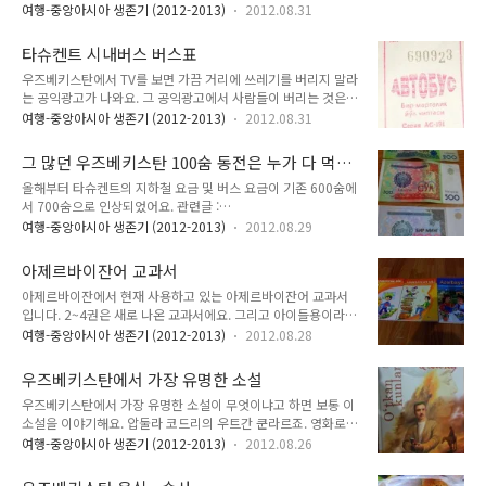
계가 많이 있어요. 제가 제일 좋아하는 우즈벡어 단어들 중 하나가 바로
Kanali Toshkent Toshkent 88.4 Navruz FM Toshkent 88.4
여행-중앙아시아 생존기 (2012-2013)
2012.08.31
voyvoylamoq (키릴 : войвойламоқ)이에요. 이 단어의 뜻은 '아이구 아이구 하
Navruz FM Gulistan 88.4 Navruz FM Jizzax 90..
다', '어머머 어머머 하다' 쯤 되요. 직역하자면 '보이'를 말한다는 뜻이에요. 그러면
타슈켄트 시내버스 버스표
voy란 무엇이냐? 바로 '아이구', '어머머' 라는 의성어에요. 이거 매우 중요한 단어에
우즈베키스탄에서 TV를 보면 가끔 거리에 쓰레기를 버리지 말라
요. 흔히 듣는 소리거든요. 우리가 '에구구구' 할 때 우즈벡인들은 '보이 보이 보이 보
는 공익광고가 나와요. 그 공익광고에서 사람들이 버리는 것은
이' 이래요. 우즈베키스탄에서는 이 voy 와 관련된 재미있는 유머가 있어요. 한 여자
담배꽁초, 해바라기씨 껍질, 그리고 '버스표'에요. 타슈켄트 버스
가 시집을 갔어요. 시집을 가..
여행-중앙아시아 생존기 (2012-2013)
2012.08.31
표는 이렇게 생겼답니다. 우즈베키스탄에서 버스를 무임승차하
는 건 어려워요. 왜냐하면 차장이 돈을 걷어가기 때문이죠. 차장
그 많던 우즈베키스탄 100숨 동전은 누가 다 먹었
에게 돈을 내면 손에 들고 있던 버스표에서 버스표를 찍 찢어서
을까
올해부터 타슈켄트의 지하철 요금 및 버스 요금이 기존 600숨에
주어요. 그래서 인쇄된 면이 잘 남아 있는 버스표를 받을 때도 있
서 700숨으로 인상되었어요. 관련글 :
고, 아닐 때도 있어요. 그렇다면 이 버스표를 언제 쓰냐? 승객 입
http://zomzom.tistory.com/225 지하철역에서는 100숨 동
장에서는 쓸 일이 전혀 없어요. 돈을 차장이 직접 걷어가기 때문
여행-중앙아시아 생존기 (2012-2013)
2012.08.29
전을 엄청나게 쌓아놓고 100숨 인상에 대한 100숨의 수요 증가
에 승차권이 돈을 지불했는지 확인하는 역할도 없어요. 승차권을
를 대비하고 있었죠. 저도 이때 100숨 동전을 거의 처음 보았어
사서 타는 게 아니라 돈 내면 받는 거라 정말 승객 입장에서는 쓸
아제르바이잔어 교과서
요. 중앙우체국 입구에 있는 작은 판매대에서 다양한 우즈베키스
모없는 것이죠. 하지만 ..
아제르바이잔에서 현재 사용하고 있는 아제르바이잔어 교과서
탄 동전을 볼 수는 있는데 그 외에 100숨 동전이 돌아다니는 것
입니다. 2~4권은 새로 나온 교과서에요. 그리고 아이들용이라서
을 본 적이 없었거든요. 기념품으로 파는 거 말구요. 그럴 수 밖
표지에서부터 누구를 위한 책인지 티가 나죠. 참고로 아이들용이
에 없는 게 이 나라 사람들은 동전 자체를 싫어해요. 무겁다구요.
여행-중앙아시아 생존기 (2012-2013)
2012.08.28
지만 난이도는 절대 안 쉬워요. 왜냐하면 자국민을 위한 책이기
이게 충분히 이해되는게 지폐 자체를 뭉텅이로 들고 다녀야 하기
때문이죠. 2권부터 웬만한 문법은 다 나온다고 보시면 되요. 터
때문에 지폐 무게만 해도 무시할 것은 아니라는 것이죠. 여기 최
우즈베키스탄에서 가장 유명한 소설
키어를 공부해보신 분들은 아시겠지만 2권에서 동형용사도 나
고액권이 1000숨인..
우즈베키스탄에서 가장 유명한 소설이 무엇이냐고 하면 보통 이
온답니다. 5부터 11입니다. 크기도 2~4보다 작고, 무언가 느껴
소설을 이야기해요. 압둘라 코드리의 우트간 쿤라르죠. 영화로도
지죠. 그래요. 정말로 어렵고 재미도 없어요. 이것은 읽기 교재입
만들어진 작품이기도 해요. Abdulla Qodiriy, O'tkan kunlar
니다. 우리나라로 치면 위의 2~11은 '국어', 이 책은 '읽기' 책 쯤
여행-중앙아시아 생존기 (2012-2013)
2012.08.26
하지만 우즈벡어를 배우는 사람에게 이 소설을 읽어보라고 절대
되요. 그리고 교과서 안에는 헤이데르 알리예프 전 아제르바이잔
추천하지 않는답니다. 그 이유는 제목에서도 보이죠. O'tgan 이
대통령 사진이 있어요. 그렇다면 왜 현재 대통령이 아니라 옛 대