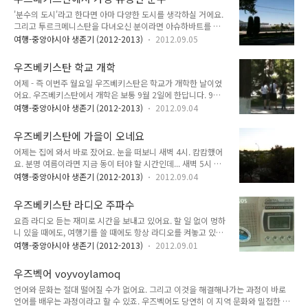
1달러가 2850숨이었는데 한달 조금 지나서 가자 100숨이나 푹 떨어져서 많이 아쉬
응되니 괜찮네요...
'분수의 도시'라고 한다면 아마 다양한 도시를 생각하실 거에요.
웠어요. 환율이 왜 이렇게 떨어졌나 생각을 해 보니 일단 9월 1일이 우즈베키스탄 독
그리고 투르크메니스탄을 다녀오신 분이라면 아슈하바트를 떠
립기념일이었어요. 왠지 정부가 독립기념일 즈음 해서 물가를 낮추지 않았나 싶었어
올리겠죠. 당연히 우즈베키스탄에 있는 도시를 가지고 '분수의
요. 이게 충분히 가능한 것이 실제로 물..
여행-중앙아시아 생존기 (2012-2013)
2012.09.05
도시'라고 생각하시는 분은 없으실 거에요. 하지만 우즈베키스탄
에도 분수는 많아요. 슬프게도 분수들이 변변찮게 생겼을 뿐이
우즈베키스탄 학교 개학
죠. 제대로 가동되지 않는 놈들도 있고, 딱 시간 되면 그때만 음
어제 - 즉 이번주 월요일 우즈베키스탄은 학교가 개학한 날이었
악 나오는 조그만 분수도 있고, 그럭저럭 가동되는 분수도 있어
어요. 우즈베키스탄에서 개학은 보통 9월 2일에 한답니다. 9월
요. 하지만 크게 인상적인 분수는 사실 없어요. 딱 하나, 매우 인
1일이 바로 독립기념일이기 때문이죠. 그래서 교복을 입고 다니
상적이고 규모가 큰 분수가 있어요. 이 분수가 바로 우즈베키스
여행-중앙아시아 생존기 (2012-2013)
2012.09.04
는 학생들이 매우 많이 보이네요. 우즈베키스탄에서 교복은 남자
탄에서 가장 유명한 분수죠. 나머지는 사진 보고 '우와!' 하는데
는 하얀 셔츠에 검은 바지, 여자는 하얀 블라우스에 검은 스커트
실제 가보면 어김없이 큰 실망을 주는 분수들이랍니다. 우즈베키
우즈베키스탄에 가을이 오네요
랍니다. 등하교 시간에는 정말 이렇게 입은 학생들이 바글바글하
스탄 타슈켄트 대통령 집무실 앞에..
어제는 집에 와서 바로 잤어요. 눈을 떠보니 새벽 4시. 캄캄했어
죠. 우즈베키스탄은 대학생도 교복을 입어야 합니다. 교복은 역
요. 분명 여름이라면 지금 동이 터야 할 시간인데... 새벽 5시 반.
시나 위는 하얀 셔츠/블라우스, 아래는 검은 바지/스커트에요.
드디어 동이 트기 시작했어요. 한여름에 비하면 무려 한 시간 반
그래서 이렇게 입은 학생들이 엄청나게 많이 보여요. 하지만 방
여행-중앙아시아 생존기 (2012-2013)
2012.09.04
이나 해가 늦게 떴어요. 이번 여름 가장 기억에 남는 것은 무엇일
학 때에는 이렇게 입고 다니는 학생이 별로 없답니다. 7,8월에는
까 생각해 보았어요. 그건 바로 8월 18일부터 26일까지의 폭염.
이렇게 입고 다니는 학생이 거의 없었죠. 우즈베키스탄은 한 학
우즈베키스탄 라디오 주파수
그 전까지는 견딜만한 더위였는데, 이때는 낮 최고 50도. 물론
년이 9월에 시작해요. 즉, 이..
요즘 라디오 듣는 재미로 시간을 보내고 있어요. 할 일 없이 멍하
공식으로는 이렇게 안 나와요. 당연히 기온도 비공식. 비공식으
니 있을 때에도, 여행기를 쓸 때에도 항상 라디오를 켜놓고 있죠.
로 50도. 밤에 방을 26도까지 낮추고 에어컨을 끄면 33도까지
이 라디오는 한국에서 사온 라디오에요. 여기 오기 위해 산 것은
다시 올라가는데 불과 30분. 거리에 나가면 퍼부어대는 햇볕. 창
여행-중앙아시아 생존기 (2012-2013)
2012.09.01
아니고, 예전에 외국 여행을 단 한 번도 못 갔던 때에 외국에 대
문을 여니 차가운 바람이 들어오네요. 왠지 지금 20도 초반일 듯
한 동경이 있어서 단파 방송이라도 듣자고 동대문 벼룩시장 가서
한데 매우 추워요. 낮에는 아직 40도까지는 올라가서 더욱 ..
우즈벡어 voyvoylamoq
구입한 거에요. 크기가 작아서 그냥저냥 잘 써먹고 있답니다. 우
언어와 문화는 절대 떨어질 수가 없어요. 그리고 이것을 해결해나가는 과정이 바로
즈베키스탄 라디오 주파수는 다음과 같아요. 주파수 (MHz) - 방
언어를 배우는 과정이라고 할 수 있죠. 우즈벡어도 당연히 이 지역 문화와 밀접한 관
송국 (볼드체) - 지역 87.9 Kanali Toshkent Toshkent 87.9