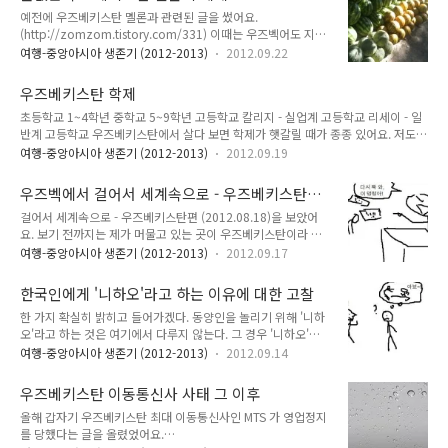
문제가 있었다. 만약 정말 마음이 바뀌어서 마지막으로 남은 주변 국가인 카자흐스탄
예전에 우즈베키스탄 멜론과 관련된 글을 썼어요.
이나 키르기즈스탄을 가게 된다면? 그리고 왠지 '마지막 숙제'라고 하면 앞으로 다시
(http://zomzom.tistory.com/331) 이때는 우즈벡어도 지금
는 외국을 가지 못하게 될 것 같았다. 내가 내 인생에서 꼭 가기로 한 곳들은 지금 가
보다 훨씬 못 했고, 무엇이 무엇인지도 몰랐어요. 심지어는 '듸
는 곳은 아닌데...내가 인생의 목표로..
여행-중앙아시아 생존기 (2012-2013)
2012.09.22
냐'가 그냥 멜론 - 즉 우즈벡어로 'qovun'에 불과하다는 사실조
차 몰랐어요. 이때 '디냐'라고 썼던 것 역시 '한달락'의 일종. 한국
우즈베키스탄 학제
멜론과 비슷한 것으로 조금 늦게 나오는 종류래요. 제가 얼마나
초등학교 1~4학년 중학교 5~9학년 고등학교 칼리지 - 실업계 고등학교 리세이 - 일
무지하고 우즈벡어를 못 했는지 여실히 드러나는 이 글도 어쩌면
반계 고등학교 우즈베키스탄에서 살다 보면 학제가 햇갈릴 때가 종종 있어요. 저도
저의 일기이기 때문에 수정도 안 하고 방치중이에요. 참 부끄럽
종종 햇갈린답니다. 우즈베키스탄에서 칼리지 나왔다고 우리나라에서 '대졸자'라고
기 그지없지만요. 우즈베키스탄 여행 다녀오신 분들 글을 보면
여행-중앙아시아 생존기 (2012-2013)
2012.09.19
한다는 말을 들었었는데, 우즈베키스탄에서 칼리지는 우리나라에서 고등학교입니
우즈베키스탄 멜론이 종종 등장해요. 그런데 이 멜론에 대해서는
다. 우리나라는 무조건 '고등학교'라고 하는 반면 우즈베키스탄에서는 '칼리지'와 '리
우즈벡어인 '코분', 또는 러시아어인 '듸냐'라고만 적을 뿐이라는
우즈벡에서 걸어서 세계속으로 - 우즈베키스탄
세이'로 갈립니다. 리세이는 대학교 진학을 위해 가는 일반계 고등학교에요. 칼리지
것이에요..
(2012.08.18) 본 소감
걸어서 세계속으로 - 우즈베키스탄편 (2012.08.18)을 보았어
는 실업계 고등학교입니다. 먼 나라 이웃나라 프랑스편 보면 '칼리지'가 프랑스에서
요. 보기 전까지는 제가 머물고 있는 곳이 우즈베키스탄이라 어
는 중학교이고, 미국에서는 대학교라는 이야기가 나오죠. 그때는 그거 보고 그냥 그
떻게 찍혔을지 매우 궁금했어요. 결론부터 말하자면 욕을 한 바
러려니 했었어요. 그리고 어른이 되어서 다시 읽었을 때, 설마 이런 ..
여행-중앙아시아 생존기 (2012-2013)
2012.09.17
가지 했네요. 저라면 정말 이거 이렇게 만든 주범 찾아서 바로 해
고해 버렸을 거에요. 이건 제가 본 걸어서 세계속으로 시리즈 가
한국인에게 '니하오'라고 하는 이유에 대한 고찰
운데 정말 최악이었어요. 정말 보면서 왜 이따위로 찍었을까 계
한 가지 확실히 밝히고 들어가겠다. 동양인을 놀리기 위해 '니하
속 의문이 들었어요. 그냥 아무 여행자에게 캠코더 하나 들려주
오'라고 하는 것은 여기에서 다루지 않는다. 그 경우 '니하오'는
고 알아서 대충 찍어오라고 시켜도 이거 보다는 훨씬 잘 찍었을
'칭쳉총'과 같은 욕이기 때문이다. 최소 '호객행위', '친밀함 표
거에요. 이제부터 이렇게 욕을 한 바가지 하며 본 이유를 설명할
여행-중앙아시아 생존기 (2012-2013)
2012.09.14
현'부터 다룬다. 우즈베키스탄에 와서 놀란 점 중 하나는 처음부
게요. 먼저 동선. 타슈켄트 - 히바 - 타슈켄트 - 차르박 - 타슈켄트
터 '한국인이세요?'라고 물어보는 경우가 꽤 많다는 것이다. 우
- 사마르칸트 - 샤흐리사브즈 - 사마르칸트 - 타슈켄트 이건 누가
우즈베키스탄 이동통신사 사태 그 이후
즈베키스탄 사람들은 자신들이 민족들을 잘 구분한다고 한다.
봐도 멍청..
올해 갑자기 우즈베키스탄 최대 이동통신사인 MTS 가 영업정지
130개가 넘는 민족이 모여 사는 나라라서 어렸을 때부터 다양한
를 당했다는 글을 올렸었어요.
사람 얼굴을 보고 살아 그렇다고 한다. 심지어는 여기 살고 있는