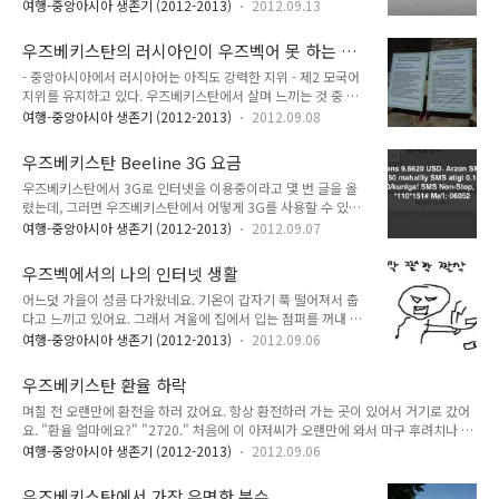
(http://zomzom.tistory.com/364) 요즘은 어느 정도 안정된
고려인과 대한민국 국민들의 얼굴도 다르다고 하는 사람들도 있
여행-중앙아시아 생존기 (2012-2013)
2012.09.13
듯 보여요. 외관상으로만요. 초기에 다른 이동통신사 앞에 사람
다. 희안한 것은 단순히 한국인과 중국인 얼굴을 구분해낸다는
들이 바글바글 몰려 있고, 현지인들도 심카드 구하기 위해 난리
것으로 끝이 아니다. 더욱 놀라운 것은 한국인과 중국인을 구별
우즈베키스탄의 러시아인이 우즈벡어 못 하는 이
났던 것에 비하면 정말 평화롭죠. 하지만 실상은 당연히 현재진
해냄에도 불구하고 한국인..
유
- 중앙아시아에서 러시아어는 아직도 강력한 지위 - 제2 모국어
행형이랍니다. 시설 확충도 안 되었는데 사용자가 거의 두 배 늘
지위를 유지하고 있다. 우즈베키스탄에서 살며 느끼는 것 중 하
어났으니 당연한 결과죠. 전화 안 걸리기 일쑤랍니다. 3G도 툭하
나는 러시아인들이 우즈벡어를 알려고 하지도 않고, 알고 싶어
면 끊기구요. 예전에는 정상적으로 잘 사용했는데, 이제는 갑자
여행-중앙아시아 생존기 (2012-2013)
2012.09.08
하지도 않는다는 것이다. 그 이유는 중앙아시아 언어 환경의 특
기 통신 상태가 열악해졌죠. 사건 발생 후, 이 이동통신사가 3개
수성과 밀접한 관련이 있다. 이 지역은 과거 소련의 지배를 받았
월 후 다시 영업을 재개할 거라는 전망이 지배적이었어요. 그런
우즈베키스탄 Beeline 3G 요금
던 지역이며, 실상 모든 교육이 러시아어로 이루어졌다. 그래서
소문이 돌았어요. 하지만 그건 어디까지나 ..
우즈베키스탄에서 3G로 인터넷을 이용중이라고 몇 번 글을 올
중년층부터는 우즈벡인조차 우즈벡어로 어려운 개념을 설명하
렸는데, 그러면 우즈베키스탄에서 어떻게 3G를 사용할 수 있는
는 것을 매우 어려워한다. 이것은 우리나라에서 미국이나 영국
지 설명할게요. 먼저 준비물로는 스마트폰이 있어야 합니다. 이
유학파 교수들이 영어 섞어 쓰는 것과는 전혀 다른 문제다. 우리
여행-중앙아시아 생존기 (2012-2013)
2012.09.07
제 전화국 본사에 갑니다. 3G는 Beeline 을 최고로 쳐줍니다. 통
나라에서 영어 섞어 쓰는 교수들은 조금만 노력을 기울이면 충분
화는 예전에 MTS였는데, 여기가 아직도 영업을 안 하고 있어요.
히 한국어로 설명할 수 있음에도 불구하고 안 하는 것에 불과하
우즈벡에서의 나의 인터넷 생활
우즈베키스탄 최대 통신사 3개는 원래 MTS, Ucell, Beeline 입
다. 최소한 고등학교까지 한국에서 정상적..
어느덧 가을이 성큼 다가왔네요. 기온이 갑자기 푹 떨어져서 춥
니다. 단, 지방에서는 Beeline 가 잘 안 터져요. 외국인은 무조건
다고 느끼고 있어요. 그래서 겨울에 집에서 입는 점퍼를 꺼내 입
본사에서만 핸드폰 심카드를 구입할 수 있어요. 물론 현지인 아
고 있어요. 그러고보면 이제 돌아가기까지 남은 고비는 딱 두 개.
는 사람이 있다면 현지인에게 하나 사달라고 한 후 그걸 사서 사
여행-중앙아시아 생존기 (2012-2013)
2012.09.06
거주지등록을 다시 한 번 해야 하고, 그게 끝나면 마지막으로 대
용할 수도 있지만요. 일단 원칙적으로 외국인은 본사에 가서 심
망의 귀국하기 위한 준비가 기다리고 있죠. 집에 쌓여 있는 물건
카드를 구입해야 합니다. 여권을 들고 가면 심카드를 구입할 수..
우즈베키스탄 환율 하락
들과 책을 볼 때마다 답이 안 나오네요. 저는 여기에서 핫스팟 기
며칠 전 오랜만에 환전을 하러 갔어요. 항상 환전하러 가는 곳이 있어서 거기로 갔어
능을 이용해 인터넷을 이용하고 있어요. 이렇게 하면 핸드폰으로
요. "환율 얼마에요?" "2720." 처음에 이 아저씨가 오랜만에 와서 마구 후려치나 생
도 인터넷을 사용할 수 있고, 컴퓨터로도 인터넷을 사용할 수 있
각했어요. 하지만 이 가게는 한 두 번 환전하는 가게도 아니고, 가게 주인 및 직원들과
는데다 인터넷 요금도 비교적 저렴해요. 단, 문제는 속도가 매우
여행-중앙아시아 생존기 (2012-2013)
2012.09.06
서로 얼굴을 잘 아는 사이라 저한테 장난을 치는 거라는 생각이 들지는 않았어요. 더
느리다는 것. PC방 가거나 무선 인터넷 모뎀을 사서 쓰면 그럭저
욱이 다른 곳에서 이보다 더 준다는 보장도 없었기 때문에 그냥 환전했어요. 7월말에
럭 쓸 만 한데 그냥 느린 속도 감안하고 살고 있어요. 이것도 적
우즈베키스탄에서 가장 유명한 분수