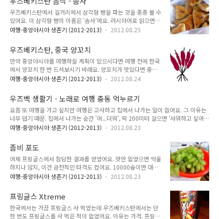
우즈베키스탄 음식 - 솜사
아니라 O'tkan 이야! 예. 그래요. 이 소설은 우즈베키스탄 최초
통령 사진이 있을까..
우즈베키스탄에서 길거리에서 삼각형 빵을 파는 것을 종종 볼 수
의 소설이에요. 즉 웬만한 우즈벡어 실력으로는 읽을 수 없습니
있어요. 이 삼각형 빵의 이름은 '솜사'에요. 러시아어로 읽으면
다. 엄청나게 어려워요. 저도 읽으려고 샀는데 한 쪽을 못 읽고
'쌈사'. 매우 흔하고 싸고 가볍게 먹을 수 있기 때문에 우즈베키
포기했어요. 지금은 책장에서 먼지를 뒤집어쓰고 있어요. 이 책
여행-중앙아시아 생존기 (2012-2013)
2012.08.25
스탄 여행기를 읽어보면 종종 나와요. 그리고 '솜사'라고 하는지
을 언제쯤 술술 읽을 수 있을까요? 제발 그 날이 빨리 왔으면 좋
'쌈사'라고 하는지를 보고 어떤 말을 쓰며 다녔는지 일차적으로
겠네요.
우즈베키스탄, 중국 양꼬치
대충 분간할 수 있죠. 물론 조금 더 자세히 추리하려면 현지인들
만약 중앙아시아를 여행하실 계획이 있으시다면 여행 전에 한국
과 어떤 말을 하고 얼마나 많은 말을 했는지도 보아야 하지만요.
에서 양꼬치 한 번 드셔보시기 바래요. 양꼬치가 맛있다면 중앙
이런 것들이 몇 개 있어요. 예를 들면 이런 것이요. 우즈벡어 - 러
아시아 여행 중 현지 음식이 입에 잘 맞을 확률이 높고, 양꼬치가
시아어 오쉬 - 플로브 (기름밥) 카봅 - 샤슬릭 (고기 꼬치구이) 추
여행-중앙아시아 생존기 (2012-2013)
2012.08.24
입에 안 맞다면 중앙아시아 여행 중 현지 음식이 입에 잘 안 맞을
추바라 - 빨메니 (작은 물만두) 만트 - 만뜨이 (왕만두) 솜사는 종
확률이 크거든요. 제가 가 본 타지키스탄, 투르크메니스탄, 그리
류가 꽤 다양해요. 만드는 방법에 따라, 속에 무엇을 집어넣..
우즈벡 생활기 - 노래로 여행 충동 억누르기
고 현재 제가 있는 우즈베키스탄에서는 주로 양고기를 먹어요.
요즘 또 여행을 가고 싶지만 여행은 고사하고 집에서 나가는 일이 없어요. 그 이유는
쇠고기도 있기는 한데 일단 질겨요. 심이 으직으직 씹히는 느낌
너무 덥기 때문. 집에서 나가는 순간 '어...더워', 딱 200미터 걸으면 '샤워하고 싶어',
이 들어요. 냄새도 한국 쇠고기보다 많이 나구요. 저는 한국에 있
300미터 걸으면 '뭣하러 나왔지?' 이래요. 어제보다는 그래도 시원해졌는데 그래도
을 때 양꼬치를 즐겨 먹었어요. 한국에서 먹을 수 있는 양꼬치는
여행-중앙아시아 생존기 (2012-2013)
2012.08.23
더워요. 지난 주말이 대박이었어요. 낮 최고 48도 찍었을 거에요. 낮에 46도 찍었던
대부분이 중국식 양꼬치이고 (정확히 어느 지역 방식은 양꼬치
지난주 금요일보다 주말이 더 더웠거든요. 이때는 그냥 아이폰 일기 예보도 40도를
인지는 모르겠습니다.) 우즈벡 식당에 가면 우즈베키스탄식 양
좀비 포도
넘었어요. (금요일에 아이폰 일기예보는 38도라고 했어요. 아주 구라를 쳐도 작작 쳐
꼬치를 먹을 수 있죠. 제가 ..
어제 프링글스에서 참담한 결과를 얻었어요. 맛만 없었으면 억울
야지...) 백엽상을 숲 속 그늘에 처박아놓은 건지 실제 기온과 차이가 나도 너무 나요.
하지나 않지, 이건 금전적인 타격도 컸어요. 10000숨이면 대체
실제로 집에 커튼을 쳐서 차단할 때와 그러지 않을 때 기온 차이가 3도 이상 차이가
솜사가 몇 개야...솜사 1개가 600숨이니까 16개! 한 끼에 많이
난다면 믿으시겠나요?..
여행-중앙아시아 생존기 (2012-2013)
2012.08.23
먹으면 4개 정도 먹으니까 한 방에 4끼를 날려버렸어요. 집에 먹
을 것은 떨어졌고, 더워서 나가기는 싫고, 적당히 사먹자니 돈 들
프링글스 Xtreme
고 해서 마지막이라는 심정으로 냉장고 문을 열었어요. 와! 포도
한국에서는 가끔 프링글스 사 먹었는데 우즈베키스탄에서는 단
다! 그런데 이거 언제 사왔더라? 지난 번 솜사 사올 때 사온 건 아
한 번도 프링글스를 사 먹은 적이 없었어요. 이유는 가격. 프링글
니고...언제 사온 포도인지 계산을 해 보았어요. 솜사 사기 전에