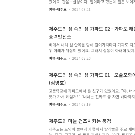
론 카카오톡으로 사진을 전송하고 '저거 한라산'이라
갔어요. 관음보살상이다! 절이라고 했는데 절은 보이
이게 장난이고..
어요. 바로 담과 밭을 넘어갈 수 없었기 때문에 길을
여행-제주도
2014.08.21
으로 돌아갔어요. 겨울과 봄에는 보리밭이었을 곳은 
고, 그 보리밭 너머로 바다가, 그리고 바다 너머로 제
방산이 있는 안덕 쪽을 자욱하게 덮고 있었어요. 가
제주도의 섬 속의 섬 가파도 02 - 가파도 해
데 안덕 쪽은 거대한 구름이 내리깔아앉아 있었지요. 
풍력발전소
라산과 중산간 지방은 구름 때문에 안 보였지만 산방
그런데 구름이 남쪽으로 내려와서 이제는 산방산도 
배에서 내려 섬 안쪽을 향해 걸어가자마자 가파도 지
더욱 희안한 것은 안..
위 아래가 뒤집혀 있어요. 그래서 상동이 아래에 있지
이지만, 섬을 다 둘러보기 위해서는 한붓그리기가 되
여행-제주도
2014.08.20
여기를 전부 돌아보고 싶은 욕심이 생겼고, 그래서 올
로를 따라 걷는 식으로 섬을 다 걸어보기로 했어요. 
러다보니 겹치는 부분이 생겼어요. 그래서 이 글을 쓸
제주도의 섬 속의 섬 가파도 01 - 모슬포
지, 아니면 그냥 각 장소별로 글을 쓸 지 고민해야 했
(삼영호)
닌 순서로 하고, 겹치는 곳은 그냥 겹치는 대로 쓰기로
운 풍경. 지금이야 제가 사는 곳도 다 개발이 되었지만
고등학교때 가파도에서 온 친구가 있었어요. "야, 너
서 조금..
닷가 가서 헤엄쳐?" "너네는 진짜로 공 차면 바다까지
이 제주도에서 왔다고 하는 질문을 우리들이 가파도에
여행-제주도
2014.08.19
요. 이 중 체육 시간에 바닷가 가서 헤엄치냐고 물어
생각해서 물어본 거고, 공 차면 바다까지 날아가냐고
었죠. 한 가지 재미있는 것은 이렇게 제주특별자치도
제주도의 마늘 건조시키는 풍경
애들은 제주도를 '육지'라고 불렀다는 것이었어요. 
제주도는 토양이 물빠짐이 좋아서 밭작물을 주로 재배한
지역을 육지라고 불렀는데, 이 섬에서 온 애들은 제
늘, 당근, 고구마, 깨 등을 재배하지요. "이거 뭐지?