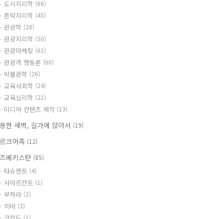
도시지리학
(66)
촌락지리학
(45)
관광학
(28)
관광지리학
(50)
관광마케팅
(61)
관광객 행동론
(60)
박물관학
(26)
교육사회학
(24)
교육심리학
(21)
미디어 컨텐츠 제작
(13)
용한 새벽, 길가에 앉아서
(19)
르크어족
(12)
즈베키스탄
(85)
타슈켄트
(4)
사마르칸트
(1)
부하라
(2)
히바
(3)
코칸드
(1)