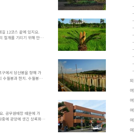
서 이야기할만한 것이라면 이
 정도에요. 제주도 자생 문
, 태평양에서 들어온 남방기
. 돌하루방은 크게 세 종류
현 돌하루방인데, 가장 유명
방 중 가장 유명한 것이 관
길 12코스 끝에 있지요.
 정의현 돌하루방은 표선면에
의 절개를 기리기 위해 만
품을 만들기 위해 대나무를
 아내 고씨가 며칠간 남편을
입고 나무에 목을 매어 자살
 남편의 시신이 바위 앞 바
게 여겨 조정에 알리고 이곳
리고 지금도 마을에서는 이
포구에서 당산봉을 향해 가
 제사를 지내고 있다고 하지
치 수월봉과 한치. 수월봉
외
봉은 이 근처 풍경을 내려다
 망원경도 있지요. 당산봉은
여
면적 53만 4,135㎡, 폭
여
 뱀을 신으로 모시는 신당이
 사귀가 와전되어 '차귀'가
여
다고 해요. 당오름은 당이
요. 공무원매장 때문에 가
이 터져 생긴 후,..
나중에 광양에 생긴 상록회
여
 수 있는 곳에서 일반인도
여
중앙우체국은 나중에 노형동