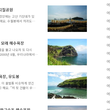
체국이 되었어요. 제주우체
여
 관덕정 우체국이라고 불렀었
계지질공원
 이곳으로 달려가야 했어요.
여
 곳보다 많이 있었거든요.
 정상에는 고산 기상대가 있
우표상에 가서 구입하는 수
여
니에요. 수월봉에서 차귀도
요. 이쪽은 해안가 모습이
여
보이기 때문에 걸어서 돌아
는 유인도였지만 지금은 무인
여
, 섬에 올라가서 구경할 수
호 모래 해수욕장
매정시 및 30분에 운항하고, 동
여
해요. 차귀도 관광은
풀을 뚫고 나오자 또 다시
여
. 저는 차귀도를..
2000년 8월, 우리나라에서
화카드 중 정식으로 각 지역
여
들은 발행매수가 1만장으로
바로 '제주우도' 라는 지역
여
행된 지역카드 311종 가운
수욕장, 우도봉
여
었어요. 액면가는 3천원. 이
 못했던 상태였지만 왜 이
 이 꿀벌통 비슷하게 생긴
여
우도가 관광지로 유명했던 이
해요. "저 뒷 건물이 우
데..." 우도를 돌아다니며
여
각하고 있었어요. 저는 지
'그렇게 길이 이어질 것'이
여
 보아도 학교라고 볼 수 없
, 하고수동 해수욕장