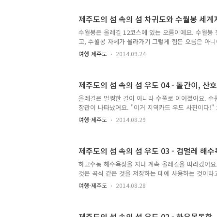
제주일고 근처에 제주우편집중국이 생기면서 제주우
국이 제주중앙우체국일 때, 이곳을 중앙우체국 또는
제주도의 섬 속의 섬 차귀도와 수월봉 세
어요. 만약 동네 우체국에서 기념우표가 다 떨어지면
아무래도 여기가 큰 우체국이다보니 기념우표도 다른
수월봉은 올레길 12코스에 있는 오름이에요. 수월봉
만약 중앙우체국에서도 구입을 못 하면 용담에 있는 
고, 수월봉 자체가 올라가기 그렇게 힘든 오름은 아
밖에 없었어요. 이 우표상을 그..
포구까지 가는 길은 세계지질공원으로 선정되어 있지
여행-제주도
2014.09.24
특이하고, 옆으로는 천연기념물 제 422호 차귀도가 
보시는 것을 추천한답니다. 참고로 차귀도는 과거에
도이며, 최근 개방되어서 제트유람선을 타고 둘러보고
제주도의 섬 속의 섬 우도 04 - 톨칸이, 산
도 있어요. 운항시간은 하절기에는 09:30 ~ 18:30 
절기에는 09:00 ~ 17:00 까지 매정시 운항한다고 
올레길은 멀쩡한 길이 아니라 수풀로 이어졌어요. 수
http://www.xn--hh0b37if3x.net/ 를 참고하세요
장관이 나타났어요. "이거 지역카드 우도 사진이다!" 
마지막 지역카드가 발행되었어요. 지역카드란 공중전
여행-제주도
2014.08.29
에서만 발행했던 카드를 말해요. 이 마지막 지역카드
터무니없이 적었어요. 이 가운데 가장 마지막 번호가 
카드였어요. 제주도에서 발행되었고, 우리나라에서 발
제주도의 섬 속의 섬 우도 03 - 검멀레 해
데 311번째 지역카드로, 발행번호는 MO0008217 이
때 우도 지역카드 그림을 보고 우도에 한 번도 가보지
하고수동 해수욕장을 지나 계속 올레길을 따라갔어요.
게 우도인지 매우 이해할 수 없었어요. 제주도에서 
것은 곡식 같은 것을 저장하는 데에 사용하는 것이라고 
유는..
도중인가? 아무리 보아도 우도중 같이 생기지는 않았는
여행-제주도
2014.08.28
올레길이 우도초등학교, 우도중학교도 지나갈 거라 생
도를 들고 다니지 않았기 때문에 그냥 대충 짐작으로 
라고 생각만 하고 있었지요. 하지만 이 건물은 아무리
제주도의 섬 속의 섬 우도 02 - 하우목동항