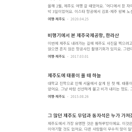
변 등을 구경하고 밤에 제주시 동지역으로 들어오려고
올해 2월, 제주도 여행 갈 때였어요. '어디에서 잠 자야
광치기..
박 3일이었어요. 이스타 항공에서 김포-제주 왕복 노
하는 것을 보고 충동적으로 당일 내려가는 비행기를 
여행-제주도
2020.04.25
할 때 제주도 가서 제주도 제주시 심야시간 풍경을 
침 제주도는 당시 코로나19 중국 공산단 우한 폐렴 
우 안 좋을 때였거든요. 낮에는 제주도 제주시 번화가
비행기에서 본 제주국제공항, 한라산
제주도 제주시 심야시간 풍경을 촬영하기로 했어요. 
이번에 제주도 내려가는 길에 제주도 사진을 찍으려고
아다니는 것은 일정을 하나도 짜지 않고 가도 상관 없
앉으면 흔치 않은 항공사진 촬영기회가 있지요. 그런데
지역에서 태어나서 고등학교까지 다녔거든요. 제주시 
도 항공사진은 많이 찍지 못했어요. 망할 미세먼지. 
이기 때문에 ..
여행-제주도
2017.03.01
세먼지 때문에 땅이 잘 보이지 않았어요. 공기가 정말
우리나라 서해안을 유유히 감상하며 올 수 있는데 제
나 미세먼지 때문에 고도가 조금만 높아지면 뿌옇게 
제주도에 태풍이 올 때 하늘
려갈 때 의욕과 달리 비행기에서 찍은 사진이라고는 
제주국제공항과 한라산, 그리고 제주도를 떠나려고 할
대학교 진학으로 인해 서울에서 살게 된 첫 해. 태풍
뿐이에요. 공항 내부 탑승장은 혼돈 그 자체였는데 공
았어요. 그냥 바람 선선하게 불고 비가 내리는 정도.
웠어요. 물론 비..
그런 줄 알았어요. 그 다음해. 장마인데 맑은 하늘에 
여행-제주도
2015.08.26
태풍을 보면서 이게 서울의 기후라는 것을 깨달았어요
태풍은 그냥 제주도에서 평범한 비오는 날 수준. 너무
올라온다고 사람들이 유리창에 신문지 붙이고 난리를 
그 많던 제주도 무덤과 동자석은 누가 가
도 막상 태풍이 올라온 것 보고 '이딴 약해빠진 태풍
난리를 피웠던 거아?'라고 생각했었어요. 물론 수도권
제주도에서 가장 유명한 것은 돌하루방이에요. 이것은
잘 안 되어 있다는 알고 있지만, 솔직히 유리창이 바
이야기할 것도 없어요. 다른 사람들이 무수히 많이 말