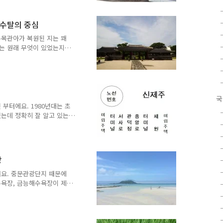
한림 오일장은 4, 9로 끝나
 열려요. 원래는 1일과 6일
 수탈의 중심
7일에는 제주시, 신창, 안
, 신산에서, 4일과 9일에는
주목관아가 복원된 지는 꽤
기는 원래 무엇이 있었는지
이었어요. 관덕정은 제가 어
버스정거장이었기 때문에 존
 어렸을 때 없었던 데다 관
들지 않았어요. 관덕정에 가
친구를 만나 탑동으로 빠지거
국
목관아지 발굴작업 및 복원작
 부터에요. 1980년대는 초
굴했는데 유물들이 나왔다고
는데 정확히 잘 알고 있는
 차장이 있었어요. 그래서
께서 제게 버스비를 주시고
 기억나요. 하지만 당연히
렸을 때였어요. 초등학교 들
장
. 왜냐하면 학교까지 가려
를 탔어요. 이렇게 왼족에
어요. 중문관광단지 때문에
이었어요. 초등학생까지는 어
수욕장, 금능해수욕장이 제주
아름답느냐야 개인의 취향과
었기 때문에 해수욕장 역시
수욕장 가운데 아름다운 것
해수욕장 중 하나에요. 제주