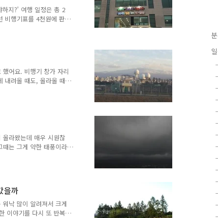
 했어요. 내가 탄 버스가
하지?' 여행 일정은 총 2
선 비행기표를 4천원에 판매
예약했어요. 비행기표 저렴
분
촬영하기로 마음먹었어요. 마
바이러스 때문에 분위기가 매
일
 풍경을 촬영하고, 밤에는
제주도 제주시 동지역을 돌
 했어요. 비행기 창가 자리
었어요. 제주도 제주시 동
 내려올 때도, 올라올 때
동지역은 제가 잘 아는 곳
고도가 조금만 높아지면 미
 좋은 날 좌석 잘 잡으면
주도 내려갈 때나 올라갈 때
보였어요. 그래서 제주도 내
출발 전 비행기 안에서 본
 때 내려다본 제주도 사진
이 올라왔는데 매우 시원찮
항 건물 밖은 매우 평화로
 그때는 그게 약한 태풍이라
해가 쨍하게 뜨고, 시원찮은
. 서울 및 의정부에서 겪는
 시시했어요. 언젠가 태풍
피운 적이 있었어요. 그때
져갔을까
에 사람들이 신문지 붙이고
 지역이 풍해 대비가 정말
 워낙 많이 알려져서 크게
람에 터져버리는 경우는 진
한 이야기를 다시 또 반복