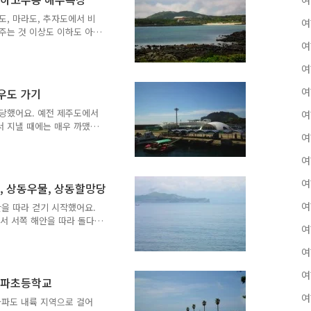
여
이다!" 제주도에서 유명한
제주도에서 문주란은 '토끼
도, 마라도, 추자도에서 비
여
섬 문주란 자생지는 천연기념
주는 것 이상도 이하도 아
쪽 끝에 있는 섬 정도의 존
여
존재감이 있는 섬이기는 했는
여
 제가 어렸을 적부터 관광
 산호 모래 해수욕장과 검은
여
- 성산항에서 우도 가기
 모래 사장을 볼 수 있는
들이 모래찜질하러 가던 곳
 당했어요. 예전 제주도에서
여
흑사장은 제주도에서도 흔히
서 지낼 때에는 매우 까맸는
여
 저는 가끔 장난삼아서 '깜
갈색 선은 어지간한 햇볕에는
여
 피부가 검어지기 시작해요.
기 확 타기 때문에 피부가
여
턱, 상동우물, 상동할망당
도 하지요. 하지만 4월의
 조금 따갑거나 며칠 지나
여
을 따라 걷기 시작했어요.
끝나요. 그리고 이렇게 한
서 서쪽 해안을 따라 돌다
여
어가고, 그대로 쭉 올라가
 걸어서 하동항선착장까지
여
라 쭉 걸으면 섬 전체를 한
쪽만 살짝 드러났어요. '저
여
 가파초등학교
에요'라고 하면 속지 않을
여
시도는 못 해 보았어요. 물
가파도 내륙 지역으로 걸어