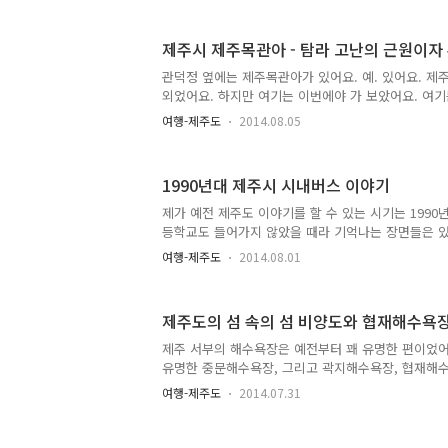
열리며, 세화 오일장은 5, 0으로 끝나는 날에 열리고, 
는 날에 열리고, 서귀포 오일장도 4, 9로 끝나는 날에
제주시 제주목관아 - 탐라 고난의 근원이자
에는 하귀, 모슬포, 성산에서 오일장이 열렸고, 2일과 
덕, 표선에서, 3일과 8일에는 애월, 조천, 중문, 남원
관덕정 옆에는 제주목관아가 있어요. 예. 있어요. 제
서귀포, 고성, 한림에서 5일과 10일에는 납읍, 고산..
외었어요. 하지만 여기는 이번에야 가 보았어요. 여
잘 기억은 나지 않아요. 하지만 정말 존재감 없는 곳
여행-제주도
2014.08.05
렸을 때 제주도에 있는 유일한 보물인데다 중요한 
재감이 있었어요. 하지만 '제주목관아'라는 것 자체가
덕정을 가도 제주목관아를 들어가봐야겠다는 생각은 
1990년대 제주시 시내버스 이야기
는 이유는 관덕정을 보러 가는 게 아니라 그쪽에서 
나 동문로터리 근처에서 놀기 위해서였거든요. 제주
제가 예전 제주도 이야기를 할 수 있는 시기는 1990년
업은 제주도 지방뉴스에도 간간이 보도되었어요. 발
등학교도 들어가지 않았을 때라 기억나는 장면들은 있
엽전과 도자기 조각을 보..
것은 아니거든요. 제가 정말로 어렸을 때에는 버스에
여행-제주도
2014.08.01
내릴 때 차장에게 돈을 주고 내려야 했어요. 어머니
그것을 차장 누나에게 건네주게 해보셨던 것은 어렴풋
이게 몇 살 때 기억인지는 모르겠어요. 그냥 정말 어
제주도의 섬 속의 섬 비양도와 협재해수욕
어가면서부터 본격적으로 시내버스를 타기 시작했어요
면 버스를 타야 했거든요. 이때는 승차권을 내고 버스
제주 서부의 해수욕장은 예전부터 꽤 유명한 편이었
는 시내버스가, 오른쪽에는 관덕정이 그려진 디자인
유명한 중문해수욕장, 그리고 곽지해수욕장, 협재해
린이용, 중고등학..
서부의 대표적인 해수욕장들이에요. 어느 쪽이 더 
여행-제주도
2014.07.31
미적기준의 차이이지만, 제주도 개발은 서부부터 되
서부가 동부보다는 먼저 알려졌어요. 위에 열거한 해
은 바로 협재해수욕장. 협재해수욕장은 인기가 좋은 