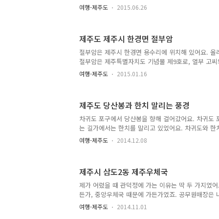
짜 드..
하는 것에 불과할 것이니까요. 돌하루방과 관련되어
여행-제주도
2015.06.26
것의 기원이 아직까지도 정확히 밝혀지지 않았다는 것
화라는 주장도 있고, 몽골의 영향이라는 주장도 있고
원설도 있지요. 하지만 뚜렷하게 밝혀지지는 않았어요
제주도 제주시 한경면 절부암
가 있어요. 제주목 돌하루방, 대정현 돌하루방, 정의
하고 잘 알려진 것은 제주목 돌하루방으로, 이 돌하루
절부암은 제주시 한경면 용수리에 위치해 있어요. 올레
덕정 돌하루방이지요. 대정현 돌하루방은 대정읍에,
절부암은 제주특별자치도 기념물 제9호로, 열부 고씨
있어요. 제주도를 ..
든 곳이라고 해요. 조선 말기 어부 강사철이 죽세공
여행-제주도
2015.01.16
베어 돌아오는 길에 거센 풍랑을 만나 실종되자 그의
찾아 헤매다 남편을 찾지 못하자 하얀 소복으로 갈아
했다고 해요. 아내 고씨가 나무에 목을 매어 자살하자
제주도 당산봉과 한치 말리는 풍경
다에 떠올랐고, 1867년 판관 신재우가 이를 신통하
바위에 절부암이라고 새겨 후대에 기리게 했대요. 그
차귀도 포구에서 당산봉을 향해 걸어갔어요. 차귀도 
들 부부의 넋을 기리기 위해 해마다 음력 3월 15일에
는 길가에서는 한치를 말리고 있었어요. 차귀도와 한
요. 사진에..
정상에 있는 하얀 건물이 바로 고산기상대에요. 당산
여행-제주도
2014.12.08
보기 좋은 오름이에요. 올라가다보면 전망대가 있고,
당오름이라고도 부르는데, 높이 148m, 둘레 4,674m, 
1,259m 규모의 오름으로, 옛날에 이 오름 산기슭에
제주시 삼도2동 제주우체국
있었다고 해요. 이 신을 사귀(蛇鬼)라고 불렀는데, 이
되었고, 그로 인해 이 오름을 차귀오름이라고도 불렀
제가 어렸을 때 관덕정에 가는 이유는 딱 두 가지였어
있는 오름이라는 뜻이지요. 당산봉은 얕은 바다에서 화산
든가, 중앙우체국 때문에 가든가였죠. 공무원매장은 
관으로 옮겼고, 예전처럼 공무원 및 그 가족만 들어갈
여행-제주도
2014.11.01
이용할 수 있는 매장으로 바뀌었어요. 그리고 제주