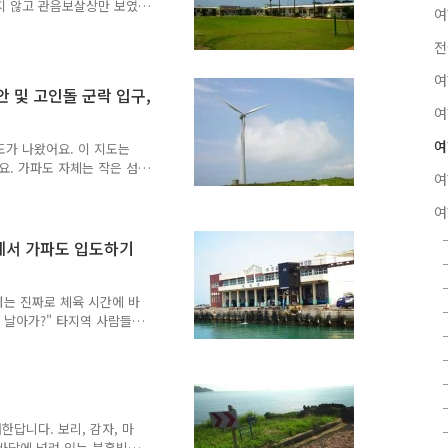
고 장난쳐볼 수는 있었지만,
지 않고 관음보살상만 보였
여
 따라 관음보살상이 있는 쪽
이제 보리 농사가 끝나 있었
전
주도가 보였어요. 구름은 산
여
파도는 땡볕이 내리쬐고 있는
안 및 고인돌 군락 입구,
배에서 내릴 때만 해도 한
여
산은 잘 보이는 편이었어요.
가리기 시작하고 있었어요.
여
도가 나왔어요. 이 지도는
요. 가파도 자체는 작은 섬
여
지 않아요. 섬이 작다보니
레길을 타고 간 후 해안도
여
걷기는 그렇게 걸었는데, 그
 때 걸어다닌 순서로 쓸
항에서 가파도 입도하기
지요. 결론은 그냥 걸어다
 했어요. 제게는 매우 정겨
, 어렸을 적만 해도 동네에
네는 진짜로 체육 시간에 바
 날아가?" 타지역 사람들
서 온 친구에게 하곤 했어
본 것은 진짜 가능할 거라고
 물어본 것은 장난치는 것이
 부속도서에서 제주도로 온
우리들은 제주도를 제외한 타
답니다. 보리, 감자, 마
주도를 육지라고 부르는 것이
" 바닥에 널려 있는 분홍빛