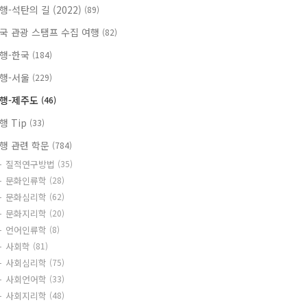
행-석탄의 길 (2022)
(89)
국 관광 스탬프 수집 여행
(82)
행-한국
(184)
행-서울
(229)
행-제주도
(46)
행 Tip
(33)
행 관련 학문
(784)
질적연구방법
(35)
문화인류학
(28)
문화심리학
(62)
문화지리학
(20)
언어인류학
(8)
사회학
(81)
사회심리학
(75)
사회언어학
(33)
사회지리학
(48)