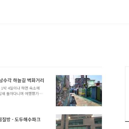
 남수각 하늘길 벽화거리
 1박 4일이냐 하면 숙소에
 밤새 돌아다니며 여행했기
4시간 카페 가서 할 거 하
에 과장이 아니라 진짜 1박
, 셋째날 일정은 서귀포에서
시 동지역으로 들어오는 일
찜질방 - 도두해수파크
산일출봉을 갔다가 세화 오일
 후, 월정리, 서우봉 해