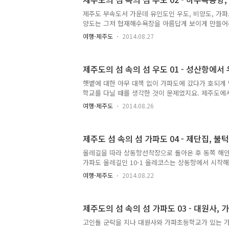
었어요. 우도 풍경을 보며 계속 걸어갔어요. "문주란
난 중 하나인 문주란이 돌담에서 자라고 있었어요. 
제주도 부속도서 가운데 유인도인 우도, 비양도, 가파
섬'이라는 작은 섬에 자생지가 있어요. 제주도 토끼
양도는 그저 협재해수욕장을 아름답게 보이게 만들어
물 19호로,..
닌 존재이고, 가파도는 그냥 유인도, 마라도는 그냥 남
여행-제주도
2014.08.27
재였어요. 추자도는 비양도, 마라도, 가파도보다는 
데 제주도 인근에 있지를 않았구요. 그에 비해 우도는
지로 유명했어요. 당시 우도가 유명했던 이유는 섬에
제주도의 섬 속의 섬 우도 01 
모래 해수욕장이 있다는 것이었어요. 제주도에서 검은
곳은 몇 곳 있어요. 삼양해수욕장 흑사장은 제주도민
햇볕에 대한 아무 대책 없이 가파도에 갔다가 호되게
이었고, 송악산 아래에도 흑사장이 조금 있었지요. 
학교를 다닐 때를 생각한 것이 문제였지요. 제주도에
볼 수 있는 것은 ..
데, 까만 정도의 변화는 아래와 같아요. 이것을 가지고
여행-제주도
2014.08.26
둥지수 변화'라고 이야기하곤 해요. 위 그래프에서 
데이지 않는 검은 피부를 의미해요. 3월이 되면 슬슬
그러다 4월 봄소풍때 갑자기 확 타버리죠. 이때 갑자
제주도 섬 속의 섬 가파도 04 - 제단집, 불
벗겨지기도 하고, 모자를 쓰지 않으면 두피가 벗겨지기
태양은 그렇게 강하지 않기 때문에 소풍 다녀온 날 밤
올레길을 따라 상동항선착장으로 돌아온 후 동쪽 해안
서 머리에서 비듬처럼 두피가 벗겨져 나오는 정도로 
가파도 올레길인 10-1 올레코스는 상동항에서 시작해
번 타..
가 고인돌 군락을 통해 대원사가 있는 섬 내륙까지 들
여행-제주도
2014.08.22
다시 상동항선착장으로 돌아간 후 동쪽 해안을 타고
가는 길이에요. 그리고 하동항선착장에서 바닷가를 따
바퀴 도는 것이지요. 산방산이 구름에 가려서 꼭대기 
제주도의 섬 속의 섬 가파도 03 - 대원사,
거 이쪽 잘 모르는 사람한테 보여주고 '저거 한라산이
까?' 아쉽게도 옆에 이쪽을 잘 모르는 사람이 없어서 
고인돌 군락을 지나 대원사와 가파초등학교가 있는 