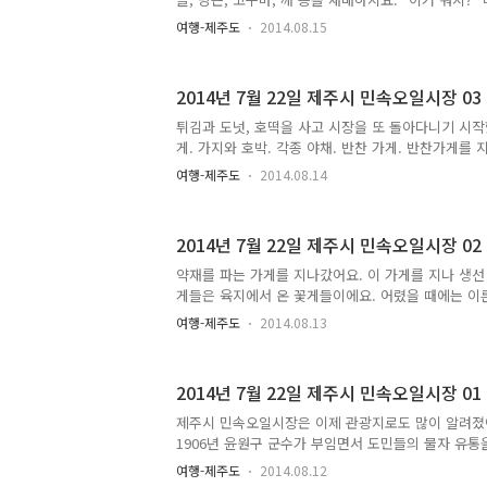
황당하게 느껴졌지요. 하지만 제주특별자치도 부속 도
굵은 알갱이들. 색상이 고와서 사진을 먼저 찍고 무언
없었어요. ..
여행-제주도
2014.08.15
네?" 지금껏 제주도에서 깨를 길에 널어놓고 말리는 
이었지만 마늘을 이렇게 길에 널어서 말리는 것은 거
이것을 보니 더욱 신기했어요. 아마 예전에도 이렿게 
2014년 7월 22일 제주시 민속오일시장 03
겠지만, 제가 살던 동네 근처의 밭에서는 주로 보리와
철이 되면 깨를 길에 널어놓고 말리고 깨를 터는 것을 
튀김과 도넛, 호떡을 사고 시장을 또 돌아다니기 시작
지만 근처에 마늘밭은 없어서 이렇게 마늘을 말리는 
게. 가지와 호박. 각종 야채. 반찬 가게. 반찬가게를
길바..
를 파는 곳으로 갔어요. 제주도에서는 호미를 '골갱이
여행-제주도
2014.08.14
은 원래 아래아인데, 제주도에서는 아래아를 오 비슷
아래아 발음을 못하면 '오'로 발음해 버리지요. 제주
방법 중 하나가 바로 훈민정음 서문을 읽게 시키는 
2014년 7월 22일 제주시 민속오일시장 02
일관되게 아래아를 '오'처럼 읽거든요. 참고로 제주어
답니다. '지실'이 감자, '감저'가 고구마를 가리키는
약재를 파는 가게를 지나갔어요. 이 가게를 지나 생선 
는 단어가 전혀 다른 것을 지칭하는 경우이지요. 여
게들은 육지에서 온 꽃게들이에요. 어렸을 때에는 이
명칭에..
대야를 머리에 이고 '멜 삽서'라고 외치며 다니셨었어요
여행-제주도
2014.08.13
야'가 아니라 '다라'라고 불렀지요. '멜 삽서'라는 말
요. 그리고 꽃게를 그런 식으로 팔며 돌아다니는 분도
의 시작은 된장국과 생선 굽는 냄새, 그리고 멜 삽서
2014년 7월 22일 제주시 민속오일시장 01
고등어는 구워먹으면 확실히 맛있어요. 말라 비틀어진
오른쪽 아래 있는 작은 물고기더미가 바로 자리돔들이
제주시 민속오일시장은 이제 관광지로도 많이 알려졌
고 나니 딱 한 마디로 이 시장을 본 소감을 정리할 수 
1906년 윤원구 군수가 부임면서 도민들의 물자 유통
제주읍내를 비롯해 이호, 외도, 애월, 삼양, 조천, 김녕
여행-제주도
2014.08.12
역에 오일장을 개설한 것이 효시였어요. 제주시 오일장