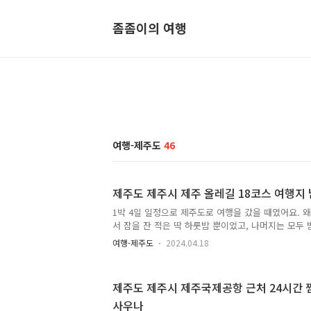
좀좀이의 여행
여행-제주도
46
제주도 제주시 제주 올레길 18코스 여행지
1박 4일 일정으로 제주도로 여행을 갔을 때였어요. 왜
서 잠을 잔 적은 딱 하룻밤 뿐이었고, 나머지는 모두
때문이에요. 과장이 아니라 정말로 밤새 돌아다니고 2
여행-제주도
2024.04.18
면서 밤을 보낸 후 바로 다음날 일정을 개시했기 때문
4일 여행이었어요. 제주도로 1박 4일 여행을 갔을 때
버스를 타고 제주도 동부 해안을 따라 올라와서 제주
제주도 제주시 제주국제공항 근처 24시간 
정이었어요. 서귀포에서 출발해서 광치기 해변과 성
사우나
장 장날이었기 때문에 세화 장날 구경을 하고 식사를 한