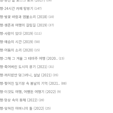
행-등잔 밑 모스크 로드 (2017)
행-24시간 카페 탐방기
(147)
행-벚꽃 바람과 염불소리 (2018)
(10)
행-생존과 여행의 갈림길 (2019)
(37)
행-사람이 있다 (2019)
(111)
행-예습의 시간 (2019)
(50)
행-어둠의 소리 (2020)
(15)
행-그해 그 겨울 그 테마주 여행 (2020..
(15)
행-죽어버린 도시의 광기 (2021)
(31)
행-까치밥만 덩그러니, 설날 (2021)
(35)
행-찢어진 일기장 속 봄날의 기억 (2021..
(88)
행-이것도 여행, 어쨌든 여행기 (2022)
(9)
행-망상 속의 동해 (2022)
(20)
행-잊혀진 어머니의 돌 (2022)
(25)