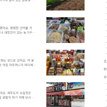
서에 가본 적은 단 한 번도
가 바라보았어요. "마늘이
거야 때 되면 흔히 보는 것
의 보지를 못했어요. 그래서
계속 때 되면 길에서 말렸
 깨를 심었거든요. 깨 수확
쉽게 볼 수 있었어요. 하
했어요. 평범한 건어물 가
것은 보지 못했지요. 이렇게
 지나 대장간이 있는 농기구
'라고 불러오. 골갱이의 골
하게 발음한답니다. 그래서
도 사람인지 확인하는 쉬운
것이에요. 제주도 사람이라면
에서 '호미'는 낫을 가르킨
 것처럼 타지역 방언에서 쓰
파는 곳으로 갔어요. 저 꽃
조
담이지만 제주어에서는 동물
른 아침 아주머니가 머리에
튀
. 물론 당연히 그때는 '대
은 '멸치 사세여'라는 뜻이에
우
 있었어요. 어렸을 때 아침
 소리와 함께였어요. 제주도
 자반 고등어와는 달라요.
에요. 시장을 대충 둘러보
어요. 제주도의 오일장은
있었어요. 역시 7월이다..
을 원활히 하기 위해 당시
, 세화, 서귀포 등 9개 지
은 2, 7으로 끝나는 날에