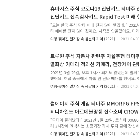
증권거래세가 3,803원이었어요. 역시나 증권거래세에
맞았어도 증권거래세만 아니었다면 적자날 일이 없었
휴마시스 주식 코로나19 진단키트 테마주
거래세가 사실 상당히 무서운 존재에요. 여기에 다 
진단키트 신속검사키트 Rapid Test 미래 현
해보면 손실이 날 때도 있고 수익이 날 때도 있어요.
Care Testing, POCT 테마주 2021년 
은 가격에 사고 파는 것을 계속하면 결국 깡통..
"오늘 한국 주식 단타 매매 진짜 많이 땡겼네." 2021년
타 매매를 진짜 많이 쳤어요. 시작은 암울했어요. 
것으로 시작했어요. 그러나 위기를 극복해내야겠다는
여행-찢어진 일기장 속 봄날의 기억 (2021)
2021.04.0
주식, 잉크테크 주식, 오리엔트바이오 주식, DSC인
주식을 한 판씩 땡겨서 전부 승리를 쟁취했어요. 에넥
를 거둔 후 두 번째 판에서 하마터면 크게 물릴 뻔 
트루윈 주식 자동차 관련주 자율주행 테마
에넥스 주식 단타 매매 후 지긋지긋했던 미래에셋증권
열화상 카메라 적외선 카메라, 전장제어 관련
했고, 이후 썸에이지 주식과 트루윈 주식에서 또 승리
바겐 한화시스템 관련주 2021년 3월 29일
복사되고 있었어요. 이럴 줄 알았으면 아주 크게 땡길 걸
2021년 3월 29일, 오후 1시가 되지도 않았는데 벌써
했어요. 여덟 종목에서 아홉 번 단타 매매를 했어요. 
매했고, 나머지 종목들은 다 한 번씩 단타 매매를 했
여행-찢어진 일기장 속 봄날의 기억 (2021)
2021.04.0
요. 9전 9승이었어요. 시원하게 한 방에 잘 이긴 종
서 기도매매 시전해 승리한 종목도 있었어요. "이거 글
식 단타 매매 게임 즐기는 순간에는 즐거워요. 그렇지
썸에이지 주식 게임 테마주 MMORPG FP
어요. 한국 주식 단타 매매를 열심히 즐기면 그 뒤에 
티니차일드 아르메블랑쉐 진화소녀 CROW
청나게 늘어나요. 정말 각잡고 열심히 글 쓰면 하루에
관련 게임주 텐센트 관련주 2021년 3월 2
있어요. 그런데 이날 건드린 한국 주식 종목은 이미 
"드디어 풀려났다!" 2021년 3월 29일, 코스피 00
려 3시간에 육박하는 초장기간 가치 투자 끝에 간신히
대는 제게 고생했으니 이거 받고 나가라고 30원 쥐어
여행-찢어진 일기장 속 봄날의 기억 (2021)
2021.04.0
서 정부가 증권거래세로 21원 받아갔어요. 괜찮아요. 