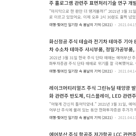
주 홀로그램 관련주 표면처리기술 연구 개발업
외되었다는 점이었어요. 나는 그때를 잊을 수 없다. 
단타 매매 성공
주식은? 코스피 252670 KODEX 200선물인버스2X 바
"마지막으로 한 판만 더 땡겨볼까?" 2021년 3월 3
로 이르고 있었어요. 이제 오후 2시 30분도 훌쩍 넘
증시가 활기를 되찾아요. 마지막 활기에요. 이때부터
여행-찢어진 일기장 속 봄날의 기억 (2021)
2021.04.1
하나 둘 돌아오거든요. 이 시각에는 새로운 급등주가
요. 단, 이때 잘못 물리면 정말 고통스러운 시간을 보
면 이 시각에는 주식을 잘 안 하려고 하는 편이에요. 
화신정공 주식 테슬라 전기차 테마주 기아 E
막으로 더 해보고 싶었어요. 위기를 극복해낸 후 잘 
차 수소차 테마주 샤시부품, 정밀가공부품,
지 이렇게 갈 수 있는지 스스로 테스트해보고 싶었어요
현대차 기아차 관련주 2021년 3월 31일 
를 맞을 거였어요. 스스로 잘 알고 있었어요. 돈 욕심을
2021년 3월 31일 한국 주식 단타 매매는 에어부산
화투자증권 주식 단타 매매로 위기를 잘 극복했어요.
저것 건드리면서 계속 승리를 쌓아갔어요. 에어부산 
여행-찢어진 일기장 속 봄날의 기억 (2021)
2021.04.1
기를 잘 극복하자 다시 자신감이 생겼어요. 레이크머
오자 머리 회전이 엄청나게 빨라지는 느낌이 들었어요
없다. 글감이 쌓이고 말고 알 바 아니었어요. 모든 정
레이크머티리얼즈 주식 그린뉴딜 태양광 발
매 게임으로 쏠렸어요. 오직 그것만 생각하고 있었어요
화 관련주 반도체, 디스플레이, LED 관련
매에 최적화되었어요. 눈에 불빛이 켜졌어요. 먹잇감
매, TMA, MCU 관련주 2021년 3월 31일
원의 하이에나처럼 제가 먹을 자리가 있는 급등주를 
"어떻게 간신히 틀어막았네." 2021년 3월 31일, 
한국 주식..
어부산 주식에 물려 있는 동안 한화투자증권 주가가 
속 잘라먹으며 단타를 쳐서 에어부산 주식 손절에서 
여행-찢어진 일기장 속 봄날의 기억 (2021)
2021.04.1
요. 여기에 한 번 더 한화투자증권 주식으로 단타 매매
익을 추가로 획득했어요. 전날 한화투자증권 주식 손
하지는 못했지만 이날 한화투자증권 주식 단타로 어느
에어부산 주식 항공주 저가항공 LCC 관련