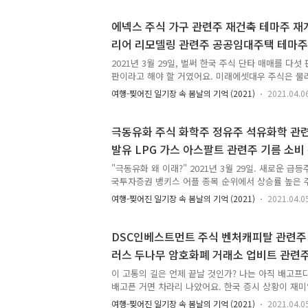
이전에 이거 물려서 기약없이 한국 주식 가치 투자 
탈출했어요. 물론 여기에 가치투자해도 상관은 없었어
에넥스 주식 가구 관련주 재건축 테마주 재
TIGER200 ETF 를 1주 갖고 있거든요. 이건 빈정
리어 리모델링 관련주 공공임대주택 테마주
기 가치투자 목적으로 들고 있는 거고, 이것 때문에
링 테마주 2021년 3월 29일 단타 매매 성공
없다고 할 수는 없어요. 그래도 미래에셋증권 주식보다
2021년 3월 29일, 벌써 한국 주식 단타 매매를 다섯 
판이라고 해야 할 거였어요. 미래에셋대우 주식은 물
은 상태였으니까요. 삼화네트웍스 주식, 잉크테크 주
여행-찢어진 일기장 속 봄날의 기억 (2021)
2021.04.0
DSC인베스트먼트 주식, 극동유화 주식에서 모두 승
로 인해 돈을 약간 벌었어요. 그래봐야 총 148원이었
로 보면 작지만 수익률로 보면 괜찮은 수익률이었어
극동유화 주식 화학주 정유주 석유화학 관
에 2만원 원화 캐시 충전하자마자 9600원은 졸지에
발유 LPG 가스 아스팔트 관련주 기름 소비
렸어요. 말이 좋아 9600원이지, 실제로는 1만원 남짓
관련주 윤석열 테마주 2021년 3월 29일 
148원 수익은 1만원 갖고 최대한 돌리고 돌려서 번 
"극동유화 왜 이래?" 2021년 3월 29일. 새로운 급
국투자증권 뱅키스 어플 종목 순위에서 상승률 높은 
어요. 이날도 코스피 014530 극동유화 주식 주가가 
여행-찢어진 일기장 속 봄날의 기억 (2021)
2021.04.0
스피 014530 극동유화 주식이 엄청난 강세를 보였어
가가 또 치솟았다가 조정을 받는지 조금 떨어지고 있
국제 유가 마이너스 찍고 지옥 간다고 난리였는데...
DSC인베스트먼트 주식 벤처캐피탈 관련주 
국제 원유 선물은 사상 초유의 마이너스 유가를 기록
러스 두나무 암호화폐 거래소 업비트 관련
시장에 설마 마이너스 가격이 존재하겠냐고 하고 있
츠 캐리와 친구들 관련주 2021년 3월 29일
존재할지 의문인 사람들도 꽤 많았어요. 그렇지만 그 
이 고통의 길은 언제 끝날 것인가? 나는 아직 배고프
배고픈 거면 차라리 나았어요. 한국 증시 상황이 재미
고 방황하고 있다면 이게 오히려 나았어요. 이러면 
여행-찢어진 일기장 속 봄날의 기억 (2021)
2021.04.0