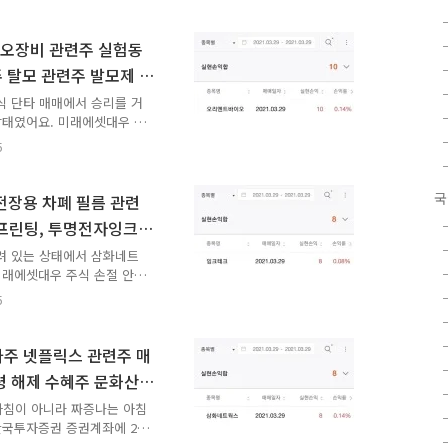
식 매매 안 했다고 해서 손
 늘어난 돈도 없고 잃은 돈
 걸 해서 특별히 돈 벌 것
오장비 관련주 실험동
아직 물려 있다. 상대적 박
주 탈모 관련주 발모제 테
려보면 상대적 박탈감? 벼
 매매 성공
문에 괴로우면 급등주 하늘
주식 단타 매매에서 승리를 거
상태였어요. 미래에셋대우 주
 쓰일 수가 없었어요. 2만
5
있는데 이 중 거의 절반이
 미래에셋대우 주식에 더 신
 종목 우량주이기 때문에 함
국
전장용 차폐 필름 관련
다가 그저 진득히 기다리면
 프린팅, 투명전자잉크
실로 만들 확률이 꽤 높았
단타 매매 성공
맨날 처박기만 할 리는 없
물려 있는 상태에서 삼화네트
미래에셋대우 주식 손절 안
치지 않았어요. 미래에셋대
5
요. 아직 미래에셋대우 주
로 가야 할 것 같았어요.
. 중요한 것은 아직 들고
마주 넷플릭스 관련주 매
짜 더럽네.' 2021년 3월
령 해제 수혜주 문화산
전 10시도 안 되었어요. 그
단타 매매 성공
마자 보기 좋게 물..
한 아침이 아니라 짜증나는 아침
한국투자증권 증권계좌에 2
끝나면 증권계좌에서 돈을 다