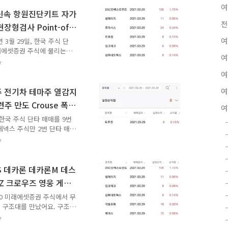
 다 녹아버렸어요. 폭탄을
여
어요. 주식 매매해보면 증권
 신속 항원진단키트 자가
죽어나가거든요. 주식을 매매
전
장형검사 Point-of-
 그런데 재미있는 점은 똑같
3월 29일 단타 매매 성공
여
 3월 29일, 한국 주식 단
미래에셋증권 주식에 물리는
여
 일념 하나로 삼화네트웍스
7
베스트먼트 주식, 극동유화
여
스 주식은 한 번 쉽게 승리
했지만 간신히 구조되었어요.
주 전기차 테마주 열감지
여
 주식에서 무사히 잘 탈출
주 만도 Crouse 폭스
여
를 쟁취했어요. 돈이 마구
 단타 매매 성공
 그랬어요. 10전 10승..
 한국 주식 단타 매매를 9번
에넥스 주식만 2번 단타 매
어요. 전부 승리를 거두었어
7
목도 있고 구질구질하게 물려
 언제 다 쓰지?" 한국 주
만 언제나 그 후폭풍이 있
S 데카론 데카론M 데스
주식 매매 일기 쓸 것이 엄
Z 크로우즈 영웅 게임
 다섯 편 정도 해치울 수
9일 단타 매매 성공
여덟 종목이었어요..
6800 미래에셋증권 주식에서 무
 구조대를 만났어요. 구조
줬어요. 그런데 그 30원에
7
9원이 어디에요. 아니, 그