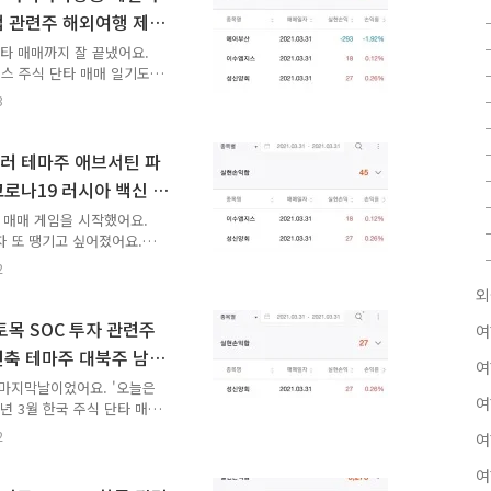
주식 손실도 메꾸고 전날 한
업 관련주 해외여행 제주
 이 정도면 괜찮았어요. 한
매 실패
한화투자증권우 주식에서 충
 단타 매매까지 잘 끝냈어요.
스 주식 단타 매매 일기도
것 2개가 더해졌으니 이제부터
3
한국 주식 단타 매매 일기는
것을 제외해도 까마득히 많이 남
게 밀리기 시작하면 진짜 쓰
러 테마주 애브서틴 파
않았어요. 글 하나로는 택도
로나19 러시아 백신 스
 일기 밀린 게 벌써 2개였
매매 성공
.
타 매매 게임을 시작했어요.
자 또 땡기고 싶어졌어요.
 개미고 모두 열심히 한국
2
장 뜨거운 아침 9시 장은
외
장도 슬슬 끝나가고 있었어
도 오늘은 한국 주식 안 땡
목 SOC 투자 관련주
여
 태세전환 제때 해야 해요.
건축 테마주 대북주 남북
 안 쓰고 과감히 매매하는
여
단타 매매 성공
 오늘은 돈이 따라오..
의 마지막날이었어요. '오늘은
여
1년 3월 한국 주식 단타 매
 주식 단타 매매로 돈을 벌었
2
여
 거였어요. 돈 욕심 때문
미있어서 하고 있었기 때문
여