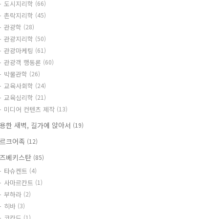
도시지리학
(66)
촌락지리학
(45)
관광학
(28)
관광지리학
(50)
관광마케팅
(61)
관광객 행동론
(60)
박물관학
(26)
교육사회학
(24)
교육심리학
(21)
미디어 컨텐츠 제작
(13)
용한 새벽, 길가에 앉아서
(19)
르크어족
(12)
즈베키스탄
(85)
타슈켄트
(4)
사마르칸트
(1)
부하라
(2)
히바
(3)
코칸드
(1)