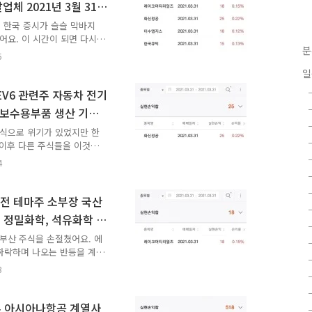
체 2021년 3월 31일
내 인생 최초로 직접 매수한
..
1일 한국 증시가 슬슬 막바지
었어요. 이 시간이 되면 다시
분
 종가 배팅하려는 사람들이
5
 출현하는 일도 종종 있어
일
내야 할 수 있어서 어지간하
그렇지만 다시 한 번 마지
V6 관련주 자동차 전기
풀어가고 있었어요. 어디까
 보수용부품 생산 기업
. 분명히 언젠가 큰 위기
단타 매매 성공
 내지 않아야 돈을 벌 ..
 주식으로 위기가 있었지만 한
 이후 다른 주식들을 이것
주식에서 망할 뻔 했지만 위
4
티리얼즈 주식에서 먹고 나
. 이제는 나도 멈출 수가
신이 다 한국 주식 단타 매
전 테마주 소부장 국산
. 몸도 한국 주식 단타 매
주 정밀화학, 석유화학 촉
을 찾아 헤메는 세렝게티 초
 단타 매매 성공
찾기 시작했어요. 어서 빨리
에어부산 주식을 손절쳤어요. 에
하락하며 나오는 반등을 계
발생한 손실을 전부 메꿨어
3
 한 판 더 해서 약간의 수
절쳐서 생긴 손실을 다 만회
 정도는 그래도 다시 되찾
주 아시아나항공 계열사