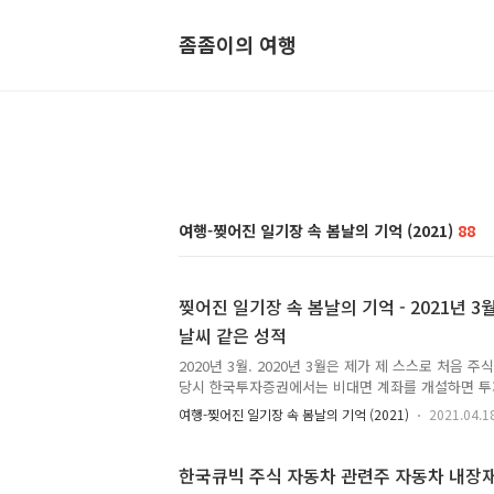
좀좀이의 여행
여행-찢어진 일기장 속 봄날의 기억 (2021)
88
찢어진 일기장 속 봄날의 기억 - 2021년 3월
날씨 같은 성적
2020년 3월. 2020년 3월은 제가 제 스스로 처음 
당시 한국투자증권에서는 비대면 계좌를 개설하면 투
KOSPI200 종목 주식 1주를 주는 이벤트를 하고 있
여행-찢어진 일기장 속 봄날의 기억 (2021)
2021.04.1
벤트로 5천원과 주식 1주 받아보자는 목적이었어요. 
피 079430 현대리바트 주식이었어요. 이로 인해 제
079430 현대리바트 주식이 되었어요. 코스피 0794
한국큐빅 주식 자동차 관련주 자동차 내장
수익률 100% 찍어본 주식이 되었고, 더 웃긴 점은 이후