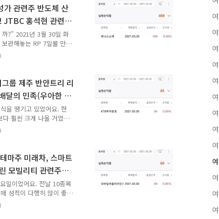
여
로 매매하니까 증거금으로 잡
성가 관련주 반도체 산
적으로 10만원어치 주식을
여
 JTBC 홍석현 관련주
기 때문에 있는 금액을 최
 단타 매매 성공
여
다 오래 끌고 가는..
?" 2021년 3월 30일 화
 보관해놓는 RP 7일물 만
여
 3월 손실을 싹 다 지워보
0
어요. 2만원으로 천원 벌려
여
 노리고 급등주에 들어가서 모
어요. 그러나 10만원이라면
여
리그룹 제주 반얀트리 리
. 어떻게든 몇 번을 치든
 배달의 민족(우아한 형
여
주식 매매를 마치고 10만원은
타 매매 성공
주..
 주식을 땡기고 있었어요. 한
여
보다 훨씬 크게 나올 거였어
기껏해야 몇천 원 수준이에
여
9
은 2021년 3월 수익을 어
여
단타 매매하고 있었어요. 그
배 되는 돈을 들고 단타 매
테마주 미래차, 스마트
여
스 주식에서 획득한 수익은
그린 모빌리티 관련주
니..." 매매 결과를 보고 허
여
0만원을 68원..
 화요일이었어요. 전날 10종목
 매매 성적이 다행히 많이 좋
여
은 매수 총 1,677,250원에
8
여
었어요. 수수료로 61원 물었고