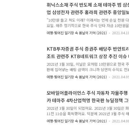
서 10만원을 다 동원하지는 못해요. 100% 현금으
휘닉스소재 주식 반도체 소재 테마주 범 삼
히는 돈이 얼마 있어서 10만원 들고 단타 쳐도 기본
업 삼성전자 관련주 홍라희 관련주 중앙일보
매수하지 못해요. 여기에 주식은 소수점 매매가 안 되
삼성전자 이재용 관련주 2021년 3월 30일
대한 다 쏟아부어서 매수할 수도 없어요. '이거 생각보
"10만원 들고 쳐도 이래? 이래서는 언제 손실 천원 다 까
요일. 매주 정기적으로 한국 주식 단타 자금 10만원을
기일이었어요. 이날은 아주 작정하고 어떻게든 2021년
여행-찢어진 일기장 속 봄날의 기억 (2021)
2021.04.1
려고 10만원을 들고 한국 주식 단타 매매를 하고 있었
면 5% 먹어야 해요. 이건 까마득해요. 큰 거 한 방
아니면 도로 버티지 않으면 남은 이틀에 끝낼 수 없었
KTB투자증권 주식 증권주 배당주 반얀트
이야기가 달랐어요. 이틀간 딱 1%만 먹으면 되었어요
조트 관련주 KTB네트워크 상장 추진 이슈
종합 성적 수익 1%만 내면 끝이었어요. 이날 한국 
제들) 지분 매각 호재 2021년 3월 30일 단
다시 RP 7일물에 박이놓을 계획이었어요. 이러면 다음
2021년 3월 30일, 이날은 모처럼 10만원으로 한국
판에 집어넣는 배팅 금액이 크니까 당연히 수익도 전
요. 보통은 깔짝깔짝 1주 매수하고 매매하기 때문에 
여행-찢어진 일기장 속 봄날의 기억 (2021)
2021.04.0
요. 크게 질러봐야 2만원 넘기지 않구요. 그런데 이 날
떻게든 플러스로 되돌려보자는 생각에 10만원 들고 
러니 평소 단타 매매할 때 쓰는 돈에 비해 최소 다섯 
모바일어플라이언스 주식 자동차 자율주행 
매했어요. 그런데 첫 번째 종목인 모바일어플라이언
카 테마주 4차산업혁명 한국판 뉴딜정책 
고작 68원이었어요. "10만원으로 단타 쳐도 68원이라
2021년 3월 30일 단타 매매 성공
탈해서 웃음만 나왔어요. 아무리 틱 떼기 했다고 해도 1
2021년 3월 30일이 되었어요. 2021년 3월 30일은
11전 11승을 획득했어요. 덕분에 2021년 3월 주식
아졌어요. 2021년 3월 1일부터 3월 29일까지 거래금액
여행-찢어진 일기장 속 봄날의 기억 (2021)
2021.04.0
매도 총 1,680,449원. 성적은 마이너스 1066원이