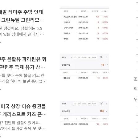
가야 하나 절망하고 있었는데
요. 왜냐하면 저는
개발 테마주 주방 인테
거리는 것이 아니라 진짜 초장
 그린뉴딜 그린리모델
 미래에셋증권과 아예 연관이
 훨씬 좋은 증권주가..
판 땡겼어요. 정확히는 5.5
려 있는 상태에서 끝나지 않
식, 오리엔트바이오 주식,
6
리를 쟁취했어요. 이 승리들
지만요. 그래도 이게 금액으
요. 한국투자증권 증권계좌
련주 윤활유 파라핀유 휘
 미래에셋대우 주식에 물려버
 관련주 국제 유가 상승
만 돌릴 수 있었어요. 저
단타 매매 성공
돈이었어요. 극동유화 같은..
등주를 찾아 눈에 불을 켜고 한
조
주식을 하나씩 보던 중이었
크게 상승했어요. 요 며칠 코
튀
5
요. 그러다 드디어 이날 주
었어요. "작년 이맘때에는
우
" 정확히 작년 이맘때였어요.
미국 상장 이슈 증권플
했어요. 사람들 모두 선물
주 캐리소프트 키즈 콘텐
었어요. 이론적으로도 과연
 단타 매매 성공
일어나기 어려운 일이 ..
다? 천만의 말씀이었어요.
없어서 들어갈 종목 못 찾
최소한 돈을 잃지는 않으니까
5