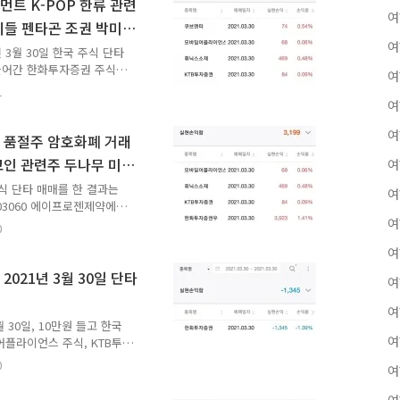
시장에서 아무 것도 안 하
트 K-POP 한류 관련
여
먹어보겠다고 들면 그만큼 다
이들 펜타곤 조권 박미선
나의 방법이에요. "에이프로
여
단타 매매 성공
주식은 아침에 1..
 3월 30일 한국 주식 단타
 들어간 한화투자증권 주식에
여
간 한화투자증권우 주식에서
1
 확실히 플러스로 전환시켰어
여
 하는데 마지막에 포기하는
여
려 기사회생이 되었어요. 이
 품절주 암호화폐 거래
은 보통 돈 벌려고 해요.
코인 관련주 두나무 미국
여
, 승리 그 자체에 집중한다
타 매매 성공
몇 번을 이겨도 최종적으로
주식 단타 매매를 한 결과는
여
003060 에이프로젠제약에서
토하고 추가로 게임비까지
여
0
03원이었어요. 매매차익 자
여
렸어요. 주식 매매할 때마
억울하지 않았어요. 그러나
021년 3월 30일 단타
여
가 한없이 미워보여요.
 그냥 아무 것도 안 하느니
여
드릴 게 아니라 그 ..
월 30일, 10만원 들고 한국
여
플라이언스 주식, KTB투
. 그렇지만 합계 수익은
0
여
. 10만원 기준으로 보면
 갈기며 단타 매매한다고 해