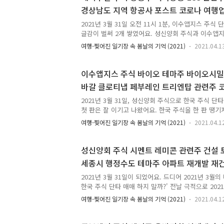
아왔어요. 한화투자증권 주식 단타 매매로 에어부산 
경상남도 지역 항공사 포스트 코로나 여행
화투자증권 주식 손절 피해도 약간은 만회했기 때문에
도 여행 관련주 2021년 3월 31일 단타 매
화투자증권 주식에서는 손실이 발생한 상태였지만 
2021년 3월 31일 오전 11시 1분, 이수앱지스 주식
분한 수익을 얻었기..
글감이 벌써 2개 쌓였어요. 성신양회 주식과 이수앱지
밀렸어요. 2021년 3월 31일 단타 매매 일기 밀린 
여행-찢어진 일기장 속 봄날의 기억 (2021)
2021.04.1
는 그동안 밀린 것을 부지런히 써야 했어요. 아직도 
2021년 3월 25일에 머물러 있었어요. 3월 31일 
아 있었어요. "이거 언제 다 해치우지?" 솔직히 이렇
이수앱지스 주식 바이오 테마주 바이오시밀
기 싫어져요. 글 하나 쓴다고 해서 끝이 가까워지지 
바갈 클로티냅 페부레인 트리엔탑 관련주 코
없었어요. 이미 한국 주식 단타 매매를 두 번이나 해서
푸트니크V 테마주 2021년 3월 31일 단타 
어요. 아무리 노력해도 글 쓸 건 자꾸 밀려만 갔어요..
2021년 3월 31일, 성신양회 주식으로 한국 주식 단
첫 판은 잘 이기고 나왔어요. 한국 주식을 한 판 땡기
연기금이고 기관이고 외국인이고 큰 손 개미고 조막손
여행-찢어진 일기장 속 봄날의 기억 (2021)
2021.04.1
주식을 땡기면서 잭팟 나오라고 소리치고 있었어요. 가
벌써 예전에 지나갔어요. 별로 재미없는 아침 10시 
요. "손맛 또 보고 싶은데..." 바로 얼마 전까지만 해
성신양회 주식 시멘트 레미콘 관련주 건설 토
기려고 했어요. 그런 거 없어졌어요. 원래 돈을 벌려면
세종시 행정수도 테마주 아파트 재개발 재
빠른 태세전환에 돈만 된다면 우량주고 개잡주고 신경
경협 대북지원 테마주 2021년 3월 31일 
열린 마인드가 필요해요. 성신양회 주식에서 느꼈어요.
2021년 3월 31일이 되었어요. 드디어 2021년 3월
한국 주식 단타 매매 하지 말까?' 전날 극적으로 202
매 성적을 양전시켰어요. 이제 2021년 3월에도 한국
여행-찢어진 일기장 속 봄날의 기억 (2021)
2021.04.1
어요. 하루만 주식을 하지 않고 가만히 있으면 잘 끝날
에 하는 것도 아니고 승부 그 자체를 즐기는 것이 재