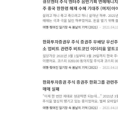
에 이제는 이대로 마무리하면 끝이었어요. 사실 주식 
큐브엔터 주식 엔터주 음반기획 연예매니지먼
고 관망하는 것도 하나의 전략이에요. 무턱대고 다 
주 중국 한한령 해제 수혜 기대주 (여자)아
잃어요. 성적이 잘 나왔을 때 그대로 끝내는 것도 하
이휘재 이은지 소속사 2021년 3월 30일 
젠제약 올랐네?" 제 예상대로였어요. 에이프로젠제약 
살려고 하니 죽고 죽으려고 하니 살아난 하루. 2021년
매매는 극과 극을 달린 하루였어요. 돈을 벌기 위해
서 잘못되어서 완전히 망했다가 돈을 잃으려고 들어
여행-찢어진 일기장 속 봄날의 기억 (2021)
2021.04.1
반대로 모든 손실을 만회하고 2021년 3월 수익까지
요. 보통 마지막까지 포기하지 않으면 희망이 있다고
수준을 넘어서 아주 싸그리 망하자고 들어간 게 오히
한화투자증권우 주식 증권주 무배당 우선주
건 대체 뭘 어쩌라는 거야? 스스로 어이없었어요. 주식
소 업비트 관련주 비트코인 이더리움 알트
저도 마찬가지에요. 아무리 깔짝깔짝 매매한다고 해도
증시 상장 추진 이슈 2021년 3월 30일 단
고 해도 수익은 중요해요. 결국 수익이 나지 않으면 
설상가상 2021년 3월 1일부터 3월 29일까지 한국 
패배한..
이랬어요. 코스피 028100 동아지질 주식과 코스피 
손실 제대로 보고 그간 잘 쌓아놨던 3월 수익을 다 
여행-찢어진 일기장 속 봄날의 기억 (2021)
2021.04.1
1066원 물고 있는 상황. 저 손실 중 세금이 무려 38
체만 놓고 보면 플러스이지만 증권거래세에 다 녹아버
다 증권거래세 물어야 하는 건 알고 한 것이니 이건 
한화투자증권 주식 증권주 한화그룹 관련주 2
실제 이렇게 증권거래세 때문에 손실 나면 증권거래세
매매 실패
2021년 3월 한국 주식 매매 성적이 마이너스라는 건
만 못 했다는 말이었어요. 그러니까 쓸 데 없이 주식 건
"이제 한 번만 제대로 성공하면 되는데..." 2021년 3
주식을 열심히 땡기고 있는 중이었어요. 벌써 모바일어
자증권 주식, 휘닉스소재 주식에서 승리를 거두었어요
여행-찢어진 일기장 속 봄날의 기억 (2021)
2021.04.1
1%를 달성 못 하고 있었어요. 간신히 621원 벌었어요
0.621%였어요. 물론 10만원 들고 매번 풀스웡으로