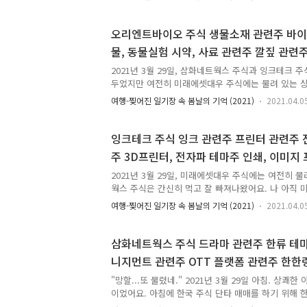
요. 주식을 매수하지 않으면 돈 잃을 것이 없어요. 주
해 보는 것 하나도 없어요. 아무 것도 바뀐 거 없어요.
도 없어요. 그렇다고 해서 주식 매매 하는 시간에 다른
오리엔트바이오 주식 생물소재 관련주 바이
이 있었던 것도 아니구요. 안 하면 그만이에요. 나는 
물, 동물실험 시약, 사료 관련주 깔짚 관련
탈감이니 벼락거지니 하지만 직접 뭔가에 투자해서 물
마주 이재명 테마주 2021년 3월 29일 단타
락거지? 엄청 배부르고 행복한 소리에요. 그런 것 때
2021년 3월 29일, 삼화네트웍스 주식과 잉크테크 
꼭..
두었지만 여전히 미래에셋대우 주식에는 물려 있는 
식에 물려 있는 것이 아주 많이 신경쓰였어요. 신경 안
여행-찢어진 일기장 속 봄날의 기억 (2021)
2021.04.0
원 들고 게임 즐기듯 한국 주식 단타 매매를 땡기고 
미래에셋대우 주식에 물려서 허우적거리고 있었어요.
경쓰이는 점은 이 주식은 잡주가 아니라 KOSPI200
잉크테크 주식 잉크 관련주 프린터 관련주 
부로 손절칠 것도 아니라는 점이었어요. 괜히 손절쳤
주 3D프린터, 전자파 테마주 인쇄, 이미지
알아서 돈 벌리고 수익 내서 나올 것을 쓸 데 없이 손
관련주 그래핀 테마주 2021년 3월 29일 
어요. 한국 증시가 계속 재미없는 상태이기는 하지만 
2021년 3월 29일, 미래에셋대우 주식에는 여전히 
었어요...
웍스 주식은 간신히 먹고 잘 빠져나왔어요. 나 아직 
쳤다. 미래에셋대우 주식은 물려 있기는 하지만 손절
여행-찢어진 일기장 속 봄날의 기억 (2021)
2021.04.0
우 주식 1주를 처분하지 않았으니 손실 확정이 아니에
식 필드에서의 승부는 끝나지 않았어요. 이건 장기전으
아주 길게 끌고 가야 하는 상황도 염두에 둬야 했어요
삼화네트웍스 주식 드라마 관련주 한류 테
있으니까 1패 확정이 아니라는 점이었어요. '출발부터 진
니지먼트 관련주 OTT 플랫폼 관련주 한한
29일 한국 증시 시작한 지 얼마 안 지났어요. 아직 오
업, 방송콘텐츠 관련주 2021년 3월 29일 
런데 그 한 시간 채 안 되는 동안 주식 하나는 진입하자
"망할...또 물렸네." 2021년 3월 29일 아침. 상쾌
이었어요. 아침에 한국 주식 단타 매매를 하기 위해 
만원을 집어넣었어요. 요즘은 매일 주식 매매가 다 