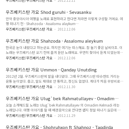
동영상을 찾아서 동영상 링크를 블로그에 저장해 두..
우즈베키스탄/우즈베키스탄 가요
2012.12.11
리에 맴도는 그런 노래들이요) 무언가 권선징악 스토리에 딱 어울릴 법한 가락이죠.
왠지 한이 느껴지는 가락이랄까요. 그런데 제목 자체가 '이루어지지 않은 희망'이라
우즈베키스탄 가요 Shod guruhi - Sevasanku
는 뜻이에요. 여담으로, 이 가수 역시 원래 이런 노래를 부르는 사람은 아니에요. 이
만약 중앙아시아 여행을 노래로 표현하라고 한다면 저라면 이렇게 구성할 거에요. 여
가수의 노래는 진짜로 '민족 전통 음악'이라고 해도 될 정도로 '흐엉흐엉 히앵히앵'인
행 떠나기 전 - Shahzoda - Assalomu alaykum
데 이 노래만 이렇답니다. Har yurakda bor ekan bu dardu-alam, Meni yezib
(http://zomzom.tistory.com/582) (현재 노래들 찾고 있는 중) 여행 말기 -
qo'ydi bunday..
우즈베키스탄/우즈베키스탄 가요
2012.12.06
Shohruhxon ft Shahnoz - Taqdirda (http://zomzom.tistory.com/440) 여행
끝낼 때 - Ulug`bek Rahmatullayev - Omadim Kelmadi
우즈베키스탄 가요 Shahzoda - Assalomu aleykum
(http://zomzom.tistory.com/565) 가운데가 비는데, 여기는 지금 노래를 찾고
한국은 눈이 내렸다고 하는군요. 하지만 여기는 따스해요. 참 놀기 좋은 날씨이죠. 이
있어요. 시장에서 노래 CD를 사왔는데, 노래가 하도 많아서 뭔 노래가 있는지 아직도
노래는 우즈베키스탄 오기 전에 즐겨 듣던 노래에요. 우연히 찾아서 듣게 되었는데
모르겠어요. 210곡이 넘는 mp3 파일들이 들어 있어서 선곡은 고사하..
참 우리가 상상하는 '실크로드의 환상'과 잘 맞아떨어져서 즐겨듣곤 했어요. 재미있
우즈베키스탄/우즈베키스탄 가요
2012.12.06
는 것은 이 가수 이름이 Shahzoda 인데, shahzoda 는 우즈베크어로 '왕자'라는
뜻이에요. 하지만 가수는 여자에요. 뭔가 좀 안 맞는 듯하죠. 저도 처음에는
우즈베키스탄 가요 Ummon - Qanday Unutding
shahzoda 가 '공주'라는 뜻인 줄 알았어요. 그런데 몇 번을 확인했으나 shahzoda
2012년 2월. 우즈베키스탄에 발을 내디뎠다. 그때 우즈베키스탄 타슈켄트 거리는
는 공주라는 뜻이 아니라 왕자라는 뜻이었어요. 노래 가사는 일종의 경구 비슷한 내
온통 눈이었다. 춥고, 말도 제대로 안 통하고, 정신도 없었다. 게다가 처음 무방비로
용이에요. 자신을 불행으로부터 지켜달라는 내용이죠. 뮤비도 노래 가사에 맞추어 제
있는 상태에서 나를 덮쳐온 이 구 소련 특유의 스산함. 내가 오고 싶어서 온 것인데 오
작되었어요. 보면 그냥 쉽게 이해할 수 있..
우즈베키스탄/우즈베키스탄 가요
2012.11.30
자마자 기분이 축 가라앉는 것 같았다. 노래도 참 겨울스러운 노래들이 나오고 있었
다. 그 중 한 노래를 참 좋게 들었다. Ummon - Qanday Unutding 나는 그때
우즈베키스탄 가요 Ulug`bek Rahmatullayev - Omadim
'Ummon'이라는 그룹이 별 볼 일 없는 평범한 락그룹인줄 알았다. 그런데 나중에 알
Kelmadi
오늘 소개해드릴 노래는 Ulug`bek Rahmatullayev 의 Omadim Kelmadi 라는
고 보니 10대들의 우상이란다. 10대들은 움몬에 푹 빠져 산다고 한다. 그런데 이상하
노래입니다. 여행 이야기를 할 때 배경음악으로 깐다면 왠지 정말 떠나기 싫은데 한
게 움몬 노래는 이 노래 말고는 내 취향에 없는 노래가 없다... 아마 내 우즈베키스탄
국으로 끌려가는 기분으로 출국할 때? 아니면 좀 나쁜 일 당한 후 바닥에 주저앉아 어
생활을 노래들로 표현하라..
우즈베키스탄/우즈베키스탄 가요
2012.11.29
이쿠 그럴 때? 그런데 참 듣기 편하기는 하네요. 이런 건 술 먹고 캬~하면서 '오마듬
켈마드~' 이래야 어울릴 거 같아요. 아래는 가사입니다. Omadim kelmadi, Sevgi
우즈베키스탄 가요 - Shohruhxon ft Shahnoz - Taqdirda