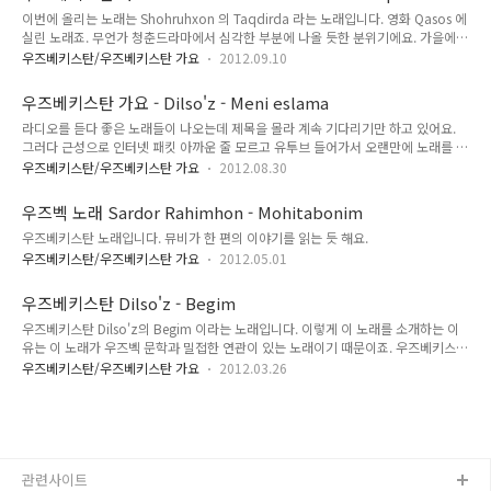
bobida, Inson goh ojizdur, Hayot oldida, Sevgimga yetolmay, Egildi
이번에 올리는 노래는 Shohruhxon 의 Taqdirda 라는 노래입니다. 영화 Qasos 에
boshim, Aylanar bildirmay, ko`zimda yoshim. Sevgimga yetolmay, Egildi
실린 노래죠. 무언가 청춘드라마에서 심각한 부분에 나올 듯한 분위기에요. 가을에
boshim, Ay..
듣기 어울리는 노래이기도 하구요. 저도 아직 영화는 못 보았어요. 노래가 마음에 들
우즈베키스탄/우즈베키스탄 가요
2012.09.10
어서 한 번 보고 싶다고 생각은 하고 있는데 다운받으려면...아... 유투브에 영화가 통
째로 올라와 있기는 한데 그것을 돌려보는 것도 무리라서...아마 한국 돌아가서 보고
우즈베키스탄 가요 - Dilso'z - Meni eslama
영화 감상문을 올리지 않을까 생각하고 있어요. 우즈베키스탄은 영화도 많이 찍는답
라디오를 듣다 좋은 노래들이 나오는데 제목을 몰라 계속 기다리기만 하고 있어요.
니다. 만약 우즈베키스탄이나 우즈베크어에 관심이 있으신 분들이시라면 유투브를
그러다 근성으로 인터넷 패킷 아까운 줄 모르고 유투브 들어가서 오랜만에 노래를 뒤
뒤져보세요. 영화도 많이 올라와 있고, 노래도 많이 올라와 있답니다.
적였어요. 오늘 소개할 우즈베키스탄 노래는 Dilso'z 의 Meni eslama 입니다. 뮤비
우즈베키스탄/우즈베키스탄 가요
2012.08.30
자체는 그렇게 큰 특징은 없다고 할 수 있어요. 흔한 줄거리의 뮤비이죠. 가락은 우즈
벡 색채가 나는 가락이에요. 가사와 가락의 조화가 실제 우즈벡어와 꽤 비슷해요.
우즈벡 노래 Sardor Rahimhon - Mohitabonim
우즈베키스탄 노래입니다. 뮤비가 한 편의 이야기를 읽는 듯 해요.
우즈베키스탄/우즈베키스탄 가요
2012.05.01
우즈베키스탄 Dilso'z - Begim
우즈베키스탄 Dilso'z의 Begim 이라는 노래입니다. 이렇게 이 노래를 소개하는 이
유는 이 노래가 우즈벡 문학과 밀접한 연관이 있는 노래이기 때문이죠. 우즈베키스탄
에서 가장 최고로 치는 소설은 Abdulla Qodiriy (압둘라 코드리)의 O'tgan kunlar
우즈베키스탄/우즈베키스탄 가요
2012.03.26
(우트간 쿤라르, 지나간 날들) 이라는 소설이에요. 이 소설 다음으로 추천하는 소설은
Cho'lpon (촐폰)의 Kecha va kunduz (케차 바 쿤두즈, 어제 그리고 오늘)이라는
소설이에요. 촐폰의 케차 바 쿤두즈는 아쉽게도 케차 편만 있고 쿤두즈 편은 원고 유
실로 추정하고 있어요. 즉, 우즈벡 문학계에서 케차 바 쿤두즈의 쿤두즈 편 원고를 찾
기 위해 꾸준히 노력을 하고는 있으나 계속 못 찾고 있어요. 그래서 서점에도 당연히
케차..
관련사이트