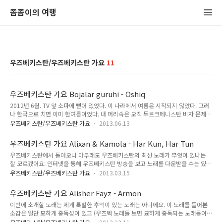
좀좀이의 여행
우즈베키스탄/우즈베키스탄 가요
11
우즈베키스탄 가요 Bojalar guruhi - Oshiq
2012년 6월. TV 앞 소파에 뻗어 있었다. 이 나라에서 여름은 시작되지 않았다. 그러
나 한국으로 치면 이미 한여름이었다. 내 머리속은 오직 투르크메니스탄 비자 문제와
여행 일정 짜는 것 뿐이었다. 이렇게 여행 준비를 철저히 하려고 노력했던 적도 없었
우즈베키스탄/우즈베키스탄 가요
2013.06.13
다. 항상 될 대로 되라는 식이었다. 큰 계획들만 잡아놓고, 작은 것은 그때 그때 상황
에 맞게 하는 여행에 익숙했다. 하지만 이번에는 달랐다. 어떻게든 5일 안에 투르크
우즈베키스탄 가요 Alixan & Kamola - Har Kun, Har Tun
메니스탄을 빠져나가야 했고, 하필이면 언제 뜰지도 모르는 배를 타고 아제르바이잔
우즈베키스탄에서 돌아오니 아무래도 우즈베키스탄의 최신 노래가 무엇이 있나는
으로 가야 했다. 그 이전에 아슈하바트에서 투르크멘바쉬로 가는 기차표를 사야 했
잘 모르겠어요. 인터넷을 통해 우즈베키스탄 방송을 보고 노래를 다운받을 수는 있는
다. 하지만 모든 게 불확실했다. 보통 여행 즈음이 되면 다른 준비는 안 해도 현지어
데 노래를 다 다운받아 듣기는 귀찮고, 만만한 것이 방송을 듣는 것인데 자취방에 인
몇 마디 정도는 익히기 위해 급히 공부를 하곤 ..
우즈베키스탄/우즈베키스탄 가요
2013.03.15
터넷을 따로 설치하지 않았거든요. 어차피 인터넷으로 게임 같은 것을 하는 게 아니
라 우즈베키스탄에서와 마찬가지로 테더링으로 인터넷을 쓰고 있는데 TV방송 보려
우즈베키스탄 가요 Alisher Fayz - Armon
고 하면 자꾸 끊기거든요. 그래서 예전 우즈베키스탄에서 즐겨 듣던 노래를 가끔 다
이번에 소개할 노래는 제게 특별한 추억이 있는 노래는 아니에요. 이 노래를 들어본
시 듣고 있는데 그 중 하나가 바로 Alixan & Kamola 의 Har Kun, Har Tun 이에요.
소감은 일단 묘하게 중독성이 있고 (우즈벡 노래들 보면 묘하게 중독되는 노래들이
참고로 이 글을 써야겠다는 생각은 우즈베키스탄에 있을 때에 했어요. 그래서 미리
많아요. 처음 들을 때에는 그냥 그러려니 하고 넘기는데 특정 부분이 나중에 계속 머