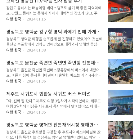
코레일 영동선 ITX-마음 열차 탑승 후기
동읍을 의미해요. 한국지리 시간에 배우는 지역이었어요. 강원도
간 동안 낮에..
강원도 동해시는 배낭여행 베이스캠프로 삼기 꽤 좋은 지역이에
영월군 상동읍은 한때 우리나라의 수출은 물론이고, 전세계 텅스
요. 강원도 동해시는 동해시 자체가 매력적인 장소가 많고, 주요
텐 공급에서 매우 중요한 역할을 하던 곳이었어요. 하지만 중국
관광지가 해안선에 몰려 있기 때문에 도보로 여행하기 좋아요.
산 저가 텅스텐이 대거 수입되면서 경쟁력을 잃고 폐광되었어요.
여행-한국
2024.01.15
해안가 도보 여행 코스도 매우 잘 정비되어 있구요. 강원도 동해
지금은 또 다시 개광한다는 말이 있고, 실제 개광 준비중이라고
시는 면적이 넓지 않고, 철도 교통이 잘 되어 있어서 수도권에서
하고 있기는 하지만, 어떻게 진행되고 있는지는 결과가 나와봐야
경상북도 영덕군 강구항 영덕 과메기 판매 가게
가벼운 마음으로 여행을 다녀올 수 있는 동해안 도시에요. 강원
알 수 있어요. 상동 광산이..
동광슈퍼
경상북도 영덕군 여행을 순조롭게 잘 진행하고 있었어요. 첫날에
도 동해시는 동해시 자체의 매력도 많지만, 동해시가 강원도 남
울진군 후포항에서 영덕군 영해면으로 내려와서 영해면 중심가
부 주요 교통의 요지이기 때문에 동해시에서 머무르면서 실제 가
를 쭉 둘러봤어요. 저녁에는 영덕군 향토음식인 뿌구리탕을 먹었
볍게 여행 다녀올 수 있는 범위가 상당히 넓어요. 그래서 강원도
여행-한국
2024.01.08
어요. 둘째날은 새벽에 영해버스터미널로 가서 축산항 가는 버스
남부 여행을 다닐 때 베이스캠프로 동해시에 머무르면서 주변 지
를 탔어요. 축산항에 도착해서 축산항 일출을 감상하고 축산항
역을 여행하면 매우 편하고 대중교통을 이용해서 여러 지역을 두
경상북도 울진군 죽변면 죽변면 죽변항 전통재래
일대를 돌아다니며 구경했어요. 축산항 구경을 마치고 나서 302
루 둘러볼 수 있어요. 강원도 동..
시장 죽변시장
경상북도 울진군 죽변면 죽변버스정류장에서 버스에서 내렸어
번 버스를 타고 버스로 그 유명한 영덕 블루로드 B코스를 쭉 구
요. 이른 아침에 동서울터미널에서 출발한 버스는 거의 4시간을
경하며 아름다운 아침 영덕 바다를 아주 편하게 감상했어요. 이
달려서 울진에 도착했어요. 울진에 도착하니 11시였어요. 슬슬
후 영덕 읍내에 도착해서 영덕시장과 영덕시장 임시시장을 구경
여행-한국
2024.01.06
점심시간이 가까워지고 있었어요. "울진이 멀기는 멀구나." 아
한 후 대박식당 가서 영덕군 향토음식인 가자미 찌개를 먹었어
주 오래 전에 인터넷에서 수도권에서 가기 어려운 지역 관련된
요. 너무 일이 순조롭게 풀린다! 여행이 잘 풀리고 있었어요. 계
제주도 서귀포시 법환동 서귀포 버스 터미널
글을 본 적이 있었어요. 수도권에서 가기 어려운 지역은 여러 곳
획대로 다 되지는 않았지만, 계획대로 안 ..
"와, 진짜 잘 잤다." 제주도 여행 3일차가 시작되었어요. 제주도
있었어요. 이때 댓글 중 하나가 수도권에서 가장 가기 힘든 지역
여행 3일차의 아침은 서귀포시 동지역에서 맞이했어요. 이때는
중 하나로 울진 이야기도 나왔어요. 울진은 수도권 접근성이 매
서귀포시에 있는 게스트하우스에서 도미토리에서 하룻밤 숙박
우 안 좋지만, 그에 비해 주목도 못 받고 있다는 댓글이었어요.
여행-한국
2024.01.05
했어요. "왜 이렇게 머리가 맑고 컨디션이 좋지?" 아침에 일어나
그 댓글이 너무 인상적이었어요. 그때부터 울진에 관심이 생겼어
서 저 스스로 매우 놀랐어요. 첫날 밤 잠을 안 자고 밤새 돌아다
요. 직접 동서울터미널에서 울진군으로 버스를 타고 와보니 그
경상북도 영덕군 영해면 전통재래시장 영해만세
닌 후 둘째날 일정을 진행했어요. 원래 첫날 밤에 처음부터 잠을
말이 맞았어요. 버스 예상 소요시간..
시장 오일장 장날
경상북도 울진군 후포항을 구경한 후 후포시외버스터미널로 갔
안 자려고 한 건 아니었어요. 첫날 밤에 원래는 도두동에 있는
어요. 다음 목적지는 경상북도 영덕군 영해면이었어요. 이날 일
24시간 찜질방 가서 자려고 했어요. 밤에 동문시장에서 도두동