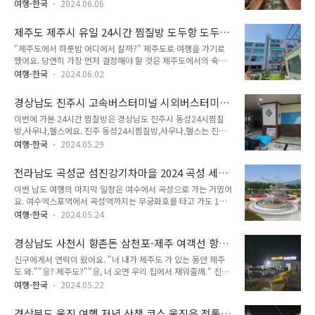
곡성을 갈 수 있을까?아니, 이것은 행복한 고민이다.나는 과연
인. 제가 어디 있는지부터 카카오맵으로 봤어요. "제7부두?" 제
여행-한국
2024.06.06
여수에서 의정부로 제때 돌아갈 수나 있을까? "너 제주도에서
가 배에서 내린 제주항 부두는 제주항에서 가장 동쪽 끝이라 할
다음에는 어떻게 갈 거야?""여수로 간 다음에 여수에서 곡성 들
수 있는 제7부두였어요. 제7부두는 제주항국제여객터미널에 있
제주도 제주시 유일 24시간 찜질방 도두항 도두
렸다가 올라가려구." 경상남도 사천시 삼천포신항에서 배를 타
어요. 이보다 더 ..
해수파크
"제주도에서 하룻밤 어디에서 잘까?" 제주도로 여행을 가기로
고 제주도로 갔어요. 제주도에서 하루 여행을 한 후, 다음날 먼저
했어요. 당연히 가장 먼저 결정해야 할 것은 제주도에서의 숙박
제주도로 내려와 있던 친구와 만났어요. 친구는 제게 앞으로의
이었어요. 하룻밤은 친구 집에서 신세지기로 했지만, 첫날 밤은
일정을 물어봤어요. 앞으로의 일정은 제주도에서 배를 타고 여수
여행-한국
2024.06.02
찜질방 가서 자야 했어요. 전날 경상남도 사천시 삼천포를 돌아
항으로 가서 여수를 둘러본 후, 여수에서 기차를 타고 곡성으로
다니고 삼천포항에서 배를 타고 제주항으로 입도해서 바로 또 제
가서 곡성을 당일치기로 둘러보고 다시 기차를 타고 서울로 가서
경상남도 진주시 고속버스터미널 시외버스터미널
주도를 돌아다닐 거였기 때문이었어요. 이틀간 더운 날에 돌아다
전철 타고 의정부로 돌아가는 ..
24시간 찜질방 동성24시찜질방,사우나,헬스
이번에 가본 24시간 찜질방은 경상남도 진주시 동성24시찜질
녀야 해서 꼴도 말이 아닐 거였고, 꼴이 말이 아닌 건 둘째 치고
방,사우나,헬스에요. 진주 동성24시찜질방,사우나,헬스는 진주
이렇게 돌아다니면 냉탕으로 가서 다리를 냉찜질해야 했어요. 다
고속버스터미널과 시외버스터미널 사이에 있어요. 동성24시찜
리 냉찜질이 많이 걸어다니는 여행에서는 무엇보다도 강력한 특
여행-한국
2024.05.29
질방,사우나,헬스는 양쪽 모두에서 가깝지는 않지만, 걸어갈 수
효약이거든요. 다리 냉찜질을 하려면 사우나로 가야 했고, 사우
있는 거리에 위치해 있고, 여기 외에는 고속버스터미널, 시외버
나로 갈 거라면 찜질방에서 자야 했어요. "제주도에 24시간 찜
전라남도 곡성군 섬진강기차마을 2024 곡성 세계
스터미널 근처에 24시간 찜질방이 없어요. 제주도 여행을 가기
질방이 도두해수파크 말고 또 있을 건..
장미 축제
이번 남도 여행의 마지막 일정은 여수에서 곡성으로 가는 거였어
로 했어요. 제주도 여행을 가기 위해 먼저 김포-제주 항공권과 제
요. 여수엑스포역에서 곡성역까지는 무궁화호를 타고 가도 1시
주-김포 항공권을 검색해봤어요. "뭐야? 싼 게 하나도 없네?" 제
간이 채 안 걸려요. 그렇기 때문에 아침 일찍 여수에서 출발하면
가 여행 가려는 날과 돌아오려는 날에 김포-제주 항공권과 제주-
여행-한국
2024.05.24
곡성을 당일치기로 보고 의정부로 돌아갈 수 있었어요. "곡성에
김포 항공권이 저렴한 가격에 나온 것이 없었어요. 거의 당일이
볼 거 뭐 있지?" 카카오맵으로 곡성군 - 정확히는 곡성역에서 볼
임박하면 가격이 저렴한 표가 나오기는 하겠지만, 그것만 믿고
경상남도 사천시 향촌돈 삼천포-제주 여객선 항
게 뭐가 있는지 봤어요. 곡성군을 마지막 일정으로 정한 이유는
무턱대고 기다릴 수는 없었어요. ..
구 삼천포신항 여객터미널
친구에게서 연락이 왔어요. "너 내가 제주도 가 있는 동안 제주
제가 뚜벅이 여행을 하고 있기 때문이에요. 기차역과 읍내가 가
도 와.""응? 제주도?""응, 너 오면 우리 집에서 재워줄께." 친구
깝거나 기차역과 읍내 사이에 버스가 많아야 뚜벅이 여행으로 다
가 제주도에 간다고 했어요. 제주도 가 있는 동안 만약 제가 제주
녀올 수 있어요. 전라남도 곡성군 곡성역은 곡성군 읍내와 붙어
여행-한국
2024.05.22
도로 놀러 온다면 자기 집에서 재워줄 수 있다고 했어요. '제주도
있어요. 정확히는 곡성군 읍내 동쪽 끝에 곡성역이 있어요. 그래
갈까?' 제주도는 지난 해 11월에 다녀왔어요. 지난 해 11월에 제
서 곡성역에서 나오자마자 곡성군 읍내가 시작되요. 이러면 최소
경상북도 울진 여행 저녁 산책 코스 울진읍 전통