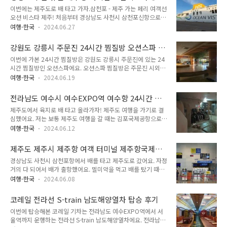
요. 방이 습한 이유는 소나기가 내릴 거라 그랬던 모양이었어요.
페리 여객선 오션비스타 제주 외..
이코노미 객실 삼천포 - 제주 탑승 후기
이번에는 제주도로 배 타고 가자.삼천포 - 제주 가는 페리 여객선
그래도 맑은 하늘을 아침에 보았기 때문에 괜찮았어요. 어차피
오션 비스타 제주! 처음부터 경상남도 사천시 삼천포신항으로
장마이고, 밖에 나갈 계획 같은 건 없었으니까요. 잠깐 편의점 가
가서 오션비스타제주 여객선을 타고 제주도로 가려고 했던 건 아
려고 집에서 나왔어요. 나온 김에 우체통을 확인해봤어요. 엽서
여행-한국
2024.06.27
니었어요. 여기에는 우여곡절이 있었어요. 제주도 여행을 결정한
한 통이 꽂혀 있었어요. 엽서를 빼서 봤어요. "어? 이거 왔
후, 김포-제주 비행기표 가격을 봤어요. 김포-제주 비행기표 가격
네?" 까맣게 있고 잊었다.포항에서 보낸 엽서 우체통에 꽂혀 있
강원도 강릉시 주문진 24시간 찜질방 오션스파 -
이 하나도 안 저렴했어요. 김포-제주 노선은 저렴할 때는 진짜 살
던 엽서는 바로 작..
양양군 남부 및 강릉시 북부 찜질방
이번에 가본 24시간 찜질방은 강원도 강릉시 주문진에 있는 24
벌하게 저렴해요. 시간대가 안 좋은 시간대이기는 하지만 2만원
시간 찜질방인 오션스파에요. 오션스파 찜질방은 주문진 시외버
대에 나올 때도 있어요. 작정하고 2만원대 비행기 타면 경상도,
스 종합 터미널에서 남쪽 강원도립대학교 방향으로 걸어가면 있
전라도 여행 가는 것보다 교통비가 훨씬 적게 들어요. 아니, 수도
여행-한국
2024.06.19
어요. 6월에 여행을 갈 것인가, 말 것인가. 원래는 6월부터는 여
권에서 웬만한 곳으로 버스 타고 가는 것보다 저렴해요. 하지만
행 갈 생각이 없었어요. 여름철에는 여행을 어지간하면 안 가요.
저렴한 비행기표가 없으면 애매해지고, 관광객이 몰릴 때는 비행
전라남도 여수시 여수EXPO역 여수항 24시간 찜
계절 중 여름을 가장 좋아하지만 여름철에 여행은 안 가려고 해
기표 가격이 비싸요. ..
질방 수향사우나 24시찜질방
제주도에서 육지로 배 타고 올라가자! 제주도 여행을 가기로 결
요. 이유는 저는 대체로 뚜벅이 여행으로 다니는데 여름철에는
심했어요. 저는 보통 제주도 여행을 갈 때는 김포국제공항으로
땀이 너무 많이 나기 때문이에요. 더운 건 문제가 안 되요. 더위
가서 비행기를 타고 제주도로 가요. 김포-제주 항공권은 시기와
자체는 남들 보다 훨씬 덜 타는 편이에요. 남들보다 더위에 훨씬
여행-한국
2024.06.12
시간에 따라 매우 저렴한 비행기표가 나오곤 해요. 비행기표 가
강한 이유는 땀이 정말 많이 나기 때문이에요. 땀이 엄청나게 많
격은 수시로 바뀌기 때문에 잘 검색하면 상당히 저렴한 비행기표
이 나기 때문에 더위 자체는 별로 안 타요. 땀이 나면서 체온을
제주도 제주시 제주항 여객 터미널 제주항국제여
를 구입할 수 있어요. 정말 잘 잡으면 왕복 5만원 선에서 해결되
빠르게 식혀주니까요. ..
객터미널 제7부두
경상남도 사천시 삼천포항에서 배를 타고 제주도로 갔어요. 자정
고, 왕복 7만원 선이면 상당히 잘 잡은 거에요. 아쉽게도 제가 제
거의 다 되어서 배가 출항했어요. 멀미약을 먹고 배를 탔기 때문
주도로 여행 가기로 한 때에는 이렇게 저렴한 표가 없었어요. 이
에 배에서 멀미는 안 했어요. 저는 제일 저렴한 객실을 예약해서
렇게 되자 그동안 한 번도 안 해봤던 제주도로 배 타고 가서 배
여행-한국
2024.06.08
갔어요. 제일 저렴한 객실도 매우 좋았어요. 여러 명이 같이 자야
타고 돌아오는 여행을 해보기로 했어요. 제주도로 배 타고 갔다
하기는 했지만, 모두 객실로 되어 있었고, 사물함과 개인별로 배
오려면 인천-제주 항로는 없기 때문에 경상남도, 전라남도까지
코레일 전라선 S-train 남도해양열차 탑승 후기
게, 담요가 준비되어 있었어요. 그래서 잠을 매우 잘 잤어요. 아
내려가야 해요. 이 중에서..
이번에 탑승해본 코레일 기차는 전라남도 여수EXPO역에서 서
침에 일어나서 배에서 내렸어요. 제주항은 너무 어렸을 적에 가
울역까지 운행하는 전라선 S-train 남도해양열차에요. 전라남도
봤기 때문에 사실상 처음이었어요. "여기 어디지?" 먼저 위치 확