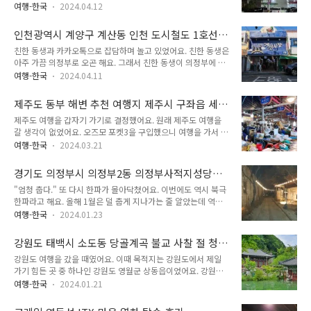
행 갈 때는 숙박 문제가 여행의 만족도 문제를 떠나 여행의 질 거
면 한참 가야 해요. 서울을 완전히 관통해서 지나가야 해요. 의정
여행-한국
2024.04.12
의 전체를 좌우한다고 해도 되요. 왜냐하면 혼자 여행 갈 때 숙박
부시는 서울 동북부에 위치한 지역이고, 인천광역시는 서울 서쪽
비는 부담이 상당히 크거든요. 저는 잠귀가 매우 어둡기 때문에
에 위치한 지역이에요. 그렇기 때문에 수도권 전철 1호선의 서울
인천광역시 계양구 계산동 인천 도시철도 1호선
어디에서나 잠을 잘 자요. 그리고 잠자리를 가리지 않아요. 그렇
구간을 전부 지나가야 했어요. 이것..
경인교대입구역 재래시장 계산시장
친한 동생과 카카오톡으로 잡담하며 놀고 있었어요. 친한 동생은
기 때문에 여행 갈 때 숙박업소에 들어가서 자는 것보다 찜질방
아주 가끔 의정부로 오곤 해요. 그래서 친한 동생이 의정부에 올
에서 자는 것을 훨씬 더 선호해요. 찜질방 숙박 비용은 숙박업소
때 맞춰서 날 잡아서 한 번 만나자고 이야기했어요. "너 의정부
보다 가격이 저렴하고, 덤으로 찜질방 비용에는 사우나 비용이
여행-한국
2024.04.11
언제 와?" "저 한동안은 의정부 못 가요." "그래?" "형이 저 사
포함되어 있어서 사우나도 같이 즐길 수 있거든요. 사우나 즐기
는 곳으로 오세요." "어디? 김포?" 친한 동생은 의정부에서 살다
는 것이 별 거 아닌 것 같지만, 여행 중에 사우나 즐기면 피로가
제주도 동부 해변 추천 여행지 제주시 구좌읍 세
가 경기도 김포시로 이사했어요. 그래서 경기도 김포시에 살고
진짜로 많이 풀려요..
화리 재래시장 세화민속오일시장 오일장
제주도 여행을 갑자기 가기로 결정했어요. 원래 제주도 여행을
있냐고 물어봤어요. "저 인천으로 이사한 지가 언제인데요. 너무
갈 생각이 없었어요. 오즈모 포켓3을 구입했으니 여행을 가서 오
하네요." "너 인천으로 이사했어? 인천 어디?" "계양구요." "계
즈모 포켓3으로 영상을 촬영해보고 싶기는 했지만, 여행 갈 곳으
양구?" 친한 동생은 인천 계양구로 이사한 지가 언제인데 김포
여행-한국
2024.03.21
로 제주도를 갈 생각은 하나도 하지 않고 있었어요. 원래는 강원
에 살고 있냐고 물어보냐며 섭섭해했어요. 친한 동생이 인천광역
도 동해안을 다시 가 볼 생각이었어요. 하지만 날이 쌀쌀했기 때
시 계양구로 이사했다고 예전에 말했던 것이 얼핏 기억났어요.
경기도 의정부시 의정부2동 의정부사적지성당
문에 강원도 동해안을 가기 싫어졌어요. 그러던 차에 별 생각 없
친한 동생에..
2023년 크리스마스 이브 야경
"엄청 춥다." 또 다시 한파가 몰아닥쳤어요. 이번에도 역시 북극
이 인터넷으로 제주도 비행기표를 검색했더니 제주도 비행기표
한파라고 해요. 올해 1월은 덜 춥게 지나가는 줄 알았는데 역시
가 매우 저렴했어요. 이 정도면 그냥 다녀와도 될 정도였어요. 육
한파는 어김없이 찾아왔어요. 너무 추워서 밖에 돌아다니기 싫은
지의 다른 곳 가는 것보다 제주도 가는 것이 더 저렴했어요. 다른
여행-한국
2024.01.23
수준이 아니라 못 돌아다닐 수준이에요. 장갑을 끼지 않고 밖에
곳 가는 것보다 제주도 가는 비용이 더 저렴하면 제주도 갑니다.
있으면 손이 순식간에 얼어서 손가락이 아려요. 이런 날은 밖에
제주도 다녀오는 교통비가 타지역 가는 교통비보다 저렴하다면
강원도 태백시 소도동 당골계곡 불교 사찰 절 청
나가서 돌아다니지 않고 집에 일찍 돌아가서 실내에서 노는 것이
당연히 제주도 가죠. 제주도..
원사
강원도 여행을 갔을 때였어요. 이때 목적지는 강원도에서 제일
최고에요. 이번 한파는 주말까지 이어질 예정이라고 해요. 일기
가기 힘든 곳 중 하나인 강원도 영월군 상동읍이었어요. 강원도
예보를 보면 서울 기온은 1월 23일 새벽에 영하 14도를 기록한
영월군 상동읍은 한때 우리나라 최대 텅스텐 광산이 있던 곳이었
후 하루 최저 기온이 조금씩 상승하는 모습을 보여요. 그래도 금
여행-한국
2024.01.21
어요. 한국지리 시간에 '상동 중석'이라고 배운 기억이 있는 분들
요일인 1월 26일에 최저 기온은 영하 7도라고 나와 있어요. 토
이 있을 거에요. 상동 중석에서 '상동'이 바로 강원도 영월군 상
요일 최저 기온이 영하 4도이구요. 일기예보를 보면 1월 남은 기