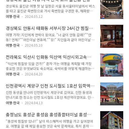
주도 갔을 때는 제주도 서부 해안선을 따라 가는 202번 버스와
한 읍내는 뚜벅이 여행으로 갈..
재리시장 울진바지게시장
경상북도 울진군 여행 첫 날 일정은 서울 동서울터미널에서 버스
제주도 동부 해안선을 따라가는 201번 버스를 타고 제주도를 한
를 타고 울진군 죽변항으로 가서 죽변항을 구경한 후, 해파랑길
바퀴 돌았어요. 이때 제주도 여행의 목적은 단순히 놀러가는 것
26코스를 걸어서 울진군 읍내로 들어가는 것이었어요. 시작은
이 아니었어요. 제주도는 대중교통으로 여행하기 매우 나쁘다는
여행-한국
2024.05.12
매우 순탄했어요. 죽변시외버스정류장까지 버스는 막히는 것 없
대중적인 인식이 있어요. 하지만 제주도 서부 해안을 따라 도는
이 잘 달렸어요. 죽변시외버스정류장에서 버스에서 내려서 죽변
202번 버스와 제주도 동부 해안을 따라 도는 201번 버스를 이
경상북도 안동시 태화동 서부시장 24시간 찜질방
으로 들어가서 예원에서 점심으로 비빔짬뽕을 먹고 죽변 여기저
용하..
태평양사우나찜질방
여행 가자! 지인에게 연락이 왔어요. "너 같이 안동 갈래?""안
기를 구경했어요. 죽변은 제가 상상했던 것보다 훨씬 더 아름다
동? 언제?""어린이날 연휴에.""응!" 지인들과 같이 어린이날 연
운 곳이었어요. "시작부터 너무 예쁜데?" 경상북도 울진군은 풍
휴에 경상북도 안동시로 여행을 가기로 했어요. 경상북도 안동시
경에 대한 기대보다 서울에서 가기 힘든 지역이라 궁금해서 가본
여행-한국
2024.05.10
는 우리나라에서 매우 유명한 관광지에요. 그렇지만 저는 지금까
거였어요. 그런데 시작부터 너무 아름다운 경치를 보아서 매우
지 안동을 한 번도 가본 적이 없었어요. 그래서 지인이 자기들과
만족스러웠어요. 울진군 죽변 구경을 마친 후 해파랑길 26코스
전라북도 익산시 인화동 익산역 익산시외고속버
같이 안동 여행을 가지 않겠냐고 물어보자 흔쾌히 같이 가겠다고
를 걷기 시작했어요. 해파랑길 26코스 역시..
스터미널 남부시장 24시간 찜질방 스파랜드
"익산에 찜질방 있을 건가?" 혼자 가는 여행을 계획할 때 가장
했어요. 지인들과 토요일에 안동에서 만나서 같이 여행하기로 했
중요한 것은 무엇보다도 숙소에요. 숙박비를 어떻게 해결하는지
어요. '그러면 나는 먼저 내려가서 근처 구경해도 되지 않을 건
에 따라 여행의 질이 크게 달라져요. 숙박비를 잘 해결하면 여행
가?' 전화를 끊은 후 곰곰히 생각해봤어요. 지인들은 토요일에
여행-한국
2024.04.20
경비가 상당히 절약되기 때문에 보다 여유로운 여행을 즐길 수
안동으로 가지만, 저는 꼭 토요일에 안동으로 가야 할 이유가 없
있어요. 하지만 숙박비를 제대로 해결하지 못하면 숙박비에서 돈
었어요. 며칠 일찍 내려가서 여행을 하다가 토요일에 안동에서
인천광역시 계양구 인천 도시철도 1호선 임학역
이 왕창 깨지기 때문에 그 외 경비에서 지출을 크게 줄여야 해요.
지인들과 합류해도 되었어..
전통재래시장 병방시장 계양산 전통시장
친한 동생을 만나러 인천광역시 계양구로 갔어요. 친한 동생과
그런데 교통비나 관람비는 어떻게 손댈 수 없는 부분이기 때문에
만나기로 한 장소는 인천 도시철도 1호선 계산역이었어요. 인천
결국 식비에서 지출을 줄여야 하고, 이러면 먹는 게 부실해지니
광역시 계양구는 처음 가보는 곳이었기 때문에 간 김에 여기저기
여행 만족도는 엄청나게 떨어지고 여행 피로도는 크게 상승해요.
여행-한국
2024.04.13
돌아다니며 구경하기로 했어요. 먼저 친한 동생과 만나기 전에
충청남도 서산시와 홍성군 여행은 다행히 홍성군에 찜질방이 있
혼자 계양구를 돌아다니며 골목길 영상을 촬영하고, 친한 동생과
어서 숙박비를 잘 해결했어요. 서산시에서 해미면을 가서 해미를
충청남도 홍성군 홍성읍 홍성종합터미널 홍성역
만나서 점심을 먹은 후 같이 돌아다니며 또 계양구를 구경할 계
구경한 후, 홍성으로 버스 ..
24시간 찜질방 서울스포렉스
"홍성에 찜질방 있나?" 날이 따스해져서 여행을 가고 싶어졌어
획이었어요. 늦잠 잤다! 원래는 매우 일찍 출발할 생각이었어요.
요. 여행을 갈 때 제일 중요한 것은 숙박 문제에요. 특히 혼자 여
경기도 의정부시에서 인천광역시 계양구를 대중교통으로 가려