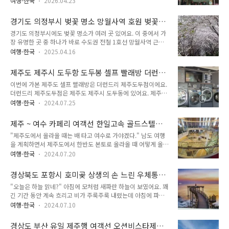
가 있거든요. 그런데 이런 할루시네이션의 근본 원인 중 하나가
여행-한국
2026.04.23
이는 안드로이드 스마트폰 안에 자리잡고 있어요. 그래서 삼성
바로 구글 지도 오류였어요. 구글 지도에 부정확한 정보가 올라
스마트폰을 사용하고 삼성 스마트폰의 AI기능을 사용한다면 그
가 있으면 구글 제미나이는 나름대로 정성을 다해 최선을 답변한
경기도 의정부시 벚꽃 명소 망월사역 호원 벚꽃
중 제미나이의 기능을 사용하는 것일 때도 종종 있어요. 삼성 갤
다고 구글 지도..
길 2025년 벚꽃 풍경
경기도 의정부시에도 벚꽃 명소가 여러 곳 있어요. 이 중에서 가
럭시 스마트폰 덕분에 제미나이는 우리 일상 속으로 매우 빠르게
장 유명한 곳 중 하나가 바로 수도권 전철 1호선 망월사역 근처
들어오고 있어요. 그리고 구글은 Gemini를 일반적인 사용 수준
에 있는 의정부 호원 벚꽃길이에요. "벚꽃 다 떨어진 거 아니
에서는 상당히 마음껏 사용할 수 있게 해주고 있기 때문에 실제
여행-한국
2025.04.16
야?" 2025년 4월 13일. 경기도 의정부시에 함박눈이 내렸어요.
사용도 많이 하는 편이구요. AI를 사용할 때 교차검증도 중요하
함박눈이 내린 것은 맞았지만, 한겨울에 내리는 송이 송이 눈꽃
기 때문에 최소한 교차검증용으로 활용할 만 해요. 그렇지만 아
제주도 제주시 도두항 도두봉 셀프 빨래방 더런드
송이 하얀 꽃송이가 아니었어요. 가벼운 공기에 나풀나풀 흩날리
직까지 AI들..
리 제주도두점
이번에 가본 제주도 셀프 빨래방은 더런드리 제주도두점이에요.
며 떨어지는 눈송이가 아니라 무슨 돌멩이가 땅바닥으로 떨어지
더런드리 제주도두점은 제주도 제주시 도두동에 있어요. 제주도
듯 쭉 떨어지는 눈송이였어요. 함박눈이라서 바람에 약간 하늘하
제주시 도두동에는 도두항, 도두봉이 있는 동네로 잘 알려져 있
늘 날리는 모습을 보이기는 했지만, 아주 약간 그런 모습이 있었
여행-한국
2024.07.25
어요. 그리고 제주시 유일한 24시간 찜질방인 도두해수파크가
고 빗방울 떨어지듯 커다란 눈송이가 땅으로 그대로 내리꽂히고
있는 동네이기도 해요. 여름 여행, 6박7일 여행 짐을 줄여보
있었어요. "습설이잖아!" 일반적인 함박눈 눈송이가 아니라 습
제주 ~ 여수 카페리 여객선 한일고속 골드스텔라
자 남도 여행 일정은 총 6박 7일 일정이었어요. 경상남도 진주
설이었어요. 물을 잔뜩 머금었..
3등 객실 탑승 후기
"제주도에서 올라올 때는 배 타고 여수로 가야겠다." 남도 여행
시, 사천시, 제주도, 전라남도 여수시, 곡성군을 6박7일간 돌아
을 계획하면서 제주도에서 한반도 본토로 올라올 때 어떻게 올지
다니고 돌아오기로 했어요. 여행 방법은 대중교통과 도보였어
도 결정해야 했어요. 한반도 본토에서 제주도 갈 때는 경상남도
요. 내가 여름에 여행하지 않으려고 하는 이유는?옷 짐이 너무
여행-한국
2024.07.20
사천시 삼천포 신항에서 배를 타고 가기로 했어요. 돌아올 때는
많다 저는 더우면 여행을 어지간해서는 안 해요. 가장 큰 이유는
제주도에서 비행기를 타고 바로 김포로 가는 방법과 배를 타고
땀을 많이 흘려서 하루에 옷을 한 벌씩 갈아입어야 해요. 그래서
경상북도 포항시 호미곶 상생의 손 느린 우체통
한반도 남부로 가는 방법이 있었어요. 제주도에서 한반도 본토로
여름에 여행하려고 하면 옷 짐이 ..
엽서, 포항우체국 과메기 도안 관광우편날짜도장
"오늘은 하늘 맑네?" 아침에 모처럼 새파란 하늘이 보였어요. 꽤
올라갈 때, 비행기는 서울 김포공항 외에는 모두 가격이 안 저렴
긴 기간 동안 계속 흐리고 비가 주룩주룩 내렸는데 아침에 파란
해요. 김포-제주 노선은 저가항공사도 많고 비행기가 워낙 많기
하늘을 보니 기분이 좋았어요. 밤에 내린 비에 젖은 길은 마르고
때문에 매우 저렴한 표가 많지만, 그 외 노선은 그렇지 않거든
여행-한국
2024.07.10
있었어요. 방은 이상하게 습했지만, 파란 하늘을 보니 기분이 좋
요. 제주도에서 한반도 본토로 올라올 때, 영남권으로 간다면 무
았어요. 오후가 되자 다시 흐려졌고, 소나기가 한 차례 퍼부었어
조건 삼천포로 가야 했어요. 제주항과 삼천포신항을 왕래하는 카
경상도 부산 유일 제주행 여객선 오션비스타제주