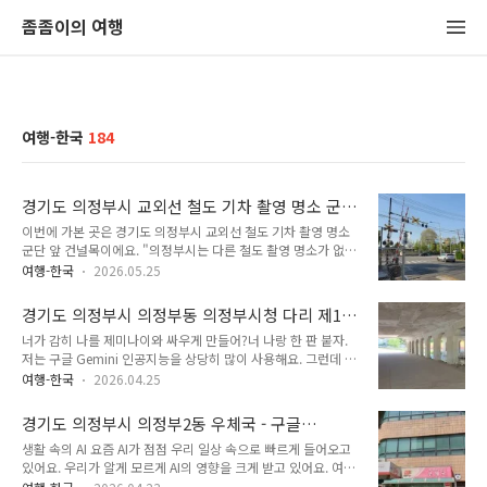
좀좀이의 여행
여행-한국
184
경기도 의정부시 교외선 철도 기차 촬영 명소 군
단 앞 건널목 - 주한미군 미2사단 캠프 레드클라
이번에 가본 곳은 경기도 의정부시 교외선 철도 기차 촬영 명소
우드(CRC) 앞 건널목
군단 앞 건널목이에요. "의정부시는 다른 철도 촬영 명소가 없을
까?" 경기도 의정부시는 철도 기차 촬영 명소가 여기저기 있어
여행-한국
2026.05.25
요. 먼저 경기도 의정부시에는 의정부 경전철이 있어요. 의정부
도심권에서는 의정부 경전철을 쉽게 볼 수 있어요. 게다가 의정
경기도 의정부시 의정부동 의정부시청 다리 제1
부 경전철은 배차 간격도 별로 안 길기 때문에 조금만 기다리면
주차장 진입교 & 구글 지도 신규 장소 등록 기술
너가 감히 나를 제미나이와 싸우게 만들어?너 나랑 한 판 붙자.
의정부 경전철이 달리는 모습을 볼 수 있어요. 그래서 촬영할 만
적 오류 경험담
저는 구글 Gemini 인공지능을 상당히 많이 사용해요. 그런데 가
한 장소도 많고, 촬영도 상당히 쉬운 편이에요. 촬영할 만한 장소
끔 격하게 Gemini에게 화를 낼 때가 있어요. 가장 큰 이유는
를 카카오맵, 네이버지도에서 대충 찾은 후 가서 대기하고 있다
여행-한국
2026.04.25
Gemini가 할루시네이션 - 환각 증상으로 엉뚱한 답을 말하고,
가 경전철이 올 때 촬영하면 되거든요. 경전철이 자주 오기 때문
이걸 지적하면 제대로 답하는 것이 아니라 더 심한 할루시네이션
에 아무 때나 가도 되요. 더욱이 경기도 의정부시는 수도권 전철
경기도 의정부시 의정부2동 우체국 - 구글
으로 더 심각한 오답을 내놓기 때문이에요. 이때는 진짜 화를 낼
1호선이 있어요. 수도권 ..
Gemini 할루시네이션과 구글맵 업데이트 방치의
생활 속의 AI 요즘 AI가 점점 우리 일상 속으로 빠르게 들어오고
수 밖에 없어요. 제일 최선의 방법은 이런 증상이 나타나면 새로
상관 관계
있어요. 우리가 알게 모르게 AI의 영향을 크게 받고 있어요. 여기
운 세션으로 대화를 하며 작업을 하는 것이지만, 그렇지 못할 때
에서 특히 눈에 띄는 것은 바로 구글 Gemini 에요. 구글 제미나