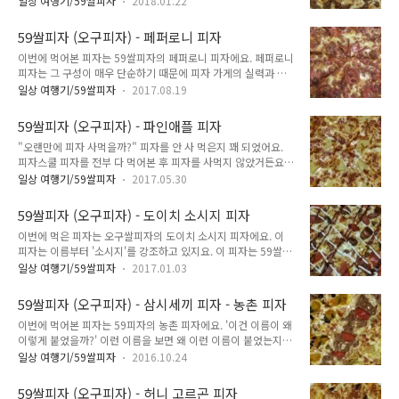
가루가 섞인 반죽이에요. "단호박 피자 맛있을 건가?" 59쌀피자
일상 여행기/59쌀피자
2018.01.22
고기 피자가 별로 없고, 우리나라에만 유독 많은 종류에요. 불고
에는 '단호박 피자'라는 피자가 있어요. 59쌀피자를 처음 갔었을
기 피자 메뉴 자체가 인기가 좋기도 하고, 가장 보편적인 메뉴 중
때부터 궁금했던 메뉴였어요. 그렇지만 단호박 피자를 사먹어본
59쌀피자 (오구피자) - 페퍼로니 피자
하나이기도 해서 서로 비교 대상으로 잘 선택되는 메뉴이기도 해
적은 없었어요. 항상 ..
이번에 먹어본 피자는 59쌀피자의 페퍼로니 피자에요. 페퍼로니
요. 불고기 피자는 워낙 흔하기 때문에 그렇게까지 먹어보고 싶
피자는 그 구성이 매우 단순하기 때문에 피자 가게의 실력과 특
은 생각은 없었어요. 그래도 먹어보기는 해야 해서 먹어보았어
징을 가늠해보기 매우 좋은 피자에요. 페퍼로니 피자가 맛있다고
요. 59쌀피자의 불고기 피자는 이렇게 생겼어요. 피자스쿨의 불
일상 여행기/59쌀피자
2017.08.19
다른 모든 피자가 맛있는 것은 아니지만, 페퍼로니 피자가 맛없
고기 피자와 비교했을 때 매우 단순한 모양이에요. 일단 야채가
으면 다른 피자도 그렇게까지 기대할 정도는 아니라는 것이에요.
상당히 안 보여요. 보이는 것은 오직 불고기와 피자. 누가 봐도
59쌀피자 (오구피자) - 파인애플 피자
기본이 좋다고 응용을 잘 하는 것은 아니지만, 기본이 엉망이면
불고기 피자라는 것을 알 수 ..
"오랜만에 피자 사먹을까?" 피자를 안 사 먹은지 꽤 되었어요.
응용도 엉망인 것과 같은 이치에요. 이 피자는 오구피자 홈페이
피자스쿨 피자를 전부 다 먹어본 후 피자를 사먹지 않았거든요.
지상의 분류에 따르면 명품쌀피자에 속해요. 59쌀피자 페퍼로니
그 후로 피자 사먹은 것이라면 마트 갔을 때 피자 사온 것 뿐이었
피자는 이렇게 생겼어요. 오구쌀피자 페퍼로니피자는 라지
일상 여행기/59쌀피자
2017.05.30
어요. 마트 자체를 한 달에 한 번 채 가지 않고 집에 라면 다 떨어
7900원, 레귤러 5900원이에요. 이 피자 라지 사이즈는 604g이
졌을 때만 가기 때문에 그냥 먹은 적 없다고 해도 될 정도였어요.
고, 레귤러 사이즈는 362g이에요. 라지 사이즈는 418kcal 이에
59쌀피자 (오구피자) - 도이치 소시지 피자
피자스쿨은 다 먹었고, 다른 곳 없나 머리를 굴려보니 59쌀피자
요. 홈페이지에서는 '..
이번에 먹은 피자는 오구쌀피자의 도이치 소시지 피자에요. 이
가 있었어요. 여기는 몇 번 먹어보고 까먹고 있던 곳. 어지간하면
피자는 이름부터 '소시지'를 강조하고 있지요. 이 피자는 59쌀피
새로운 것을 먹어보고 싶어서 메뉴를 쭉 보다가 59쌀피자에는
자 중 스페셜쌀피자에 속해요. 59쌀피자는 홈페이지에서 피자를
파인애플 피자가 있다는 것을 알게 되었어요. '이거 하와이안 같
일상 여행기/59쌀피자
2017.01.03
명품쌀피자, 스페셜쌀피자, 씨푸드시리즈, 신메뉴로 구분하고 있
은 건가?' 피자스쿨에는 직화 파인애플 피자가 있는데, 이것과
어요. 피자스쿨 상자와 다르게 오구피자 상자는 상자 자체에 손
어떻게 다를지도 궁금했어요. 그래서 이번에는 오구피자의 파인
59쌀피자 (오구피자) - 삼시세끼 피자 - 농촌 피자
잡이가 있어요. 오구피자의 도이치 소시지 피자는 이렇게 생겼어
애플 피자를 ..
이번에 먹어본 피자는 59피자의 농촌 피자에요. '이건 이름이 왜
요. 도이치 소시지 피자 라지는 9900원이고, 레귤러는 7900원
이렇게 붙었을까?' 이런 이름을 보면 왜 이런 이름이 붙었는지
이에요. 라지 크기는 피자스쿨 피자와 크기가 비슷해요. 하지만
진짜 궁금해져요. 이름에 납득이 가는 맛이라면 좋게 평가하지
59쌀피자의 도우가 피자스쿨 도우보다 훨씬 두껍기 때문에 양이
일상 여행기/59쌀피자
2016.10.24
만, 이름과 동떨어진 맛이라면 당연히 평이 좋게 나오지 않아요.
좀 더 많은 편이에요. 도이치 소시지 피자 라지는 총중량 746g
일단 59쌀피자에서 유명한 메뉴라고 해서 한 번 구입해보았어
이에요. 열량은 477 kcal 이래요. 홈페이지에는 '고급 소시지와
59쌀피자 (오구피자) - 허니 고르곤 피자