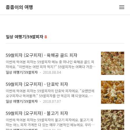
좀좀이의 여행
일상 여행기/59쌀피자
8
59쌀피자 (오구피자) - 육해공 골드 피자
이번에 먹어본 피자는 59쌀피자 메뉴 중 하나인 육해공 골드 피
자에요. "이번에는 어떤 피자 먹지?" 59쌀피자는 어쩌다 가끔
가는 프랜차이즈 저가 피자 체인점이에요. 제 집에서 가는 방향
일상 여행기/59쌀피자
2018.08.04
이 피자스쿨과 살짝 다르기도 하고, 결정적으로 59쌀피자의 피
자는 피자스쿨 피자보다 가격이 비싸요. 물론 비싼만큼 오구피자
59쌀피자 (오구피자) - 단호박 피자
양이 피자스쿨 양보다 많기는 해요. 오구피자의 피자는 혼자 라
이번에 먹어본 피자는 59쌀피자의 단호박 피자에요. "오랜만에
지 한 판 먹으면 딱 좋은 양이에요. 혼자 두 판 먹기는 조금 무리
오구피자나 먹어볼까." 59쌀피자를 안 먹은지 꽤 되었어요. 오
가 가는 양이구요. 59쌀피자의 피자는 쌀가루가 들어간 도우를
구피자 가게는 제가 사는 곳에서 조금 멀리 떨어져 있거든요. 게
사용하기 때문에 쫀득함도 크고 포만감도 그만큼 크고 오래가요.
일상 여행기/59쌀피자
2018.07.07
다가 59쌀피자는 피자스쿨보다 피자 가격이 비싼 편이기 때문에
그래서 혼자 두 판 먹으면 솔직히 무리한 것이다보니 소 잡아먹
한동안 피자를 사먹으러 나가면 피자스쿨로 가곤 했어요. 그러다
은 뱀처럼 드러누워버려요. 방문에 붙어 있는 59쌀피자 전단지
59쌀피자 (오구피자) - 불고기 피자
오랜만에 59쌀피자를 먹고 싶어졌어요. 59쌀피자의 피자와 피
를 보았어요. 딱히 끌리는 ..
이번에 먹어본 피자는 59쌀피자의 불고기 피자에요. 불고기 피
자스쿨의 피자는 도우가 다르거든요. 피자스쿨 도우는 매우 얇은
자는 어느 피자 가게든 다 있는 매우 기본적인 메뉴에요. 우리나
밀가루 반죽인 것에 비해 59쌀피자 도우는 두껍고 찰기 있는 쌀
라에서 대표적인 피자 메뉴라고 해도 될 정도로요. 외국에는 불