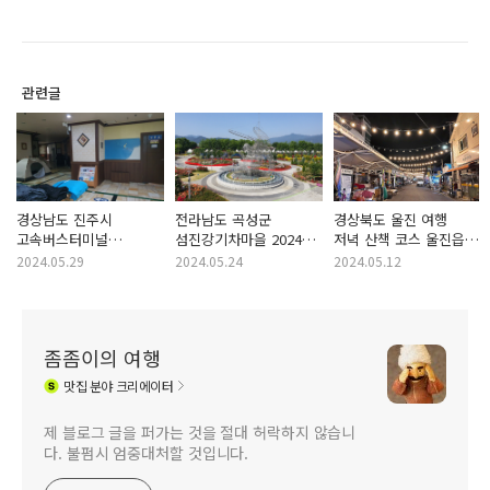
관련글
경상남도 진주시
전라남도 곡성군
경상북도 울진 여행
고속버스터미널
섬진강기차마을 2024
저녁 산책 코스 울진읍
시외버스터미널 24시간
곡성 세계 장미 축제
전통재리시장
2024.05.29
2024.05.24
2024.05.12
찜질방 동성24시찜질방,
울진바지게시장
사우나,헬스
좀좀이의 여행
맛집
분야 크리에이터
제 블로그 글을 퍼가는 것을 절대 허락하지 않습니
다. 불펌시 엄중대처할 것입니다.