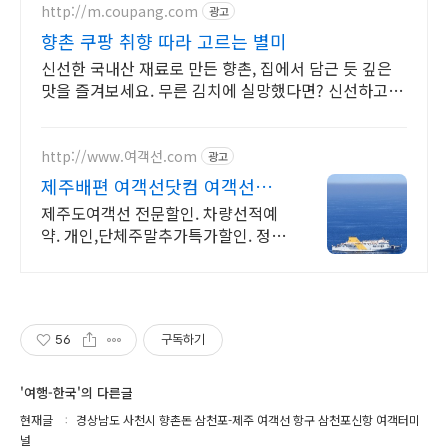
http://m.coupang.com
광고
향촌 쿠팡 취향 따라 고르는 별미
신선한 국내산 재료로 만든 향촌, 집에서 담근 듯 깊은
맛을 즐겨보세요. 무른 김치에 실망했다면? 신선하고 아
삭한 김치를 쿠팡에서 경험하세요.
http://www.여객선.com
광고
제주배편 여객선닷컴 여객선표
할인 전문 판매
제주도여객선 전문할인. 차량선적예
약. 개인,단체주말추가특가할인. 정확
하고빠른예약 로그인 필요없는 간편
예약
56
구독하기
'여행-한국'의 다른글
현재글
경상남도 사천시 향촌돈 삼천포-제주 여객선 항구 삼천포신항 여객터미
널