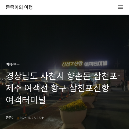
좀좀이의 여행
여행-한국
경상남도 사천시 향촌돈 삼천포-
제주 여객선 항구 삼천포신항
여객터미널
좀좀이
2024. 5. 22. 18:44