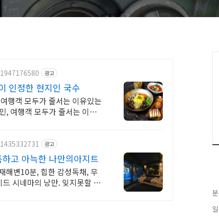
/1947176580
광고
이 인정한 현지인 국수
민, 여행객 모두가 줄서는 이유있는
주도민, 여행객 모두가 줄서는 이유있
/1435332731
광고
특하고 아늑한 나만의아지트
재해변10분, 힙한 감성독채, 무
드 시네마의 낭만. 잊지못할 태
분
일