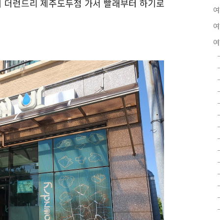
래서 더런드리 제주도두점 가서 빨래부터 하기로
여
여
여