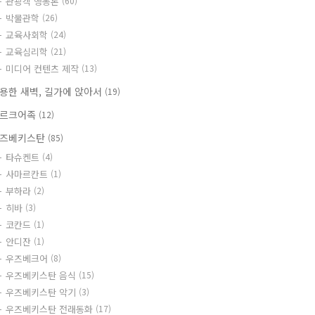
관광객 행동론
(60)
박물관학
(26)
교육사회학
(24)
교육심리학
(21)
미디어 컨텐츠 제작
(13)
용한 새벽, 길가에 앉아서
(19)
르크어족
(12)
즈베키스탄
(85)
타슈켄트
(4)
사마르칸트
(1)
부하라
(2)
히바
(3)
코칸드
(1)
안디잔
(1)
우즈베크어
(8)
우즈베키스탄 음식
(15)
우즈베키스탄 악기
(3)
우즈베키스탄 전래동화
(17)