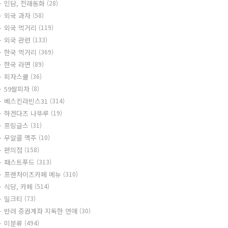
민담, 전래동화
(28)
외국 과자
(58)
외국 먹거리
(119)
외국 관련
(133)
한국 먹거리
(369)
한국 라면
(89)
피자스쿨
(36)
59쌀피자
(8)
베스킨라빈스31
(314)
하겐다즈 나뚜루
(19)
프링글스
(31)
무알콜 맥주
(10)
편의점
(158)
패스트푸드
(313)
프랜차이즈카페 메뉴
(310)
식당, 카페
(514)
밀크티
(73)
반려 증권계좌 지독한 연애
(30)
미분류
(494)