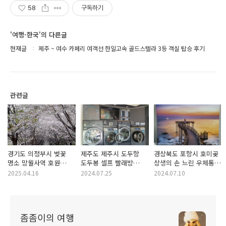
58
구독하기
'여행-한국'의 다른글
현재글
제주 ~ 여수 카페리 여객선 한일고속 골드스텔라 3등 객실 탑승 후기
관련글
경기도 의정부시 벚꽃
제주도 제주시 도두항
경상북도 포항시 호미곶
명소 망월사역 호원
도두봉 셀프 빨래방
상생의 손 느린 우체통
벚꽃길 2025년 벚꽃
더런드리 제주도두점
엽서, 포항우체국 과메기
2025.04.16
2024.07.25
2024.07.10
풍경
도안 관광우편날짜도장
좀좀이의 여행