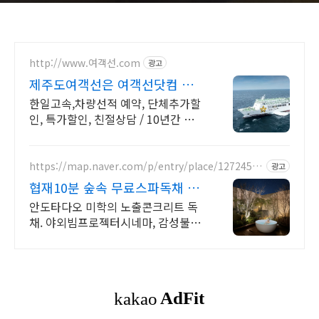
http://www.여객선.com
광고
제주도여객선은 여객선닷컴 여
객선표 할인 전문 판매
한일고속,차량선적 예약, 단체추가할
인, 특가할인, 친절상담 / 10년간 여
객선표만 할인판매한 여객선표 할인
전문회사.
https://map.naver.com/p/entry/place/12724511
광고
34
협재10분 숲속 무료스파독채 퀸
침대 2개 가족/커플 독채
안도타다오 미학의 노출콘크리트 독
채. 야외빔프로젝터시네마, 감성불멍,
무료야외스파 퀸침대2개 여유로운 숙
면. 프리미엄 오베스 어메니티, 캡슐
커피완비. 먼지없는 청결