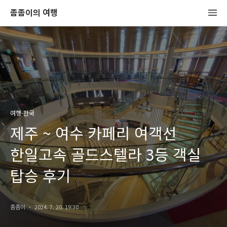
좀좀이의 여행
여행-한국
제주 ~ 여수 카페리 여객선
한일고속 골드스텔라 3등 객실
탑승 후기
좀좀이
2024. 7. 20. 19:30