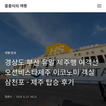
좀좀이의 여행
여행-한국
경상도 부산 유일 제주행 여객선
오션비스타제주 이코노미 객실
삼천포 - 제주 탑승 후기
좀좀이
2024. 6. 27. 06:22