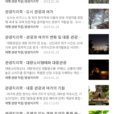
사회적 경험과 정보에 의해 형성되며, 방문객 유형에 따라 달라
대한 쟁점은 매우 중요함 -> 특히 영국 같은 국가는 관광을 통해
여행 관련 학문/관광지리학
2018.01.26
짐. - 방문객의 유형과 동기를 밝히는 것에서는 방문객을 의미있
사상을 전파하거나 강한 정치적 함의를 담을 수 있다고 생각.- 정
게 분류하는 것이 중심 과제.- 얀선 버베크 : 도시 관광객은 도시
치적, 환경적 재생의 견인차로 관광을 이용하려는 생각은 원래
관광지리학 - 도시 관광과 여가
의 배후지 밖에 위치하는 '그들의 거주지역'과 '그들의 방문동
북미에서 시작.- ..
- 도시는 비즈니스 및 회의 참석자와 더불어 관광 사업자를 포함
기'라는 두 가지 기준으로 구분할 수 있다고 발표.- 얀선 버베크
해 국내 및 국제 방문객을 끌어들이는 관광지 역할을 함.- 도시에
의 관점에 의하면, 관광객은 해당 도시가 아닌 지역에서 온 사람
는 관광 명소가 많고, 이런 관광 자워은 대부분 공간적으로 상당
들이기 때문에 여행 기간을 기준으로 구별.- 얀선 버베크의 방법
여행 관련 학문/관광지리학
2018.01.24
히 집중되어 있음.- 이런 환경에서 도시 관광은 3가지 다른 방식
은 쉬운 접근법이기 때문에 도시 행정 당국이 도시 방문객의 행
으로 다양하게 나타남.- 첫째 방식은 도시의 성격이 규모, 입지,
태를 조사할 때 자주 사용.- 흔히 설문 조사를 통해 방문객의 동
관광지리학 - 관광과 여가의 변화 및 대중 관광의
기능, 역사에 따라 구별되는 매우 이질적인 것이라는 사실과 관
기를 밝힘. - 연구..
전망
- 대중관광은 대중 여가의 한 모습.- 선진국의 여가 시간은 20세
계됨. 나머지 다른 두 방식은 도시에 다기능적이고 다양한 시설
기에 걸쳐 점차적으로 증가.- 여가시간과 여가활동은 사회적으
물이 있다는 사실과, 이런 관광 시설물은 관광객만을 위해 생산
로 차별화되어 있고, 특히 계층, 소득, 실업 여부, 나이, 성별에 따
또는 소비되는 것이 아니라 모든 이용자를 위한 것이라는 사실.-
여행 관련 학문/관광지리학
2018.01.23
라 차이 존재.- 일반적으로 남성과 여성의 여가 모습들은 비슷하
이렇게 이용자와 이용자의 필요를 충족시킬 시설물에 의해 도시
나, 남성들이 상대적으로 기득권을 누리는 중. - 전체 여가시간의
기능은 다양하게 정의됨.- 이런 맥락에서 관광도시, 쇼핑도시, 문
관광지리학 - 대량소비형태와 대중관광
증가와 더불어 여가 행동에도 변화가 있음.- 거셔니, 존스 : 영국
화도시, 역사도시라..
대중소비현상01. 대량생산된 생활필수품 구매02. 상품에 대한
을 대상으로 계량 분석 실시.01. 스포츠와 산책에 할당되는 시간
높은 소비지출 증가율03. 특별한 산업 시장을 지배하는 개인 생
은 증가.02. 음악 감상, TV 시청 같은 수동적인 여가에 할애되는
산자04. 소비자를 지배하는 생산자05. 유행, 계절, 특정 시장의
시간 감소.03. 여가 형태로서 드라이브나 소풍이 차지하는 중요
여행 관련 학문/관광지리학
2018.01.21
세분화로는 구분되지 않는 상품06. 시장 선택의 한계 존재 (공기
성 감소.- 사람들은 편리한 교통수단에 길들여져 과거의 여행자
업이든 사기업이든 생산자 이익을 반영하는 경향) 대중관광의
들이 누렸던 낭만을 잃고 있음. - 선진국의 여가 변화에는 세 가..
관광지리학 - 대중 관광과 여가의 기원
주요 특징- 대중관광의 대다수 관광상품들은 대중에게 제공되어
- 여가에 관한 정의는 여러 가지가 있지만, 대부분 자유시간, 기
야 함을 의미.- 관광과 관련된 소비재 지출이 증가.- 몇 개 회사가
능(비업무), 경험 (활동을 통해 얻은 쾌락과 만족) 개념에 통합
특정 시장을 점령하고 있음.- 대중관광 생산자는 대중관광지를
됨.- 현대인의 자유시간은 증대되어왔고, 이를 통해 여가가 도입
새로 개발하거나 새로운 테마공원을 디자인해 새로운 관광명소
여행 관련 학문/관광지리학
2017.12.05
될 수 있었음. - 단, 이런 단순한 주장에 대한 비판도 존재.- 캔도
를 개발하는 것에 앞서고 있음.- 대중관광상품은 전반적으로 서
Kando : 때때로 보도되는 여가의 붐과 수십억 달러 규모의 여가
로 비슷함.- 개인여행자는 휴가 경험을 계획하기 위해 여러 관광
관광지리학 - 주제가 있는 경관 조성을 통한 관광