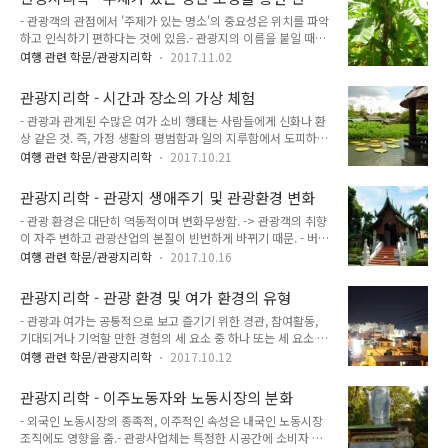
산업의 성장은 단지 대중 소비일 뿐이라 주장. - 자유시간의 증가
자원을 선택할 수 있는 ..
환경 구축
- 관광객의 관점에서 '주제가 있는 명소'의 중요성은 위치를 파악
가 반드시 여가로 연결되는 것은 아님 -> 비합법적인 일이나 요
하고 인식하기 편하다는 것에 있음.- 관광지의 이름을 붙일 때는
리, 정원 가꾸기 등 집안일이나 D.I.Y. 등 자유시간의 증가가 오히
널리 알려져 인식하기 편하며 알기 쉬운 상징이나 표현을 자주
려 '이중 노동'을 하게 할 수도 있음.- 그러나 대부분의 선진국에
여행 관련 학문/관광지리학
2017.11.02
사용. -> 관광객에게 그들이 보고 있는 것이 어떤 것인지 암시하
서는 자유 시간과 여가 활동이 함께 증가한다는 사례가 꾸준히
는 기능. - 부어스틴 : 이에 대해 광고나 미디어에서 여러 시선을
보고되고 있음. - 관광 : 20세기 여가 분야에서 가장 ..
관광지리학 - 시간과 장소의 가상 체험
끄는 이미지 속에 자기 자신을 가두고 망상에 빠지게 하는 시스
- 관광과 관계된 수많은 여가 소비 행태는 사람들에게 신화나 환
템이라 설명.- 어리가 발전시킨 관광객 시선의 개념 : 특정 관광
상 같은 것. 즉, 가정 생활의 평범함과 일의 지루함에서 도피하기
객이 행동할 위치를 정해주는 사회적 활동과 기호 체계를 미리
를 바라는 많은 관광객들은 비현실적인 이미지를 그려내기 마
가정.- 이러한 관광객 시전은 경관의 기표와 기의를 통해 구축되
여행 관련 학문/관광지리학
2017.10.21
련.- 돈과 시간의 여유가 있던 초기 관광객들은 고대 문명을 답사
며, 관광객은 이러한 기표의 열렬한 수집자가 되어버림.- 더욱이
하고 그랜드 투어에서 낭만적 순수성을 추구.- 오늘날에도 현대
이 기의들은 사람과 사물, 장소의 정체성을 나타냄.- 그러므로 관
관광지리학 - 관광지 생애주기 및 관광환경 변화
사회에 물들지 않은 '원형'의 문화와 원형의 사회를 만나는 여가
광객 시선은 ..
- 관광 환경은 대단히 역동적이며 변화무쌍함. -> 관광객의 취향
체험을 추구하는 사람들이 있음.- 의도적으로 서로 다른 시간과
이 자주 변하고 관광산업의 본질이 빈번하게 바뀌기 때문. - 버틀
장소의 가상 체험을 제공해 방문객을 유인하는 인위적 관광지가
러 Butler : 시간에 따른 방문자 변화를 기초로 관광지 발달의 여
생기기도 함.- 이러한 관광지는 지난 30년 동안 비약적으로 개발
여행 관련 학문/관광지리학
2017.10.16
섯 단계를 제시.01. 탐색 단계 : 자연 경관이나 문화에 이끌린 소
되어왔고, 많은 학자의 관심을 끔.- 어리 Urry 는 이러한 관광지
수의 관광객들이 있으며, 관광객 수는 한정적이고 관광시설물이
들을 고유한 것인지 아닌지, 역사적 관광지인지 현대적 관광지인
관광지리학 - 관광 환경 및 여가 환경의 유형
거의 없음.02. 참여 단계 : 관광객을 위한 시설물 공급을 위해 소
지, 낭만이 있는 곳..
- 관광과 여가는 공통적으로 보고 즐기기 위한 경관, 참여활동,
수의 지역 주민이 참여, 관광 성수기가 발생하고 관광시장이 나
기대되거나 기억할 만한 경험의 세 요소 중 하나 또는 세 요소 모
타나기 시작.03. 개발 단계 : 많은 관광객이 방문하나, 외부 조직
두의 속성을 지니기도 함.- 그러나 관광과 여가는 다양한 환경에
에 관광 통솔권이 넘어가고 지역주민과 관광객 사이에 긴장이 조
여행 관련 학문/관광지리학
2017.10.12
서 발생.- 이처럼 서로 다른 환경의 본질과 특징을 분류하려는 시
성되기 시작.04. 강화 단계 : 관광이 주류는 아니더라도 지역경
도는 관광학에서 주류를 이루지 못하고 부분적으로만 연구됨. -
제의 주요 역할을 담당. 관광객 증가율이 감소하기 시작하고 시
관광지리학 - 이주노동자와 노동시장의 분화
류 Lew : 표의적, 조직적, 인식론적 관점을 포함하는 유형을 발
설..
- 외국인 노동시장의 종족적, 이주적인 속성은 내국인 노동시장
전시키기 위해 세 가지 접근법 제시.- 표의적 접근 : 자연 관광자
조직에도 영향을 줌.- 관광사업체는 특정한 시공간에 소비자 집
원과 인문 관광자원의 차이를 강조하는 '관광환경'의 특성에 중