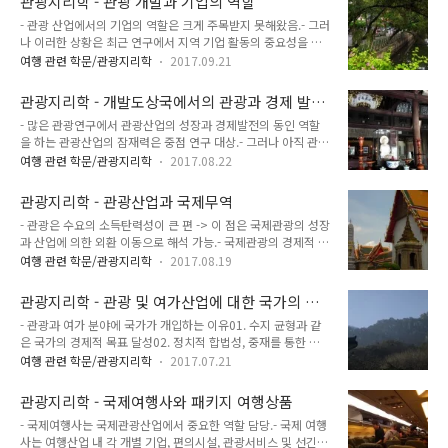
관광지리학 - 관광 개발과 기업의 역할
련 프로그램에 국가가 직접 개입해 훈련을 증진시켜왔다는 점.-
리,..
- 관광 산업에서의 기업의 역할은 크게 주목받지 못해왔음.- 그러
하지만 공식 통계로 관광 경영의 세부 사항이나 다양한 기업 형
나 이러한 상황은 최근 연구에서 지역 기업 활동의 중요성을 인
태를 측정하기 어려움. 더 나아가 많은 국가의 관광 사업체는 규
식하게 됨에 따라 점진적으로 변화중.- 연구자들은 다국적 기업
모가 작음.- 경영과 연계해 기업의 특성을 파악하는 것은 경제 재
여행 관련 학문/관광지리학
2017.09.21
을 통한 대도시 통제를 강조하면서 지역적인 기업 활동을 무시했
구조화 과정에서 지역 문화 시스템을 잘 알게 함.- 자파리 Jafari
다고 보는 시선도 있음. - 런드그렌 : 관광기반 기업이 카리브해
: 개발도상국에서 관광 경영 문화가 갖는 중요성을 강조.- 쿡, 마
관광지리학 - 개발도상국에서의 관광과 경제 발달
지여겡서 호텔 발달형태와 연계된다는 것을 검증.- 섬 지역을 사
시 : ..
의 관계
- 많은 관광연구에서 관광산업의 성장과 경제발전의 동인 역할
례로 호텔 음식의 수요와 공급에 기초를 둔 3단계 모형 제작.1단
을 하는 관광산업의 잠재력은 중점 연구 대상.- 그러나 아직 관광
계 (초기단계) : 호텔은 지역 배후지와 연계가 없으며 주요 물품
이 경제 발달에서 어떤 역할을 수행했는지에 대해서는 의견이 일
을 외국에서 수입.2단계 (중간단계) : 농산물의 경우 수요 예측을
여행 관련 학문/관광지리학
2017.08.22
치되지 않고 있음.- 경제 발달에서 관광의 역할은 경제 발전 정도
통해 식량 생산을 시작하고, 농산물 도매시장이 형성됨.3단계
와 관광의 사회, 문화, 환경적 영향에 대한 평가가 다르기 때문에
(발전단계) : 배후지역에 독립업체 및 협력업체 등장.- 런드그렌
관광지리학 - 관광산업과 국제무역
명확하지 않음.- 넬슨 Nelson : 관광과 경제발달이 서로 일치하
이 제기한 모형..
- 관광은 수요의 소득탄력성이 큰 편 -> 이 점은 국제관광의 성장
지 않는 개념이라고 주장.- 경제발달에 있어서 관광의 역할을 이
과 산업에 의한 외환 이동으로 해석 가능.- 국제관광의 경제적 의
해하려면 관광에 대한 기초적인 매커니즘을 이해해야 함.- 브리
미는 선진국의 탈산업화로 인해 중요해지고 있음.- 선진국에서
턴 Britton : 국제관광조사의 틀을 연구. 이 틀에서 검증될 필요
여행 관련 학문/관광지리학
2017.08.19
관광을 포함한 서비스 산업은 경제 부문에서 높은 비중 차지.- 비
가 있는 주요한 요인으로는 산업의 상업적 구조와 관련되고, 또
교 우위에 관한 리카도 Ricardo 의 개념은 관광에 흥미로운 이
다른 하나는 영향력 있는 경제조직과 관련.- 브리턴은 제3세계
관광지리학 - 관광 및 여가산업에 대한 국가의 개
론적 관점 제공. 지역이 생산 부문에서 전문화되고, 수출에 있어
관광개발에 ..
입과 통제
- 관광과 여가 분야에 국가가 개입하는 이유01. 수지 균형과 같
서 비교우위가 있다는 점 의미. 비교우위는 북부 유럽 선진국에
은 국가의 경제적 목표 달성02. 정치적 합법성, 중재를 통한 정
서 국제 관광이 불가능한 것처럼 보이게 함. 그러므로 관광에 이
의 구현03. 시민들의 여가 및 관광활동 지원04. 사회기반투자
렇게 단순히 경제원리를 적용하는 것은 넓고 다양한 관광의 속성
여행 관련 학문/관광지리학
2017.07.21
(도로, 하수처리공장 등)는 자본 회수에 있어서 개인에게 돌아가
을 고려했을 때 부적합.- 시장분화와 생산의 다양성은 대량 관광
는 것이 극히 적기 때문에 국가가 개입해야 함05. 사적인 경영활
상품 생산을 제외하고 경쟁이 단순히 비용 측면에만 국한되지 않
관광지리학 - 국제여행사와 패키지 여행상품
동으로부터 경관 및 환경 (주요한 관광자원) 보호06. 관광과 여
음을 의미.- 비용 ..
- 국제여행사는 국제관광산업에서 중요한 역할 담당.- 국제 여행
가산업을 통해 도시 및 지역개발 도모 - 관광 및 여가 산업에 대
사는 여행산업 내 각 개별 기업, 편의시설, 관광서비스 및 선긴국
한 국가의 개입은 국내 및 국제 경제의 발달, 관광 산업 및 정부