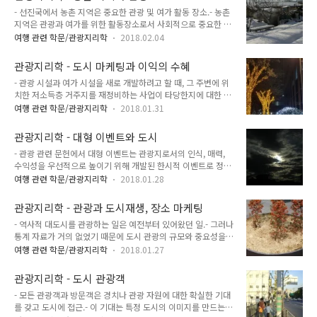
미로 받아들여짐 -> 국립공원운동에 크게 기여.- 현재 미국 서부
음.- 아직..
- 선진국에서 농촌 지역은 중요한 관광 및 여가 활동 장소.- 농촌
지역에 대략 40개의 국립 공원 존재 : 농촌 지역이 두려움의 대
지역은 관광과 여가를 위한 활동장소로서 사회적으로 중요한 의
상이었던 지역에서 보석 같은 유적지로 변화한 것을 상징적으로
미를 지님.- 농촌의 목가적인 풍경은 현대 도시 산업사회에서 생
보여줌.- 미국 국립 공원 설립에 백인 정착자의 의견은 극히 일부
여행 관련 학문/관광지리학
2018.02.04
긴 스트레스를 풀어줌.- 야생경관은 인간 본연의 정신을 되살릴
분만 반영됨.- 처음에는 미국 서부 지역에서 야생성을 찾자는 의
수 있게 해줌.- 넓은 옥외공간은 공간집약적인 레크리에이션 활
견과 원주민의 거주와 이 지역에서 백인 정착자와 원주민이 사회
관광지리학 - 도시 마케팅과 이익의 수혜
동을 가능하게 함. - 레이먼드 : Williams, R.) 자신의 '농촌과 도
적 관계를 맺어야 한다..
- 관광 시설과 여가 시설을 새로 개발하려고 할 때, 그 주변에 위
시'라는 주제의 세미나에서 농촌 지역은 도시 생활이 없는 곳이
치한 저소득층 거주지를 재정비하는 사업이 타당한지에 대한 의
라 정의.-> 농촌과 도시의 개념은 문화적인 정의. - 농촌과 도시
구심이 증가하고 있음.- 사업의 효과 면에 존재하는 논란01. 도
의 개념은 농촌 레크리에이션과 여가에도 확대해서 적용 가능.-
여행 관련 학문/관광지리학
2018.01.31
시관광사업계획이 지속 가능한 경제성장을 이끌 수 있는지에 대
본질적으로 농촌 지역 자체가 여가 및 관광 자원이 되는 것은 아
한 경제적 의문02. 분배와 관련된 문제 - 누가 개발 이익을 얻게
님.- 팻모어 : 레크리에이션 활동을 위해 농촌 지역이 필요함을
관광지리학 - 대형 이벤트와 도시
될 것인가- 이런 사회경제적, 환경적 이익이 어떤 방식과 어느 범
강조..
- 관광 관련 문헌에서 대형 이벤트는 관광지로서의 인식, 매력,
위까지 확산될 것인지와 같은 지리적인 논쟁은 이 두 문제와 긴
수익성을 우선적으로 높이기 위해 개발된 한시적 이벤트로 정
밀히 연결되어 있음.- 이러한 잠재적 논란은 공적 자금과 사적 자
의.- 대형 이벤트 관광에는 스포츠 이벤트, 품평회, 축제, 전람회
금의 지출 목표가 매우 다르기 때문에 두 자금을 어떻게 조합해
여행 관련 학문/관광지리학
2018.01.28
가 포함됨.- 주요 국제 이벤트에서부터 국가, 지역, 근린지역 활
이용하는지의 문제로 수렴.- 가장 뚜렷한 차이는 재정상 양립할
동에 이르기까지 규모나 범위가 다양.- 그러나 이런 이벤트는 새
수 없는 사업 계획에서 발생.- 사적 부문의 자금은 국내 및 국제
관광지리학 - 관광과 도시재생, 장소 마케팅
로운 것이 아니며, 19세기 중반 산업 혁명을 축하하기 위해 개최
회의 관련 시설물..
- 역사적 대도시를 관광하는 일은 예전부터 있어왔던 일.- 그러나
된 1851년 런던 만국박람회에서 비롯되었음. - 웨일러, 홀
통계 자료가 거의 없었기 때문에 도시 관광의 규모와 중요성을
Weiler & Hall : "대형 이벤트는 현대 관광의 이미지 구축자" 라
비교해서 연구하기는 어려우며, 한정된 자료에 의거해 국제적으
주장.- 월드컵이나 올림픽 같은 주요 이벤트의 주최는 투기의 성
여행 관련 학문/관광지리학
2018.01.27
로 유럽 도시에 대한 연구가 우위를 차지.- 전통적으로 관광 현상
격도 있지만 분명히 경제적인 이득이 있음.- 대형 이벤트는 확실
은 매력 있는 역사 도시에 집중되었고, 1980년대까지 대도시와
한 환경적, 사회적 영향도 있지만, 이는 더욱 조사하기 어려움.-
관광지리학 - 도시 관광객
산업 중심지에서는 그 중요성이 무시되었음.- 그러나 그 이후 관
그..
- 모든 관광객과 방문객은 경치나 관광 자원에 대한 확실한 기대
광은 경제와 환경 개선에 중요 역할을 하는 것으로 인식이 개선
를 갖고 도시에 접근.- 이 기대는 특정 도시의 이미지를 만드는
됨.- 국제적으로 도시 재생 기능에 영향을 미치는 관광의 역할에