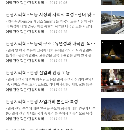
단에게 서비스를 제공해야 해서 이러한 일을 수행할 수 있는 노
점을 주는 연구 방법.- 조직적 접근 : 표의적 접근과 반대로, 관광
여행 관련 학문/관광지리학
2017.10.06
동력을 확실히 할 필요가 있음.- 관광사업체가 외국인 노동력을
환경의 유형분류는 크기와 규모의 공간적 특성, 관광객 수용 능
이용하는 것에 한계가 있다면, 지역주민 노동력에 의존 가능.- 대
력, 시간에 따라 변하는 관광자원의 성격에 초점을 맞춤.- 인식론
관광지리학 - 노동 시장의 사회적 특성 - 젠더 및
안적으로 배후지역에서 노동력을 구할 수 있음.- 그러나 노동력
적 접근..
유연성
- 엣킨슨 Atkinson 과 심스 Simms 는 외국인 노동 시장의 사회
에 대한 수요는 노동시장 공급을 초과할 수 있음. - 노동력의 이
적 특성에 대해 연구.- 이는 특별히 취약한 내국인 노동 시장의
동은 경제적으로 매우 중요.- 노동력의 이동은 혁신적이고 매우
구조를 가진 여가 및 관광산업에서 중요. - 여성은 남성보다 상대
열정적인 사람들로 구성된 공동체를 텅 비게 할 수도 있음.- 그러
여행 관련 학문/관광지리학
2017.09.28
적으로 정규직보다는 비정규직 노동자 - 그 중에서도 저임금의
나 이는 잘 사는 지역에서 못 사는 지역으로 송금이 이루어지는
일시적인 고용이 많음.- 이러한 현상은 대체로 정형화되어 있어
수단이기도 함.- 대체로 노동에 대한 수요의 크기와 국가 노동시
관광지리학 - 노동력 구조 : 유연성과 내국인, 외국
새로운 노동력의 성역할 분화와 시공간에 따른 변화가 요구됨.-
간의 조건을 고려할 때,..
인 노동시장
- 관광 및 여가 부문의 고용에 대한 논쟁은 직업의 질과 관련해
대부분의 사회에서 관광산업의 직업 분화현상이 강하게 나타나
뜨거움.- 관광과 관련된 고용인은 교육과 훈련을 많이 받지 못했
고 있음.- 여성은 관광 산업 부문에서 주방에서 일하거나 식사 서
고 비기술적이며 비생산적이라 함.- 물론 관광과 여가 부문 고용
비스를 제공. -> 이러한 일들은 가정에서처럼 반복되는 것이 특
여행 관련 학문/관광지리학
2017.09.27
은 관광 산업이 복합적으로 구성되어 있기 때문에 서로 이질적인
징.- 주방 및 식사 서비스와 같은 직업들이 본원적으로 여성에게
것이 특징.- 특히 편의시설 부분의 고용의 다양성은 관광객 1명
국한된 것은 아닌데도 노동력의 성역할 분화가 사회적으로 구조
관광지리학 - 관광 산업과 관광 고용
당 직업의 수, 성별, 이민자의 직업 구성의 비율, 계절성, 임금, 작
화되고 있음.- ..
- 관광과 여가에 의해 창출된 고용은 관광과 여가 산업이 편의시
은 민박집 또는 펜션과 5성 특급 호텔 간 조건의 차이 등의 측면
설, 서비스 부문, 오락, 스포츠, 기타 여가활동, 여행, 교통 등을
에서 고려할 만 함.- 비고용 부문이나 소규모 편의시설에서 가족
포함한 다양한 경제 요소로 구성되어 있기 때문에 이로 인해 창
노동력의 부분적인 활용 때문에 일자리 수가 다르게 나타남.- 또
여행 관련 학문/관광지리학
2017.09.23
출된 고용을 설명하기 쉽지 않음.- 여기에 여가와 관광의 개념이
한 기술을 측정하는 것에 나타나는 문제는 많은 국가에서 관광업
서로 공유되는 부분이 많다는 사실도 이들에 의해 창출된 고용을
에 중요한 외국어와 같은 의사 소통 기술을 무시하고 단지 물리
관광지리학 - 관광 사업가의 본질과 특성
설명하기 어렵게 만듬.- 또한 지역 주민과 관광객이 사용하는 편
적이고 조직적인..
- 관광 산업 분석에 대한 연구는 수요와 공급에 대한 연구가 대부
의 시설을 구분하는 것이 수월하지 않기 때문에 관광과 여가를
분.- 관광 산업 자체는 국가 중재의 틀 속에서 기능적으로 복잡한
구분하는 것도 매우 어려움.- 실제로 대부분의 통계국에서 관광
연계망을 형성.- 고나광 산업 연구에서 대기업의 역할은 비교적
분야로 공식 분류한 식당, 바, 호텔, 호텔 부대 시설과 같은 편의
여행 관련 학문/관광지리학
2017.09.23
많이 다루어진 편이나, 기업 자체의 본질은 연구된 것이 극히 적
시설은 지역거주자에 의해 사용되는 경우가 많음. 세사 Sessa 의
음.- 개발도상국가에서 중요한 점은 다국적 기업의 활동이나 훈
관광과 관련된 직업 분류- 기반시설 건설 (예: 도로, 공항, 하수처