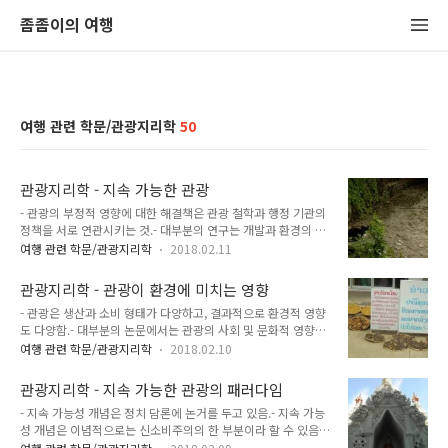
좀좀이의 여행
여행 관련 학문/관광지리학
50
관광지리학 - 지속 가능한 관광
- 관광의 부정적 영향에 대한 해결책은 관광 철학과 행정 기관의
정책을 서로 연관시키는 것.- 대부분의 연구는 개발과 환경의 관
계를 개발 입장의 불평등한 교환이라 주장.- 그러나 지속 가능한
여행 관련 학문/관광지리학
2018.02.11
관광 속에 숨겨진 개념과 문제는 그러한 불균형을 바로잡고 지역
공동체에 권한을 부여하기 위한 인식의 틀을 제공.- 이러한 개념
관광지리학 - 관광이 환경에 미치는 영향
들은 선진국과 개발도상국의 조직체에 의해 점진적으로 인식되
- 관광은 생산과 소비 형태가 다양하고, 결과적으로 환경적 영향
고 있음. - 지속 가능한 방법은 다음 두 방법에 의해 가능.01. 관
도 다양함.- 대부분의 논문에서는 관광의 사회 및 문화적 영향과
광 환경 관리와 관련된 기술적 측면.02. 관광객의 행태, 개발 과
부정적 영향을 다루는 경우가 많음 -> 이러한 양상에만 초점을
정, 지역공동체, 이러한 요소들을 연결하는 기관과 관련. 지속 가
여행 관련 학문/관광지리학
2018.02.10
맞추는 것은 단편적 관점만 제공할 뿐.- 관광의 성장 - 특히 대중
능한 관광의 주요 평가 방법01. 환경영향평가 EIA- 수학적 모델-
관광은 자연 및 인문 환경의 모든 유형에 영향을 미쳐왔음. - 관
비용-이익 분석 (COBA)- 균형모형- 농촌에 의한 가치평가- 지
관광지리학 - 지속 가능한 관광의 패러다임
광은 호텔, 놀이공원, 해안 산책길과 같은 관광 시설물 건설을 통
리..
- 지속 가능성 개념은 정치 담론에 논거를 두고 있음.- 지속 가능
해 생태계를 직접적으로 파괴 가능.- 특히 관광 개발은 해안, 산
성 개념은 이념적으로는 신소비주의의 한 부분이라 할 수 있음.-
문화 유적지처럼 환경적으로 예민한 지역에서 이루어지는 경우
관광 내에서 지속 가능성이라는 이데올로기는 지속 가능한 관광