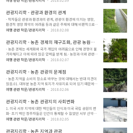
가 많음. 이러한 지역에서는 관광개발 전 과정에 걸쳐 환경 오염
여행 관련 학문/관광지리학
2018.02.09
의 출현에 의미 있는 영향을 끼침.- 지속 가능한 관광의 개념은
과 침식이 진행됨. 이러한 환경 파괴는 관광 개발과 관광객의 방
크게 두 가지 사항에서 도출됨.01. 경제 개발의 환경적 영향에
문에 의해 야기될 수도 있음.- 환경적인 영향을 파악할 수 있는
관광지리학 - 관광과 환경의 관계
대한 인식 증가.02. 대중 관광의 자연, 사회, 문화, 경제적 영향.
가장 간단한 ..
- 학자들은 관광과 환경과의 관계, 관광이 환경에 미치는 영향,
브룬틀란트 보고서의 지속 가능한 개발 개념- 종합적인 계획과
환경적 영향 파악의 어려움 등과 같은 주제에 대해 비판적으로
전략을 수립해야 함.- 생태보전이 필요함.- 문화유산과 생물의 다
문제 제기중.- 대부분의 문헌에서는 관광과 환경이 상호의존적
양성을 보전할 필요가 있음.- 다음 세대에도 생산성이 지속될 수
여행 관련 학문/관광지리학
2018.02.08
일 것이라 가정.- 이러한 관점은 양자 간 공생적 관계 유지와 지
있는 범위에서 개발되어야 함.- 같은 세대 내 여러 계층 간 사회
속 가능성과 생태 관광의 개념을 묶는 데 공헌.- 관광객 수 증가
적 형평성이 있어야 함. - 브룬틀란트 보고서 : 지속 가능한 개발
관광지리학 - 농촌 경제의 재구조화, 관광 농원의
는 특정 환경의 보호 및 보전의 필요성을 제기.- 버틀러 : 어떤 관
의..
역할
- 농촌 경제는 세계화와 국가 개입의 어려움으로 인해 경쟁이 불
광은 환경과의 연관성이 매우 적다고 주장하면서 관광과 환경이
가피해지고 이에 따라 많은 압력을 받게 됨.- 농장과 이와 관련된
상호의존적이라는 '의존성 신화'에 도전.- 버틀러의 관점에 따르
공장 (식품 가공 처리), 농장에 의존하는 생산자와 소비자 서비스
면, 관광과 환경의 관계는 복잡하고 다양하며 특히 비용 요인(휴
여행 관련 학문/관광지리학
2018.02.07
업은 생산이 수요를 초과하고 시장 가격이 하락함에 따라 어려움
가비 등)이 많은 영향을 줌.- 더욱이 관광과 환경 간의 관계는 관
을 겪게 됨.- 전 세계 선진국의 농촌 경제는 이러한 압력에 대응
광 형태와 휴양지 유형에 영향을 받기 때문에 그 유형이 매우 다
관광지리학 - 농촌 관광의 문제점
해 재구조화되고 있음.- 개인적인 농장 자본의 활용과 국가 개입
양.- 어떤 관광..
- 농촌 지역을 소비의 장소로 바꾸는 것에 대해서는 반대 의견이
을 통해 농촌 경제는 점점 다양화중.- 농촌 지역에서 관광은 종종
많음.01. 대부분 농촌 지역 토지가 사유지로 되어 있기 때문에
농촌 경제 재구조화의 선두 주자가 되는 동시에 농촌 경제병의
개발에 어려움이 많음.02. 농촌 지역의 전원적 풍경의 목장과 레
만병통치약이 되고 있음.- 관광은 농촌 지역에서 생산을 포디스
여행 관련 학문/관광지리학
2018.02.06
크리에이션 장소, 생산지대 등은 다른 것과 갈등을 야기할 수도
트적 생산 방식으로 바꾸는 데에 주요 역할을 함.- 이러한 농촌
있음.예) 별장 소유권으로 인해 주인과 손님간 갈등.예) 평화와
관광에는 순기능이 많음.예) 소득 유지, 직업 창출, 도로시설 향
관광지리학 - 농촌 관광지의 사회변화
고요함을 즐기려는 사람 오락을 즐기려는 사람03. 레크리에이션
상, 사회기반시..
1. 미국 서부 지역에 대한 백인들의 인식과 미국 국립 공원의 변
시설에 대한 농촌 지역 거주자의 접근 문제가 있을 수 있음. - 농
화- 초기 백인 정주자들은 인간이 통제할 수 없었던 서부 산악지
촌 지역은 옥외 레크리에이션 시설물을 만드는 것에 다소 문제가
역을 공포의 대상으로 간주.- 19세기 중후반부터 개척 지역의 야
있기는 하나 수변환경, 아름다운 경관, 등반 및 행글라이딩에 적
여행 관련 학문/관광지리학
2018.02.05
생 경관은 공업 도시 생활에서 오는 스트레스를 해소시키고 건강
합한 장소가 있다면 관광 개발의 가치가 있는 장소.- 농촌 지역의
을 증진하며 심리적인 안정감을 제공함으로써 대중에게 좋은 의
여가 장소는 관광객이 방문할 수 있도록 서로 연계될 필요가 있
관광지리학 - 농촌 지역과 관광