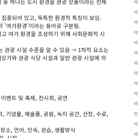
법 중 하나는 도시 환경을 관광 상품이라는 전제
여
여
 집중되어 있고, 독특한 환경적 특징이 보임.
여
체적 '여가환경'이라는 용어로 구분됨.
여
급되고 여가 환경을 조성하기 위해 사회문화적 시
여
는 관광 시설 수준을 알 수 있음 -> 1차적 요소는
여
매상가와 관광 식당 시설과 일반 관광 시설에 의
여
여
여
여
, 이벤트 및 축제, 전시회, 공연
여
, 기념물, 예술품, 공원, 녹지 공간, 선창, 수로,
전
여
 장소, 언어, 민속, 관습, 생활방식
여
설, 시장