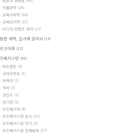
관광객 행동론
(60)
박물관학
(26)
교육사회학
(24)
교육심리학
(21)
미디어 컨텐츠 제작
(13)
용한 새벽, 길가에 앉아서
(19)
르크어족
(12)
즈베키스탄
(85)
타슈켄트
(4)
사마르칸트
(1)
부하라
(2)
히바
(3)
코칸드
(1)
안디잔
(1)
우즈베크어
(8)
우즈베키스탄 음식
(15)
우즈베키스탄 악기
(3)
우즈베키스탄 전래동화
(17)