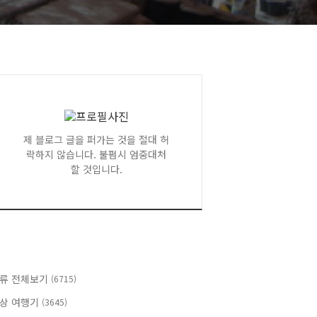
제 블로그 글을 퍼가는 것을 절대 허
락하지 않습니다. 불펌시 엄중대처
할 것입니다.
류 전체보기
(6715)
상 여행기
(3645)