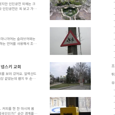
표를 압수당하고 다음 역에서
았지만 인민궁전 외에는 크
었어요. 그럼 그렇지....
나 인민궁전은 꼭 보고 가
illage Museum)에 가
어요. 인민궁전으로 가는데
공원 이름은 치슈미지우 공원
 실제 보면 매우 예뻐요. 한가
었어요. 인민궁전을 갈까 생
남았어요. 아침부터 너무 걸
. 루마니아어는 슬라브어와는
 박물관이나 보고..
속하는 언어를 사용해서 조금
었는데 루마니아어는 그렇지
 몇 개는 읽는 법이 햇갈리
래 알고 있던 외국어들과는
. '고맙습니다'는 루마니아
조
르 넵스키 교회
가 달려있는 것이 포인트. 루
았어요. 역시 암울했어요.
회를 보러 갔어요. 알렉산드
튀
온통 사기, 소매치기를 ..
석상 같았는데 왠지 두 손
우
리나라 교육의 문제인가...
을 저질러 십자가 들고 벌
알렉산드르 넵스키 교회는 발
 큰 것이 생겨서 두 번째
 케이크가 생각나는 모양이었
" 이 건물이 소피아 여행에
 커피를 한 잔 마시며 몸
라고 정식 명칭을 다 부르
중국인인가?' 순간 경계를