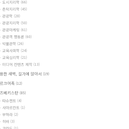
도시지리학
(66)
촌락지리학
(45)
관광학
(28)
관광지리학
(50)
관광마케팅
(61)
관광객 행동론
(60)
박물관학
(26)
교육사회학
(24)
교육심리학
(21)
미디어 컨텐츠 제작
(13)
용한 새벽, 길가에 앉아서
(19)
르크어족
(12)
즈베키스탄
(85)
타슈켄트
(4)
사마르칸트
(1)
부하라
(2)
히바
(3)
코칸드
(1)