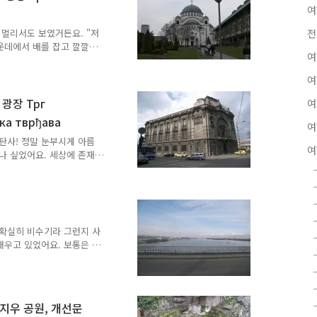
여
졌다고 하자 매우 좋아하시면
는 없다고 하셨어요. 그 말
 멀리서도 보였거든요. "저
전
가운데에서 배를 잡고 깔깔
여
..슈퍼 뚱땡이가 뭐에요!" 사
크기가 불가리아 소피아의 알
여
이 교회'라고 별명을 붙여주
 가져갔어요. 그래서 붙여준
 광장 Трг
여
어요. 화려하지만 오래된 맛
а тврђава
여
. 사바 교회를 알렉산드르
 교회는 정면에서 보면..
감탄사! 정말 눈부시게 아름
여
나 싶었어요. 세상에 존재
 묘사할 수 없었어요. 그
재 비교대상은 티라나, 프
인구 순위로는 베오그라드가
레슈티, 10위는 부다페스트,
도시 인구 순위 :
 확실히 비수기라 그런지 사
ities1.html) 인구 규모는 부쿠
태우고 있었어요. 보통은 열
..
항상 그래왔다는 듯이 복도에
태워도 되요?" "예. 되
 복도에서 담배를 태웠어요.
있는데 경찰이 오더니 표를
미지우 공원, 개선문
안 되요. 표 내놔요!" "잘