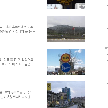
. 특히 이런 동유럽에서는
 좋아요. 아랍과 동구권에
 바퀴벌레 대하는 수준이에
면 '중국인'으로 생각하는데
편협하게 생각한다는 것이었
상은 중국인들이에요. 그런데
요. '대체 스코페에서 이스
동양인은 무조건 공격한다고
 40유로면 엄청나게 큰 돈이
가 상당히 비싸다고 생각했어
 비싼 것도 아니었어요. 열
 한국돈 1만원을 주고 구입
국
 다르게 물가가 비싸게 느껴
 수 없었어요. 이 지역 버
어요. 후배가 운전기사가 터
 정말 푹 잔 거 같았어요.
 것을 들었다고 했어요. 그
도착했어요. 버스 터미널은 그
 일단 환전을 했어요. 1유
에 맡겼어요. "택시?" 우리
달려들었어요. 소매를 잡고
!" 스코페에 대해 아는 것
단할 수 없었어요. 그래도
는데 계속 잡아댔어요. "저
요. 분명 무비자로 입국이
 택시기사들을 ..
 인터넷을 뒤져보았지만 여
야 한다는 말이 있었어요.
하는 후배에게 간단히 말했