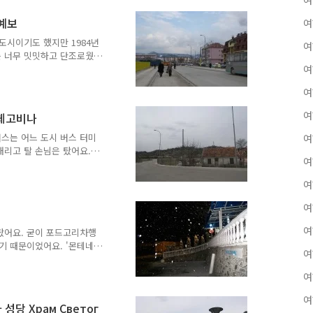
여
 무장단체가 총을 난사해도
은 전혀 없었어요. 구멍을
라예보
여
데 그런 거 없었어요. 왠지
시이기도 했지만 1984년
여
어요. "여기 전에 와보신
는 너무 밋밋하고 단조로웠어
떠나려고 하세요?" "..
방 국가 중 크로아티아와 슬
여
는 나라여서 정말 가기 싫
여
그렇게 칭찬하는 아드리아해
크로아티아행 버스 없어요."
여
르체고비나
. 우리가 내린 곳 - 즉 지
베오그라드를 비롯해서 세르
스는 어느 도시 버스 터미
여
아로 가기 위해서는 시내에
내리고 탈 손님은 탔어요.
여
 태우고 그랬어요. 10분의
 저도 따라서 버스에 올라탔
여
서운데요?" 버스가 달리는 길
른 속도로 마구 달리는데 버
여
있지 않았어요. 옆을 보는
가 오면 직진하고 후진하고
여
탔어요. 굳이 포드고리차행
는데 두 대가 스쳐 지나갈
기 때문이었어요. '몬테네
여
비아-몬테네그로였지만 이제는
세르비아에서 몬테네그로를
여
그로가 우리나라 국민들에게
 받을 것 같다는 생각이 들
여
성당 Храм Светог
다면 낮에 만난 한국분께서