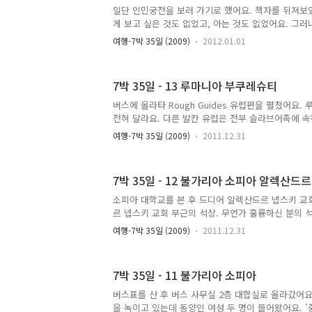
못했어요!" 표를 주지는 않았어요. 왠지 표를 주면 
일단 인민궁전을 보러 가기로 했어요. 책자를 뒤져보
쫓겨날 것 같았어요. 그래서 무조건 잘못했다고 싹싹 빌
게 보고 싶은 것도 없었고, 아는 것도 없었어요. 그러
야 하는 것이었어요. 인민궁전을 본 후에는 농촌 박물관 (V
여행-7박 35일 (2009)
2012.01.01
서 루마니아의 전통 가옥 및 의상을 구경할 생각이었
왠지 가 보는 것이 좋아보이는 공원이 나타났어요. 
(Cişmigiu park). 사진은 별 볼 일 없이 나왔는데
7박 35일 - 13 루마니아 부쿠레슈티
롭게 공원을 구경하며 어디로 갈까 다시 고민하게 되
각했지만 인민궁전은 못 들어가요. 시간도 애매하게 
버스에 올라타 Rough Guides 유럽편을 펼쳤어요
어서 많이 걷는 것은 확실히 무리였어요. 그래서 농촌
전혀 달라요. 다른 발칸 유럽은 전부 슬라브어족에 
만 보면 책자에 나온 몇 마디 쯤은 금방 외울 수 있
여행-7박 35일 (2009)
2011.12.31
않았어요. 루마니아어는 라틴어족에 속해요. 알파벳도
는데 단어도 전혀 달랐어요. 아무리 외우려 해도 원
꽤 많이 달라서 '고맙습니다' 하나 외우고 포기했어요
7박 35일 - 12 불가리아 소피아 알렉산드
어로 '물츄네스크' Mulţunesc 라고 써요. T에 꼬리
마니아어 공부는 포기하고 동유럽 6개국 가이드를 보
소피아 대학교를 본 후 드디어 알렉산드르 넵스키 교
솔직히 말해서 내용 중 좋은 내용이 하나도 없었어요. 
르 넵스키 교회 부근의 석상. 무언가 훌륭하신 분의 
들고 서 있는 벌을 서는 것 처럼 보였어요. 이것은 우
여행-7박 35일 (2009)
2011.12.31
무언가 전도하려는 모습보다는 교회 앞에서 뭔가 잘못
서는 모습이었어요. "우와...진짜 뚱뚱해 보인다!" 
칸 유럽에서 가장 컸던 동방 정교 교회에요. 현재는 더
7박 35일 - 11 불가리아 소피아
로 커요. 비취색의 지붕이 너무 아름다웠어요. 왠지
어요. "이거 이제부터 뚱땡이 교회라고 불러야겠네요.
버스표를 산 후 버스 사무실 2층 대합실로 올라갔어요.
서 매우 중요하기는 하지만 '알렉산드르 넵스키 교회'
을 녹이고 있는데 동양인 여성 두 명이 들어왔어요. '