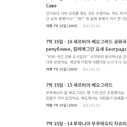
Савe
알려주셨을 거에요. 그러나 마케도니아 비자가 없어
서 이제 발칸 유럽에서 비자 받아 들어가야 하는 국가
생각보다 사바 교회를 찾는 것은 쉬웠어요. 하도 커서
씀을 믿고 일단 몬테네..
건 슈퍼 뚱땡이다!" "예?" 제 말에 후배가 거리 한 
웃기 시작했어요. "왜 웃어요!" "아니...센스 하고는.
여행-7박 35일 (2009)
2012.01.02
바 교회는 둥글둥글 푸짐하게 생겼어요. 그런데 그 
렉산드르 넵스키 교회보다 훨씬 더 커요. 얘도 '뚱땡
고 싶은데 그 별명은 이미 알렉산드르 넵스키 교회가
7박 35일 - 16 세르비아 베오그라드 공화국
별명이 '슈퍼 뚱땡이 교회'. 교회 외관은 정말 깔끔했
републике, 칼레메그단 요새 Београдск
이 있었던 알렉산드르 넵스키 교회와는 정반대였어요
넵스키 교회와 비교해서 보니 더욱 재미있었어요. 사바
"우와! 여긴 진짜 도시답다!" 시작부터 쏟아져나온 
다워 보였어요. 세상에 이렇게 아름다운 도시가 다 있
하는 그 어떤 아름다움과 관련된 수식어를 다 사용해도
여행-7박 35일 (2009)
2012.01.02
도 그럴 것이 여기는 유럽의 대도시에요. 거기에다 현
리슈티나, 스코페, 소피아, 부쿠레슈티. 유럽 도시 
전 유럽에서 14위에요. 1위는 모스크바, 9위는 부쿠
7박 35일 - 15 세르비아 베오그라드
15위가 오스트리아 빈이고 프라하는 23위에요. (유럽 
부쿠레슈티 발 베오그라드 행 기차 안은 조용했어요.
http://www.citymayors.com/features/euro_c
람들이 거의 없었어요. 복도에서는 사람들이 담배를 
레슈티가 더 크지만 역사적으로 중요성을 놓고 보면 부
차에서 흡연은 절대 금지에요. 그런데 이 사람들은 
여행-7박 35일 (2009)
2012.01.02
서 창문을 열고 담배를 뻑뻑 태워댔어요. "여기서 담배 
요." 그래서 저도 그 사람들과 같이 창문을 열어놓고
아무 것도 보이지 않는 창밖을 보며 담배를 태우고 
7박 35일 - 14 루마니아 부쿠레슈티 치슈
내놓으라고 했어요. "여기서 담배 태우면 안 되나요?" "