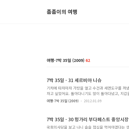
좀좀이의 여행
여행-7박 35일 (2009)
62
7박 35일 - 31 세르비아 니슈
기차에 타자마자 가방을 열고 수건과 세면도구를 꺼냈
자고 싶었어요. 돌아다니기도 많이 돌아다녔고, 지갑
빨리 씻고 자고 싶다는 생각만 들었어요. "먼저 씻고 와
여행-7박 35일 (2009)
2012.01.09
오늘 양말도 빨아야해요. 그러니까 먼저 씻고 와요."
고 화장실로 갔어요. 저는 그동안 일기를 썼어요. 잠시
배가 돌아왔어요. 이제 제가 씻으러 갈 차례. 양치하
7박 35일 - 30 헝가리 부다페스트 중앙시
빨 준비를 했어요. 신발을 벗고 자야 하는데 제 발냄
는 없었어요. "혹시 모르니까 문 잠가놓고 있어요."
국회의사당을 보고 나니 슬슬 점심을 먹어야겠다는 생