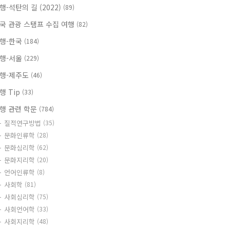
행-석탄의 길 (2022)
(89)
국 관광 스탬프 수집 여행
(82)
행-한국
(184)
행-서울
(229)
행-제주도
(46)
행 Tip
(33)
행 관련 학문
(784)
질적연구방법
(35)
문화인류학
(28)
문화심리학
(62)
문화지리학
(20)
언어인류학
(8)
사회학
(81)
사회심리학
(75)
사회언어학
(33)
사회지리학
(48)