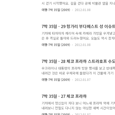
기 때문에 후배에게 문을 잠가놓고 있으라고 했어요. 
시 걷기 시작했어요. 길을 걷다 공예 박물관 앞을 지
유명한 졸나이에서 만든 타일로 장식되어 있었어요. 
여행-7박 35일 (2009)
2012.01.08
주변 건물들과 안 어울리는 것 같았어요. 사진에서 
게 보이는 이유는 찍는 사람이 실력이 없어서...사진이
아니라 제 능력을 탓해야죠. 식당을 찾아 돌아다니는데
7박 35일 - 29 헝가리 부다페스트 성 이
올랐어요. 중앙시장에 가서 밥을 먹자! 무엇을 먹을지
어요. 오늘 식사는 무조건 구야쉬. 전에 왔을 때에는
기차에 타자마자 캐리어 속에 카메라 가방을 우겨넣고
를 먹었어요. 그러니 이번에는 진짜 시장에서 파는 구
은 후 객실로 돌아와 드러누웠어요. 오늘도 역시 잠자
리 이렇게 ..
날. 체코, 슬로바키아, 헝가리는 쉥겐 조약 가입 국가
여행-7박 35일 (2009)
2012.01.08
프라하 올 때에는 얼마나 걸리는지도 잘 모르고 처음
일정을 생각하느라 잠을 잘 못 잤지만 오늘은 정말 푹
실 의자에 누워 잠을 자는데 너무 더웠어요. 그래서 
7박 35일 - 28 체코 프라하 스트라호프 수
벗고 외투 지퍼를 열고 뒤집어서 입었어요. 그래도 아
다는 외투라도 덮고 자는 게 조금 나을 것 같았거든요
우크라이나 대통령의 프라하 방문 행사를 보고 반대
에 떨어질 수도 있고 분실 위험도 있고 해서 외투를 
내려간 것은 바로 우체국에 들렸다가 이 건물에 가기
우니..
호프 수도원. 멀리서 프라하성을 보면 한쪽에는 프라
여행-7박 35일 (2009)
2012.01.07
는 스트라호프 수도원이 보여요. 멀리서 보면 상당히
궁이 아닌가 생각이 들 정도였어요. 일단 무작정 내
상이 있었어요. 사람들에게 우체국이 어디 있냐고 물
7박 35일 - 27 체코 프라하
하게 우체국 위치를 알려 주었어요. 제가 우체국에 가
우표를 사기 위해서였어요. 요즘은 우표를 잘 모으지
기차에서 정신없이 자다 보니 어느새 프라하 역에 기
열심히 모았어요. 무슨 특별한 컬렉션을 만들어 갔다
내려보니 전철도 다니지 않는 야심한 새벽 시간이었어
히 모으는데 목표가 있..
제외하고는 그 어떤 곳도 문을 열지 않았어요. 정말
여행-7박 35일 (2009)
2012.01.07