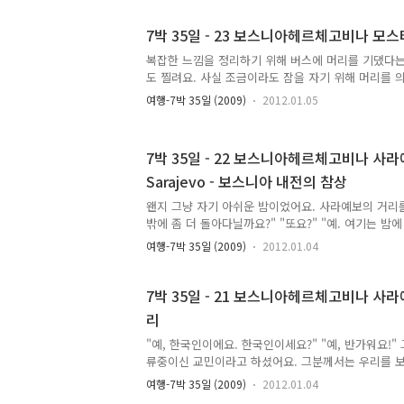
람들이 프라하와 크로아티아가 그렇게 아름답다고 칭
요. 특히 일정 짤 때 크로아티아 일정은 반드시 충분
7박 35일 - 23 보스니아헤르체고비나 모
어요. 크로아티아 일정을 짧게 잡으면 정말 눈부시게
복잡한 느낌을 정리하기 위해 버스에 머리를 기댔다는
급히 떠나야해서 정말 후회한다고 했어요. 크로아티아
도 찔려요. 사실 조금이라도 잠을 자기 위해 머리를 
없었어요. 국경 심사도 별 것 없었어요. 우리가 탄 버
늘부터 다시 야간 이동의 연속이 시작되므로 틈만 있
리트도 매우 아름답기로..
여행-7박 35일 (2009)
2012.01.05
했어요. 버스가 모스타르 버스 터미널에 도착했어요.
요. 자정 즈음에 크로아티아 스플리트행 버스가 한 대 
면 되겠네요." 스플리트행 막차를 타면 굳이 모스타르
7박 35일 - 22 보스니아헤르체고비나 사라
어요. 그래서 스플리트행 버스표를 구입한 후 밖으로 
Sarajevo - 보스니아 내전의 참상
모스타르에서 가장 유명한 것은 바로 다리. 이 다리
것이 첫 번째 목표였어요. 다리를 찾아 걷기 시작하는
왠지 그냥 자기 아쉬운 밤이었어요. 사라예보의 거리를
어요. 뭔지..
밖에 좀 더 돌아다닐까요?" "또요?" "예. 여기는 
것 같은데요?" 후배는 피곤해했지만 저를 따라 나왔어요
여행-7박 35일 (2009)
2012.01.04
이라고 해도 크게 탈리지는 않은 이때, 하늘에서 눈이 
월의 크리스마스네요. "올해는 선물 뭘 사지?" "이거는
잖아." "하긴...요즘 물가 왜 이렇게 비싼지 몰라."
7박 35일 - 21 보스니아헤르체고비나 사라
식 선물을 고르면서 가격 때문에 고민하고 있는 장면
리
않은 모습. 그러나 지금은 3월말. 그래요. 여기는 사라
눈이 정말 펑펑 내리고 있었어요. 여기에서 그렇게 처
"예, 한국인이에요. 한국인이세요?" "예, 반가워요!
류중이신 교민이라고 하셨어요. 그분께서는 우리를 
"여기 언제 도착하셨어요?" "오늘이요." "그러면 여
여행-7박 35일 (2009)
2012.01.04
가요?" "지금 바로 크로아티아로 떠나려구요." "지금 