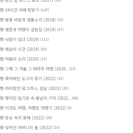
행-등잔 밑 모스크 로드 (2017)
행-24시간 카페 탐방기
(147)
행-벚꽃 바람과 염불소리 (2018)
(10)
행-생존과 여행의 갈림길 (2019)
(37)
행-사람이 있다 (2019)
(111)
행-예습의 시간 (2019)
(50)
행-어둠의 소리 (2020)
(15)
행-그해 그 겨울 그 테마주 여행 (2020..
(15)
행-죽어버린 도시의 광기 (2021)
(31)
행-까치밥만 덩그러니, 설날 (2021)
(35)
행-찢어진 일기장 속 봄날의 기억 (2021..
(88)
행-이것도 여행, 어쨌든 여행기 (2022)
(9)
행-망상 속의 동해 (2022)
(20)
행-잊혀진 어머니의 돌 (2022)
(25)