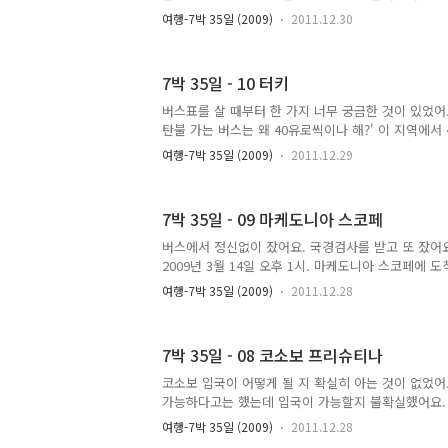
기에는 ..
하기 시작했어요. 중국인과 엮이는 것은 무조건 최악
여행-7박 35일 (2009)
2011.12.30
특히 안 엮이는 것이 정신 건강을 포함해 모든 면에서
서 중국인은 최악이에요. 과장 하나 안 보태고 거의
요. 문제는 얘네들이 동양인은 무조건 '일본인' 아니
7박 35일 - 10 터키
일본인은 부자이고 중국인은 불법체류자라고 아주 
어요. 단적으로, 러시아 스킨헤드들의 주요 공격 대
버스표를 살 때부터 한 가지 너무 궁금한 것이 있었어
얘네들이 동양인을 구분하는 능력이 너무 떨어져서 
탄불 가는 버스는 왜 40유로씩이나 해?' 이 지역에서
해요. 아제르바이잔..
에요. 마케도니아에서 왜 그런지는 모르겠지만 물가
여행-7박 35일 (2009)
2011.12.29
요. 1유로가 63디나르인 것을 감안하면 그다지 물가가
쇠고리만 해도 그랬어요. 80디나르에 구입했는데 왠지
한 기분이었어요. 이렇게 그냥 기분 때문인지 실제와
7박 35일 - 09 마케도니아 스코페
지는 것은 둘째 치고 버스비가 40유로라는 것은 이해할
스비를 비교했을 때 절대 40유로까지 나올 리는 없었
버스에서 정신없이 잤어요. 국경검사를 받고 또 잤어요.
키어를 안다고 했어요. 터키인과 터키어로 이야기하는
2009년 3월 14일 오후 1시. 마케도니아 스코페에 
래서..
냥 그랬어요. 특별한 인상을 주는 것이 전혀 없었어요.
여행-7박 35일 (2009)
2011.12.28
로가 63디나르였어요. 버스표를 구입하고 짐을 사무실
를 보자 달려드는 택시기사들. 사방팔방에서 우루루 
놔줄 생각을 하지 않았어요. "20유로, 시내 전부 구경
7박 35일 - 08 코소보 프리슈티나
이 전혀 없었기 때문에 이게 괜찮은 것인지 아닌지 판
20유로는 좀 너무 심했다 싶어서 그냥 무시하고 가려
코소보 입국이 어떻게 될 지 확실히 아는 것이 없었어
리 가!" 이렇게 말하는 것 같았어요. 한 할아버지께서
가능하다고는 했는데 입국이 가능할지 불확실했어요.
기를 갔다 온 사람들이 많지 않고 무슨 카드를 작성해
여행-7박 35일 (2009)
2011.12.28
"안 되면 알바니아로 돌아가면 되죠." 심각하게 걱정