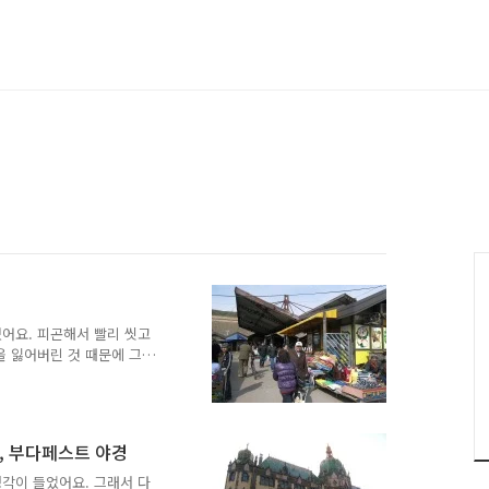
어요. 피곤해서 빨리 씻고
을 잃어버린 것 때문에 그저
요." "오빠는요?" "저는
 후배가 먼저 세면도구를 들
후, 세수하고 양치를 한 후
고 세수하고 발 씻고 양말을
장, 부다페스트 야경
새로 객실 안을 오염시킬 수
 기차가 별로 안전하지 않았
각이 들었어요. 그래서 다