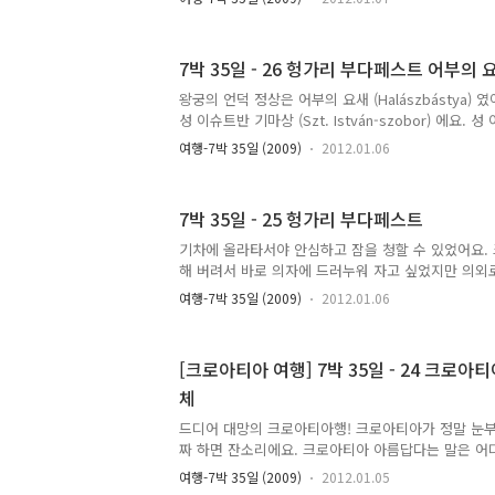
약간 환전해 오기를 잘 했다고 생각했어요. 안 그랬
가 문을 열 때까지 기다려야 했을 거에요. 일단 짐을
했는데 동전이 없었어요. 그래서 일부러 샌드위치를 
7박 35일 - 26 헝가리 부다페스트 어부의 
인락커에 짐을 집어넣었어요. "이제 어디 갈 거에요?"
에 가서 버스 알아봐야죠." 분명 가이드북에는 부다
왕궁의 언덕 정상은 어부의 요새 (Halászbástya)
버스가 있다고 했어요. 그러나 부다페스트에서는 프
성 이슈트반 기마상 (Szt. István-szobor) 에요
수 없었어요. 하..
교를 도입해 기독교 국가로서 헝가리 왕국을 건립한 
여행-7박 35일 (2009)
2012.01.06
서 본 부다페스트에요. 먼저 그 유명한 세체니 다리 (
스트의 국회의사당. 이건 너무 유명한 거라서 넓게도
반대쪽에는 이슈트반 성당이 보였어요. 어부의 요새 
7박 35일 - 25 헝가리 부다페스트
어부의 요새 너머로 보이는 성 이슈트반 기마상. 벽에
잡고 있었어요. 하지만 자세히 보면 양 옆 조각은 짝
기차에 올라타서야 안심하고 잠을 청할 수 있었어요.
언덕에서 다뉴브강을 향해 내려갔어요. 내려오는 길에
해 버려서 바로 의자에 드러누워 자고 싶었지만 의외
서 누울 수는 없었어요. 이 기차는 자그레브에서 출
여행-7박 35일 (2009)
2012.01.06
도시를 거쳐 자그레브를 지나가는 기차였어요. 기차가
역, Keleti pu.)에 도착했어요. 도착하자마자 역에
람들에게 물어가며 환전소를 찾아갔어요. 환전소는 
[크로아티아 여행] 7박 35일 - 24 크로
넌 후, 오른쪽으로 쭉 가다보면 하나 있어요. 여기 
체
보다 좋아요. 환전을 하는데 체코 돈도 환전해 준다고
살 수 있어요?" "예." 그래서 체코돈도 조금 구입했
드디어 대망의 크로아티아행! 크로아티아가 정말 눈
못하고 ..
짜 하면 잔소리에요. 크로아티아 아름답다는 말은 어디
문에 구질구질하게 설명하지 않을께요. 저 역시 이 
여행-7박 35일 (2009)
2012.01.05
가장 기대하고 있었어요. 발칸 반도와 헝가리, 체코 