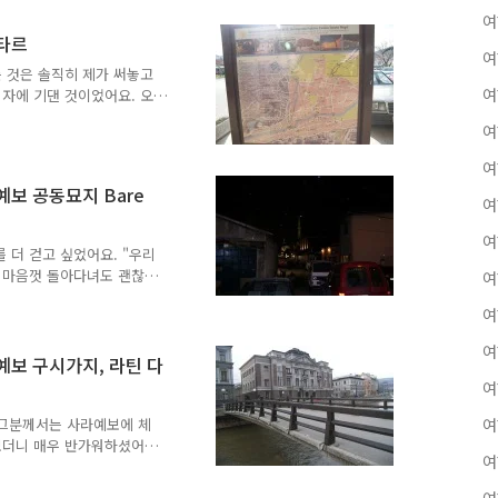
찬하며 꼭 가보라고 했어
여
하고 넉넉하게 잡으라고 했
스타르
여
 아름다운 광경을 뒤로 하고
 것은 솔직히 제가 써놓고
 입국할 때까지 정말 별 일
여
의자에 기댄 것이었어요. 오
스는 스플리트행 버스. 스플
으면 부지런히 자고 씻어야
여
 일단 버스 시각을 확인했어
있었어요. "이거 타고 가
여
에서 1박을 할 필요가 없었
예보 공동묘지 Bare
나왔어요. 모스타르 지도.
여
가 있는 구시가지를 찾아가는
여
데 알 수 없는 건물이 나왔
 더 걷고 싶었어요. "우리
밤에 마음껏 돌아다녀도 괜찮을
여
. 눈 내리는 3월. 3월 말
여
내리고 있었어요. 완전 3
 어때?" "이건 너무 비싸
여
 크리스마스를 앞둔 부부가 자
예보 구시가지, 라틴 다
이라고 해도 전혀 이상하지
여
예보. 동화 속 도시에요.
절하고 잔..
" 그분께서는 사라예보에 체
여
보더니 매우 반가워하셨어요.
여
기서 얼마나 머물다 가실 건
바로요?" "예." 당연하죠.