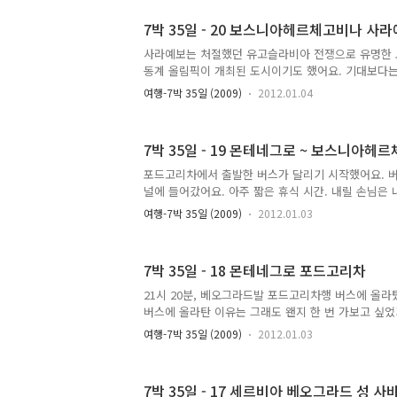
이런 으스스한 동네는 살다살다 처음이었어요. 당장
이상하지 않을 것 같은 동네에 더 머무르고 싶은 생각
7박 35일 - 20 보스니아헤르체고비나 사
시멘트로 땜질이라도 해 놓았으면 그래도 좀 나았을텐
사라예보는 처절했던 유고슬라비아 전쟁으로 유명한 도
손가락을 구멍에 집어넣으면 탄두가 빠져나올 것 같았
동계 올림픽이 개최된 도시이기도 했어요. 기대보다
적 있으세요?" "아니요." "그럼 왜 오늘 도착하자마자 
요. 일단 버스 터미널로 돌아갔어요. 이제 구 유고 연
여행-7박 35일 (2009)
2012.01.04
로베니아만 남았어요. 그런데 슬로베니아는 유로를 쓰
었어요. 이제 다음 목적지는 크로아티아. 사람들이 
의 절경을 보러 크로아티아에 가는 일만 남았어요. "
7박 35일 - 19 몬테네그로 ~ 보스니아헤
"예?" 다행히 영어가 통해서 설명을 이해할 수 있었어요
금 있는 곳은 동사라예보 버스 터미널. 여기에서는 
포드고리차에서 출발한 버스가 달리기 시작했어요. 버
비아, 몬테네그로로 가는 버스가 출발해요. 크로아티
널에 들어갔어요. 아주 짧은 휴식 시간. 내릴 손님은 
있는 다른 버..
버스에 탔던 승객들은 내려서 먹을 것도 사오고 담배도
여행-7박 35일 (2009)
2012.01.03
휴식 시간이 끝났어요. 버스 기사가 버스에 올라타자
어요. 버스는 산길로 들어갔어요. "헉! 이거 완전 무
은 진짜 공포스러웠어요. 꼬불꼬불한 산길을 매우 빠
7박 35일 - 18 몬테네그로 포드고리차
스 옆 1m 밖은 바로 낭떠러지. 가드레일도 설치되어 
것만으로도 충격과 공포. 더 놀라운 것은 앞에서 차
21시 20분, 베오그라드발 포드고리차행 버스에 올라
옆으로 비키고 했다는 것이었어요. 후진도 충격적이었
버스에 올라탄 이유는 그래도 왠지 한 번 가보고 싶었
때에는..
그로 들어갈 때에도 별 일 없겠지?' 예전에는 세르
여행-7박 35일 (2009)
2012.01.03
세르비아와 몬테네그로는 전혀 다른 나라. 그래서 
갈 때에는 반드시 국경심사를 받아야 해요. 몬테네
무비자 입국을 허용해 주었는지는 잘 몰랐지만 비자를
7박 35일 - 17 세르비아 베오그라드 성 사바 
지 않았어요. 만약 몬테네그로 입국시 비자가 필요하