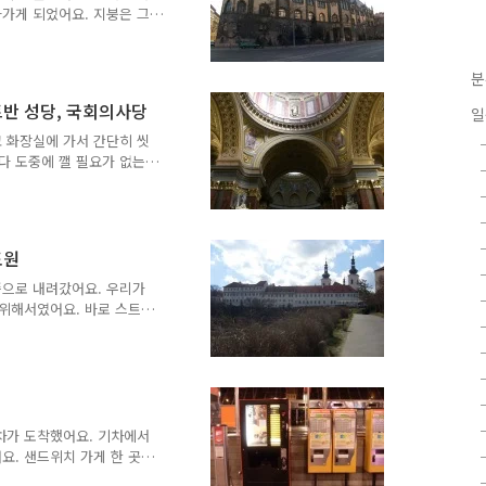
후배는 알겠다고 했어요...
나가게 되었어요. 지붕은 그
이건 너무 화려해서 오히려
화려하다기 보다는 지저분하
 안 나오면 기계 탓 할 게
분
 한 가지 좋은 생각이 떠
슈트반 성당, 국회의사당
일
 메뉴는 이미 정해져 있었
 제대로 된 식당에서 구야쉬
 화장실에 가서 간단히 씻
야쉬를 먹기로 했어요. "우
다 도중에 깰 필요가 없는
라서 국경 심사가 없어요.
 가는 도시인데다 다음 여행
 자도 되는 날이었어요. 객
외투 위에 입고 있던 점퍼를
도원
무 것도 안 덮고 자는 것보
. 그냥 외투를 덮으면 바닥
쪽으로 내려갔어요. 우리가
거꾸로 입었어요. 이렇게 누
 위해서였어요. 바로 스트라
하성이 보이고 다른 한쪽에
 아름답게 생긴 건물이라 왕
려가자 브라헤와 케플러의 동
어보았어요. 사람들은 친절
려고 한 이유는 바로 체코
 않지만 한때는 우표를 정말
차가 도착했어요. 기차에서
기 보다는 아무 우표나 열심
요. 샌드위치 가게 한 곳을
 전날 부다페스트에서 돈을