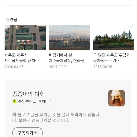
관련글
제주도 제주시
비행기에서 본
그 많던 제주도 무덤과
제주국제공항 근처
제주국제공항, 한라산
동자석은 누가
24시간 찜질방 -
가져갔을까
2020.04.25
2017.03.01
2015.06.26
도두해수파크 사우나
좀좀이의 여행
맛집
분야 크리에이터
제 블로그 글을 퍼가는 것을 절대 허락하지 않습니
다. 불펌시 엄중대처할 것입니다.
구독하기