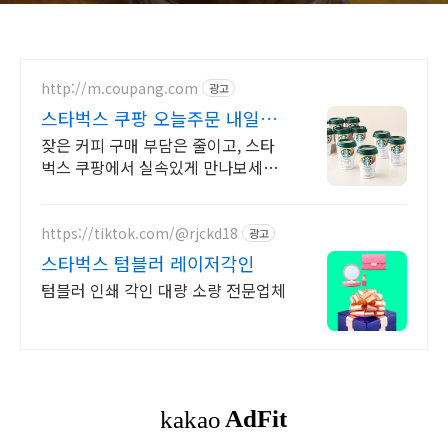
http://m.coupang.com
광고
스타벅스 쿠팡 오늘주문 내일도
착 로켓배송
잦은 커피 구매 부담은 줄이고, 스타
벅스 쿠팡에서 실속있게 만나보세요!
내 입맛에 딱 맞는 커피를 찾으시나
요? 쿠팡에서 다채로운 맛을 경험해
보세요!
https://tiktok.com/@rjckd18
광고
스타벅스 텀블러 레이저각인
텀블러 인쇄 각인 대량 소량 전문업체