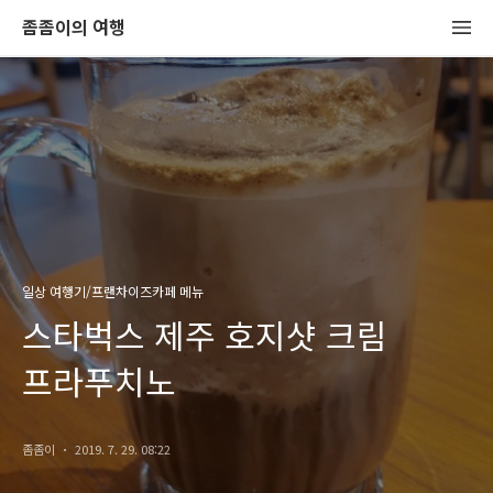
좀좀이의 여행
일상 여행기/프랜차이즈카페 메뉴
스타벅스 제주 호지샷 크림
프라푸치노
좀좀이
2019. 7. 29. 08:22