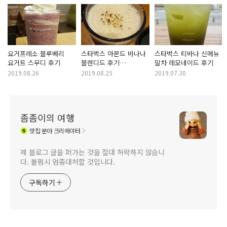
요거프레소 블루베리
스타벅스 아몬드 바나나
스타벅스 티바나 신메뉴
요거트 스무디 후기
블렌디드 후기
말차 레모네이드 후기
Starbucks Almond
2019.08.26
2019.08.25
2019.07.30
Banana Blended
좀좀이의 여행
맛집
분야 크리에이터
제 블로그 글을 퍼가는 것을 절대 허락하지 않습니
다. 불펌시 엄중대처할 것입니다.
구독하기