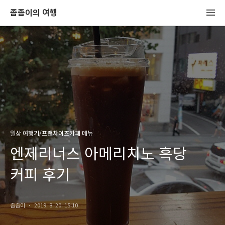
좀좀이의 여행
일상 여행기/프랜차이즈카페 메뉴
엔제리너스 아메리치노 흑당
커피 후기
좀좀이
2019. 8. 20. 15:10