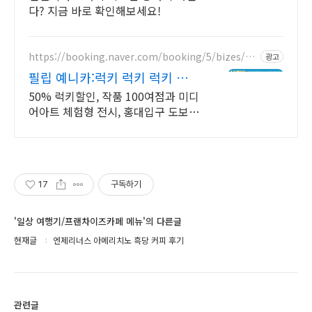
다? 지금 바로 확인해보세요!
https://booking.naver.com/booking/5/bizes/16
광고
60772
필립 예니카:럭키 럭키 럭키 럭
키함을 수집하는 전시
50% 럭키할인, 작품 100여점과 미디
어아트 체험형 전시, 홍대입구 도보 5
분
17
구독하기
'일상 여행기/프랜차이즈카페 메뉴'의 다른글
현재글
엔제리너스 아메리치노 흑당 커피 후기
관련글