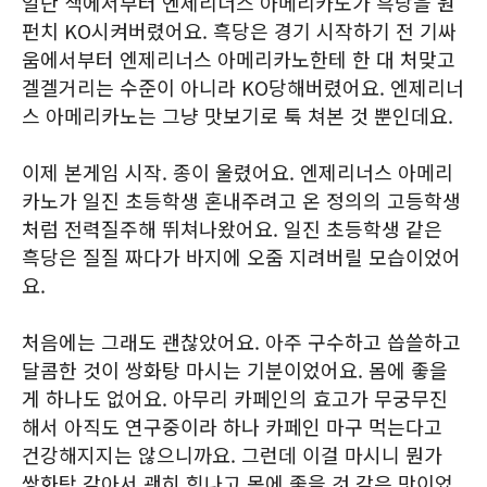
일단 색에서부터 엔제리너스 아메리카노가 흑당을 원
펀치 KO시켜버렸어요. 흑당은 경기 시작하기 전 기싸
움에서부터 엔제리너스 아메리카노한테 한 대 처맞고
겔겔거리는 수준이 아니라 KO당해버렸어요. 엔제리너
스 아메리카노는 그냥 맛보기로 툭 쳐본 것 뿐인데요.
이제 본게임 시작. 종이 울렸어요. 엔제리너스 아메리
카노가 일진 초등학생 혼내주려고 온 정의의 고등학생
처럼 전력질주해 뛰쳐나왔어요. 일진 초등학생 같은
흑당은 질질 짜다가 바지에 오줌 지려버릴 모습이었어
요.
처음에는 그래도 괜찮았어요. 아주 구수하고 씁쓸하고
달콤한 것이 쌍화탕 마시는 기분이었어요. 몸에 좋을
게 하나도 없어요. 아무리 카페인의 효고가 무궁무진
해서 아직도 연구중이라 하나 카페인 마구 먹는다고
건강해지지는 않으니까요. 그런데 이걸 마시니 뭔가
쌍화탕 같아서 괜히 힘나고 몸에 좋을 것 같은 맛이었