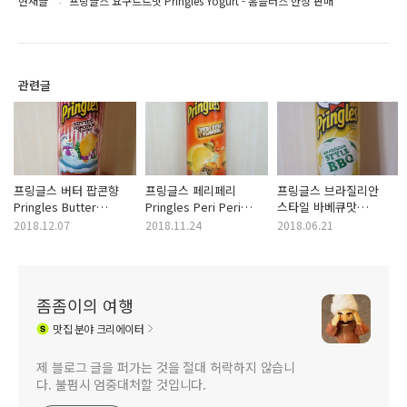
현재글
프링글스 요구르트맛 Pringles Yogurt - 홈플러스 한정 판매
관련글
프링글스 버터 팝콘향
프링글스 페리페리
프링글스 브라질리안
Pringles Butter
Pringles Peri Peri
스타일 바베큐맛
Popcorn Flavour
Flavour
Pringles Brazilian
2018.12.07
2018.11.24
2018.06.21
Style BBQ
좀좀이의 여행
맛집
분야 크리에이터
제 블로그 글을 퍼가는 것을 절대 허락하지 않습니
다. 불펌시 엄중대처할 것입니다.