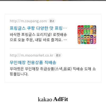
http://m.coupang.com
광고
프링글스 쿠팡 다양한 맛 프링글
스
바삭한 프링글스 오리지널! 로켓배송
으로 오늘 주문, 내일 바로 즐겨요. 짭
짤 고소한 스낵! 영화, 맥주와 함께 즐
기는 온 가족 간식으로 딱!
http://m.moomarket.co.kr
광고
무인매장 전용상품 직배송
무마켓은 무인매장 취급상품(스낵,음료) 직배송 도매 쇼
핑몰입니다.