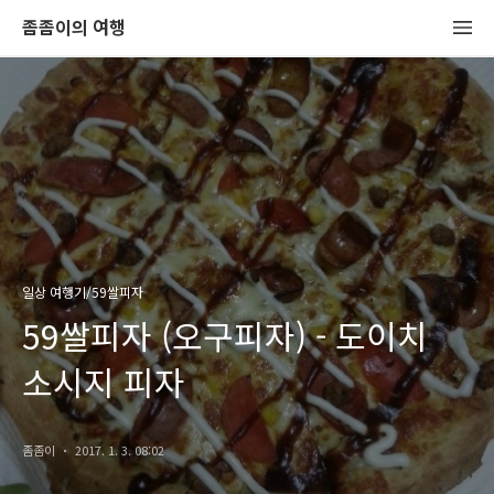
좀좀이의 여행
일상 여행기/59쌀피자
59쌀피자 (오구피자) - 도이치
소시지 피자
좀좀이
2017. 1. 3. 08:02