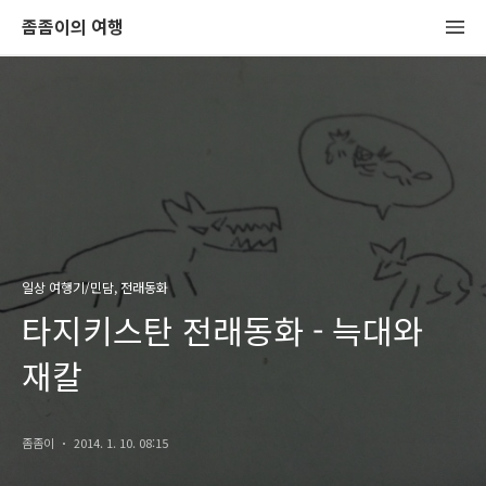
좀좀이의 여행
일상 여행기/민담, 전래동화
타지키스탄 전래동화 - 늑대와
재칼
좀좀이
2014. 1. 10. 08:15