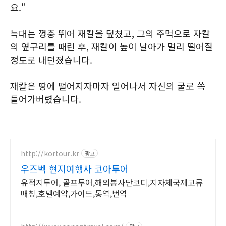
요."
늑대는 껑충 뛰어 재칼을 덮쳤고, 그의 주먹으로 자칼
의 옆구리를 때린 후, 재칼이 높이 날아가 멀리 떨어질
정도로 내던졌습니다.
재칼은 땅에 떨어지자마자 일어나서 자신의 굴로 쏙
들어가버렸습니다.
http://kortour.kr
광고
우즈벡 현지여행사 코아투어
유적지투어, 골프투어,해외봉사단코디,지자체국제교류
매칭,호텔예약,가이드,통역,번역