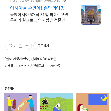
http://www.sonantravel.com/
광고
아시아를 손안에! 손안의여행
중앙아시아 5개국 31일 파미르고원
투어와 실크로드 역사탐방 전문인솔
자 동행 세계의 지붕! 파미르고원 오
프로드 여행모집
7
구독하기
'일상 여행기/민담, 전래동화'의 다른글
현재글
타지키스탄 전래동화 - 늑대와 재칼
관련글