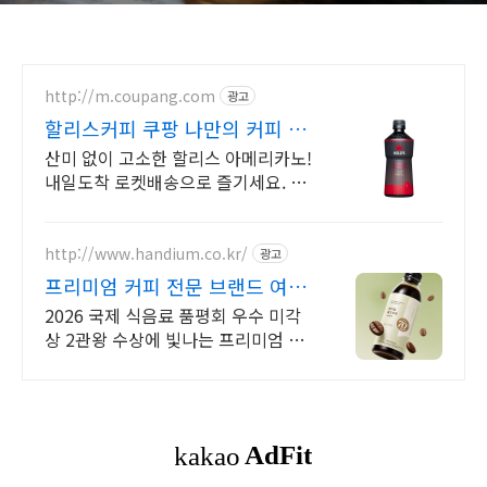
http://m.coupang.com
광고
할리스커피 쿠팡 나만의 커피 타
임
산미 없이 고소한 할리스 아메리카노!
내일도착 로켓배송으로 즐기세요. 바
쁜 당신을 위한 한 잔! 활력 충전 할리
스 커피를 만나보세요.
http://www.handium.co.kr/
광고
프리미엄 커피 전문 브랜드 여름
대축제
2026 국제 식음료 품평회 우수 미각
상 2관왕 수상에 빛나는 프리미엄 원
액 UP TO 15%