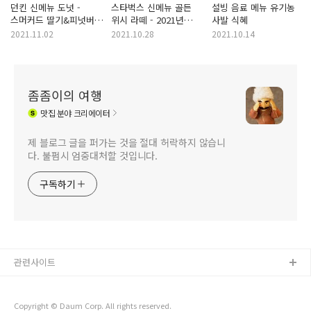
던킨 신메뉴 도넛 -
스타벅스 신메뉴 골든
설빙 음료 메뉴 유기농
스머커드 딸기&피넛버터
위시 라떼 - 2021년
사발 식혜
(2021년 11월 이달의
윈터 e-프리퀀시 이벤트
2021.11.02
2021.10.28
2021.10.14
도넛 DOM)
음료
좀좀이의 여행
맛집
분야 크리에이터
제 블로그 글을 퍼가는 것을 절대 허락하지 않습니
다. 불펌시 엄중대처할 것입니다.
구독하기
관련사이트
Copyright © Daum Corp. All rights reserved.