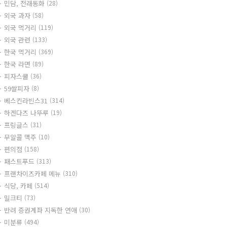
민담, 전래동화
(28)
외국 과자
(58)
외국 먹거리
(119)
외국 관련
(133)
한국 먹거리
(369)
한국 라면
(89)
피자스쿨
(36)
59쌀피자
(8)
베스킨라빈스31
(314)
하겐다즈 나뚜루
(19)
프링글스
(31)
무알콜 맥주
(10)
편의점
(158)
패스트푸드
(313)
프랜차이즈카페 메뉴
(310)
식당, 카페
(514)
밀크티
(73)
반려 증권계좌 지독한 연애
(30)
미분류
(494)