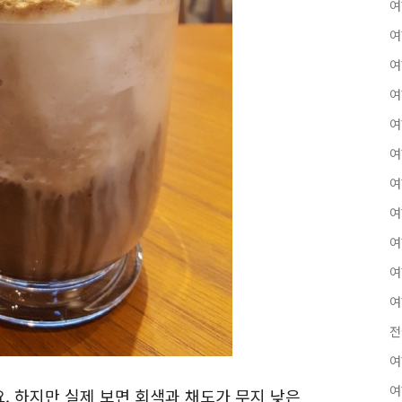
여
여
여
여
여
여
여
여
여
여
여
전
여
여
. 하지만 실제 보면 회색과 채도가 무지 낮은