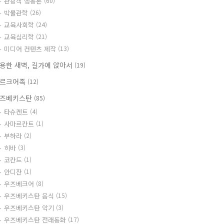
관광객 행동론
(60)
박물관학
(26)
교육사회학
(24)
교육심리학
(21)
미디어 컨텐츠 제작
(13)
용한 새벽, 길가에 앉아서
(19)
르크어족
(12)
즈베키스탄
(85)
타슈켄트
(4)
사마르칸트
(1)
부하라
(2)
히바
(3)
코칸드
(1)
안디잔
(1)
우즈베크어
(8)
우즈베키스탄 음식
(15)
우즈베키스탄 악기
(3)
우즈베키스탄 전래동화
(17)