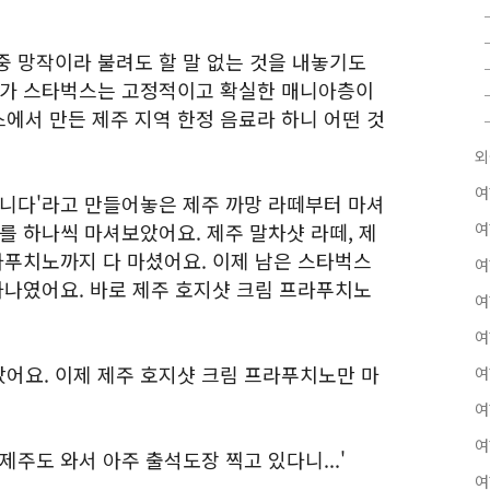
중 망작이라 불려도 할 말 없는 것을 내놓기도
다가 스타벅스는 고정적이고 확실한 매니아층이
에서 만든 제주 지역 한정 음료라 하니 어떤 것
외
여
입니다'라고 만들어놓은 제주 까망 라떼부터 마셔
를 하나씩 마셔보았어요. 제주 말차샷 라떼, 제
여
라푸치노까지 다 마셨어요. 이제 남은 스타벅스
여
하나였어요. 바로 제주 호지샷 크림 프라푸치노
여
여
어요. 이제 제주 호지샷 크림 프라푸치노만 마
여
여
여
제주도 와서 아주 출석도장 찍고 있다니...'
여