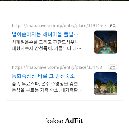
https://map.naver.com/p/entry/place/11914527
광고
06
별이쏟아지는 해녀마을 풀빌라
르세라핌도 다녀간 감성풀빌라
사계절온수풀 그리고 핀란드사우나
대형자쿠지 감성독채. 커플부터 대가
족까지 힐링숙소 여행피로 녹이는 온
수풀과 스파, 불멍.제주해녀마을 돌담
길 속에서느끼는 온전한휴식
https://map.naver.com/p/entry/place/15470358
광고
79
동화속상상 바로 그 감성숙소 제
주서쪽 오설록근처 완벽독채
숲속 무료스파, 온수 수영장을 갖춘
동심을 부르는 가족 숙소, 대가족환
영, 바베큐 아이들과 어른 모두 좋아
하는 따뜻한 수영장과 스파, 아기용품
풀 세트 제공, 청결