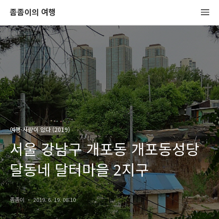
좀좀이의 여행
여행-사람이 있다 (2019)
서울 강남구 개포동 개포동성당
달동네 달터마을 2지구
좀좀이
2019. 6. 19. 08:10