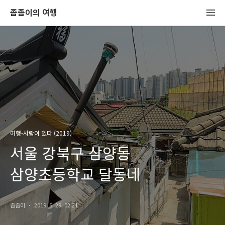
좀좀이의 여행
여행-사람이 있다 (2019)
서울 강북구 삼양동
삼양초등학교 달동네
좀좀이
2019. 5. 29. 02:21