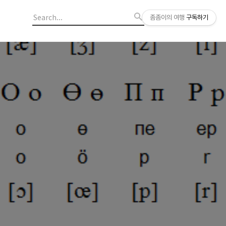
좀좀이의 여행
구독하기