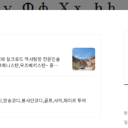
어와 실크로드 역사탐방 전문인솔
크메니스탄,우즈베키스탄~ 중앙
,방송코디,봉사단코디,골프,사막,파미르 투어
분
일