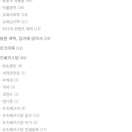
관광객 행동론
(60)
박물관학
(26)
교육사회학
(24)
교육심리학
(21)
미디어 컨텐츠 제작
(13)
용한 새벽, 길가에 앉아서
(19)
르크어족
(12)
즈베키스탄
(85)
타슈켄트
(4)
사마르칸트
(1)
부하라
(2)
히바
(3)
코칸드
(1)
안디잔
(1)
우즈베크어
(8)
우즈베키스탄 음식
(15)
우즈베키스탄 악기
(3)
우즈베키스탄 전래동화
(17)