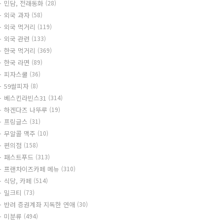
민담, 전래동화
(28)
외국 과자
(58)
외국 먹거리
(119)
외국 관련
(133)
한국 먹거리
(369)
한국 라면
(89)
피자스쿨
(36)
59쌀피자
(8)
베스킨라빈스31
(314)
하겐다즈 나뚜루
(19)
프링글스
(31)
무알콜 맥주
(10)
편의점
(158)
패스트푸드
(313)
프랜차이즈카페 메뉴
(310)
식당, 카페
(514)
밀크티
(73)
반려 증권계좌 지독한 연애
(30)
미분류
(494)