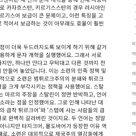
째로 카자흐스탄, 키르기스스탄의 경우 러시아인
르기스어 보급이 큰 문제이고, 이런 특징을 고
 적어서 보급하는 것이 아무래도 효율이 훨씬
외
이점이 더욱 두드러지도록 보이게 하기 위해 같거
여
사용하게 문자 개혁을 실행했어요. 그래서 서로
지만, 하나만 안다고 무턱대고 다른 것까지 전
여
게 만들어 놓았답니다. 이는 소련의 민족 정책 및
여
내적으로 소련은 범튀르크주의의 분쇄와 튀르크
여
을 크게 부각시키는 정책을 사용했어요. 스탈
는 마르의 주장을 스탈린이 정면 반박하고, 언어
여
소라는 점을 인정했어요. 그로 인해 나타난 대
여
의 큽착 튀르크어'와 '스텝에 사는 사람들의 큽
여
로 완벽히 갈라버린 것이지요. 두 언어는 정말
여
 아니지만 타지크어, 몰도바어가 등장한 이유 역
번째로, 소련은 대외적으로 제국주의 열강들에게
여