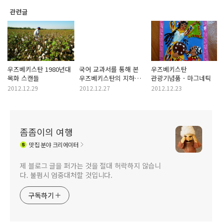
관련글
우즈베키스탄 1980년대
국어 교과서를 통해 본
우즈베키스탄
목화 스캔들
우즈베키스탄의 지하철
관광기념품 - 마그네틱
자부심
2012.12.29
2012.12.27
2012.12.23
좀좀이의 여행
맛집
분야 크리에이터
제 블로그 글을 퍼가는 것을 절대 허락하지 않습니
다. 불펌시 엄중대처할 것입니다.
구독하기