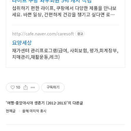
라이프 쿠팡 와우회원 5% 캐시 적립
섭취하기 편한 라이프, 쿠팡에서 다양한 제품을 만나보
세요. 바쁜 일상, 간편하게 건강을 챙기고 싶다면 로켓배
송으로 받아보세요.
http://cafe.naver.com/caresoft
광고
요양세상
재가센터 관리프로그램(급여, 사회보험, 평가,회계장부,
치매관리,재활운동,레크)
10
구독하기
'여행-중앙아시아 생존기 (2012-2013)'의 다른글
현재글
올해 마지막 홍시