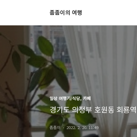
좀좀이의 여행
일상 여행기/식당, 카페
경기도 의정부 호원동 회룡
좀좀이
2022. 2. 20. 11:49