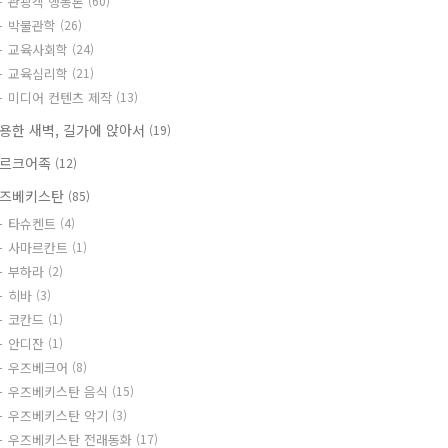
관광객 행동론
(60)
박물관학
(26)
교육사회학
(24)
교육심리학
(21)
미디어 컨텐츠 제작
(13)
용한 새벽, 길가에 앉아서
(19)
르크어족
(12)
즈베키스탄
(85)
타슈켄트
(4)
사마르칸트
(1)
부하라
(2)
히바
(3)
코칸드
(1)
안디잔
(1)
우즈베크어
(8)
우즈베키스탄 음식
(15)
우즈베키스탄 악기
(3)
우즈베키스탄 전래동화
(17)