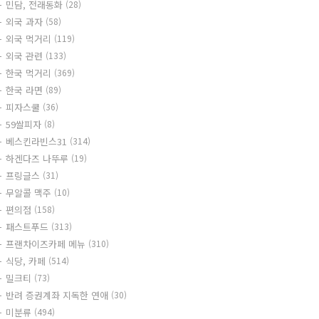
민담, 전래동화
(28)
외국 과자
(58)
외국 먹거리
(119)
외국 관련
(133)
한국 먹거리
(369)
한국 라면
(89)
피자스쿨
(36)
59쌀피자
(8)
베스킨라빈스31
(314)
하겐다즈 나뚜루
(19)
프링글스
(31)
무알콜 맥주
(10)
편의점
(158)
패스트푸드
(313)
프랜차이즈카페 메뉴
(310)
식당, 카페
(514)
밀크티
(73)
반려 증권계좌 지독한 연애
(30)
미분류
(494)