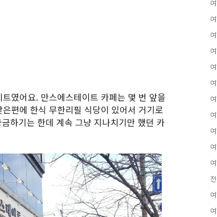
여
여
여
여
여
여
트였어요. 만스에스테이트 카페는 몇 번 앞을
여
맞은편에 한식 무한리필 식당이 있어서 거기로
여
궁금하기는 한데 계속 그냥 지나치기만 했던 카
여
여
여
전
여
여