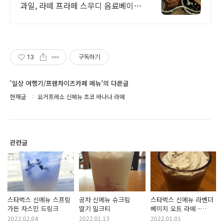
과일, 라떼 프라페 스무디 음료베이스
전문
13
구독하기
'일상 여행기/프랜차이즈카페 메뉴'의 다른글
현재글
요거프레소 신메뉴 초코 바나나 라떼
관련글
스타벅스 신메뉴 스프링
공차 신메뉴 슈크림
스타벅스 신메뉴 라벤더
가든 자스민 드링크
딸기 밀크티
베이지 오트 라떼 -
2022년 뉴이어 프로모션
2022.02.04
2022.01.13
2022.01.01