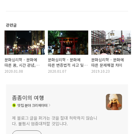
관련글
문화심리학 - 문화에
문화심리학 - 문화에
문화심리학 - 문화에
따른 꿈, 시간 관념,
따른 변증법적 사고 및
따른 문제해결 차이
통증 지각의 차이
사후가정적 사고 차이
2020.01.08
2020.01.07
2019.10.23
좀좀이의 여행
맛집
분야 크리에이터
제 블로그 글을 퍼가는 것을 절대 허락하지 않습니
다. 불펌시 엄중대처할 것입니다.