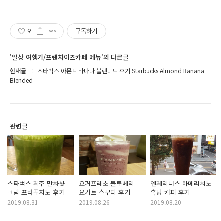
9
구독하기
'일상 여행기/프랜차이즈카페 메뉴'의 다른글
현재글
스타벅스 아몬드 바나나 블렌디드 후기 Starbucks Almond Banana
Blended
관련글
스타벅스 제주 말차샷
요거프레소 블루베리
엔제리너스 아메리치노
크림 프라푸치노 후기
요거트 스무디 후기
흑당 커피 후기
2019.08.31
2019.08.26
2019.08.20