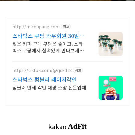
http://m.coupang.com
광고
스타벅스 쿠팡 와우회원 30일
무료반품
잦은 커피 구매 부담은 줄이고, 스타
벅스 쿠팡에서 실속있게 만나보세요!
매일 즐기는 커피, 박스 구매로 더 저
렴하게! 와우회원 캐시적립도 놓치지
마세요.
https://tiktok.com/@rjckd18
광고
스타벅스 텀블러 레이저각인
텀블러 인쇄 각인 대량 소량 전문업체