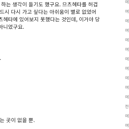
여
 하는 생각이 들기도 했구요. 므츠헤타를 허겁
반드시 다시 가고 싶다는 아쉬움이 별로 없었어
여
츠헤타에 있어보지 못했다는 것인데, 이거야 당
여
아니었구요.
여
여
여
.
여
여
여
여
여
전
여
는 곳이 없을 뿐.
여