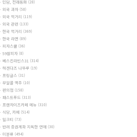
민담, 전래동화
(28)
외국 과자
(58)
외국 먹거리
(119)
외국 관련
(133)
한국 먹거리
(369)
한국 라면
(89)
피자스쿨
(36)
59쌀피자
(8)
베스킨라빈스31
(314)
하겐다즈 나뚜루
(19)
프링글스
(31)
무알콜 맥주
(10)
편의점
(158)
패스트푸드
(313)
프랜차이즈카페 메뉴
(310)
식당, 카페
(514)
밀크티
(73)
반려 증권계좌 지독한 연애
(30)
미분류
(494)