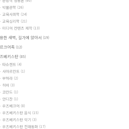
관광객 행동론
(60)
박물관학
(26)
교육사회학
(24)
교육심리학
(21)
미디어 컨텐츠 제작
(13)
용한 새벽, 길가에 앉아서
(19)
르크어족
(12)
즈베키스탄
(85)
타슈켄트
(4)
사마르칸트
(1)
부하라
(2)
히바
(3)
코칸드
(1)
안디잔
(1)
우즈베크어
(8)
우즈베키스탄 음식
(15)
우즈베키스탄 악기
(3)
우즈베키스탄 전래동화
(17)