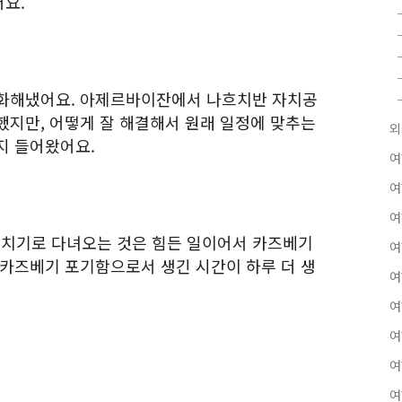
요.
소화해냈어요. 아제르바이잔에서 나흐치반 자치공
했지만, 어떻게 잘 해결해서 원래 일정에 맞추는
외
지 들어왔어요.
여
여
여
치기로 다녀오는 것은 힘든 일이어서 카즈베기
여
 카즈베기 포기함으로서 생긴 시간이 하루 더 생
여
여
여
여
여