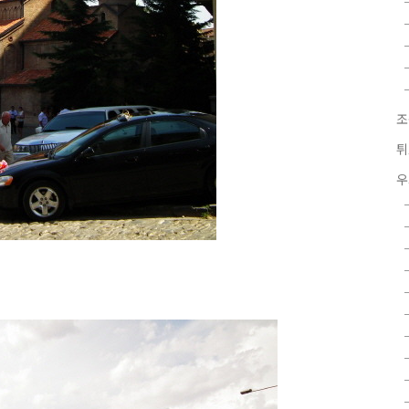
조
튀
우