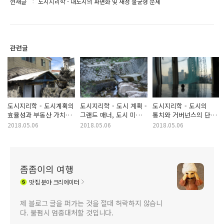
현재글
도시지리학 - 대도시의 파편화 및 재정 불균형 문제
관련글
도시지리학 - 도시계획의
도시지리학 - 도시 계획 -
도시지리학 - 도시의
효율성과 부동산 가치
그랜드 매너, 도시 미화
통치와 거버넌스의 단계,
유지, 환경 보호
운동, 도시 실용주의
도시의 권력
2018.05.06
2018.05.06
2018.05.06
운동
좀좀이의 여행
맛집
분야 크리에이터
제 블로그 글을 퍼가는 것을 절대 허락하지 않습니
다. 불펌시 엄중대처할 것입니다.