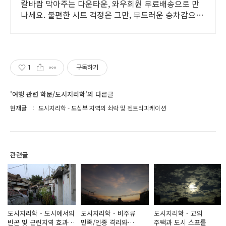
칼바람 막아주는 다운타운, 와우회원 무료배송으로 만
나세요. 불편한 시트 걱정은 그만, 부드러운 승차감으로
라이딩 즐기세요.
1
구독하기
'여행 관련 학문/도시지리학'의 다른글
현재글
도시지리학 - 도심부 지역의 쇠락 및 젠트리피케이션
관련글
도시지리학 - 도시에서의
도시지리학 - 비주류
도시지리학 - 교외
빈곤 및 근린지역 효과
민족/인종 격리와
주택과 도시 스프롤