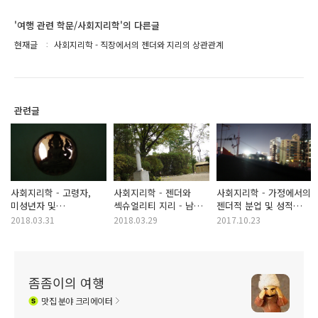
'여행 관련 학문/사회지리학'의 다른글
현재글
사회지리학 - 직장에서의 젠더와 지리의 상관관계
관련글
사회지리학 - 고령자,
사회지리학 - 젠더와
사회지리학 - 가정에서의
미성년자 및
섹슈얼리티 지리 - 남성,
젠더적 분업 및 성적
연령차별주의
여성, 게이, 레즈비언의
정체성
2018.03.31
2018.03.29
2017.10.23
근린과 공동체
좀좀이의 여행
맛집
분야 크리에이터