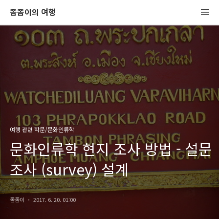
좀좀이의 여행
여행 관련 학문/문화인류학
문화인류학 현지 조사 방법 - 설문
조사 (survey) 설계
좀좀이
2017. 6. 20. 01:00