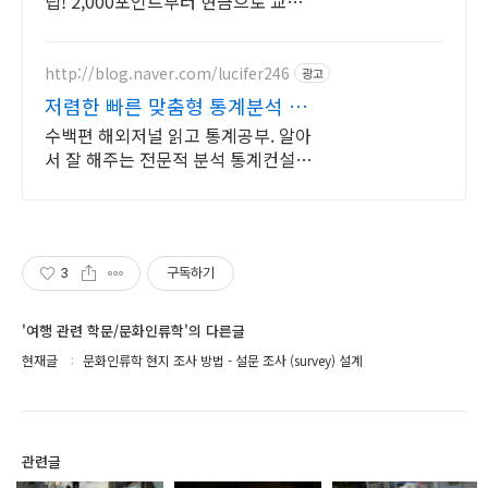
립! 2,000포인트부터 현금으로 교환!
매일 매일 설문을 통해 포인트 쌓는
즐거움을 느낄 수 있습니다!
http://blog.naver.com/lucifer246
광고
저렴한 빠른 맞춤형 통계분석 공
부하는 통계분석 전문가
수백편 해외저널 읽고 통계공부. 알아
서 잘 해주는 전문적 분석 통계컨설팅
지도 논문통계를 가장 잘 아는 사람은
많이 읽어본 사람입니다
3
구독하기
'여행 관련 학문/문화인류학'의 다른글
현재글
문화인류학 현지 조사 방법 - 설문 조사 (survey) 설계
관련글