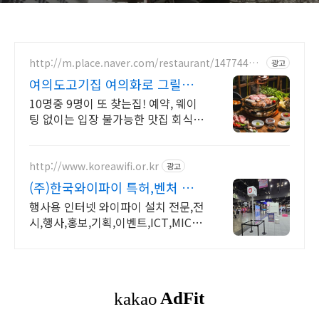
http://m.place.naver.com/restaurant/14774433
광고
14
여의도고기집 여의화로 그릴링
서비스, 대나무숲 힐링
10명중 9명이 또 찾는집! 예약, 웨이
팅 없이는 입장 불가능한 맛집 회식,
단체모임 추천!! 숯불화로구이 전문
점!!
http://www.koreawifi.or.kr
광고
(주)한국와이파이 특허,벤처 빠
른상담 가능
행사용 인터넷 와이파이 설치 전문,전
시,행사,홍보,기획,이벤트,ICT,MICE
어디서나 끊김없이! 와이파이특허 보
유, 다양한 시공경험을 가진 전문성있
는 기업