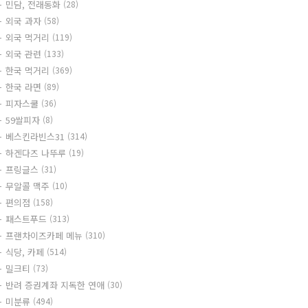
민담, 전래동화
(28)
외국 과자
(58)
외국 먹거리
(119)
외국 관련
(133)
한국 먹거리
(369)
한국 라면
(89)
피자스쿨
(36)
59쌀피자
(8)
베스킨라빈스31
(314)
하겐다즈 나뚜루
(19)
프링글스
(31)
무알콜 맥주
(10)
편의점
(158)
패스트푸드
(313)
프랜차이즈카페 메뉴
(310)
식당, 카페
(514)
밀크티
(73)
반려 증권계좌 지독한 연애
(30)
미분류
(494)