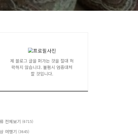
제 블로그 글을 퍼가는 것을 절대 허
락하지 않습니다. 불펌시 엄중대처
할 것입니다.
류 전체보기
(6715)
상 여행기
(3645)