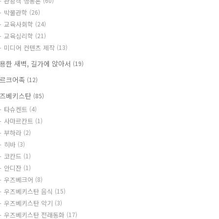
관광객 행동론
(60)
박물관학
(26)
교육사회학
(24)
교육심리학
(21)
미디어 컨텐츠 제작
(13)
용한 새벽, 길가에 앉아서
(19)
르크어족
(12)
즈베키스탄
(85)
타슈켄트
(4)
사마르칸트
(1)
부하라
(2)
히바
(3)
코칸드
(1)
안디잔
(1)
우즈베크어
(8)
우즈베키스탄 음식
(15)
우즈베키스탄 악기
(3)
우즈베키스탄 전래동화
(17)