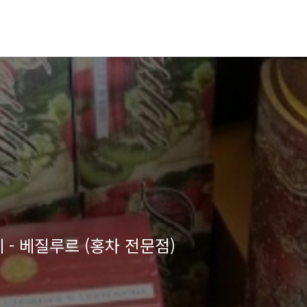
 - 베질루르 (홍차 전문점)