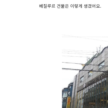
베질루르 건물은 이렇게 생겼어요.