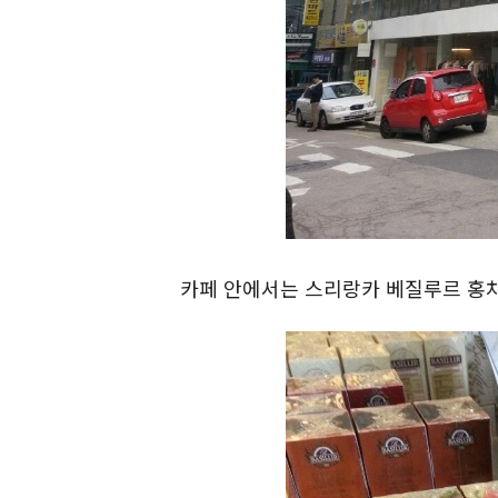
카페 안에서는 스리랑카 베질루르 홍