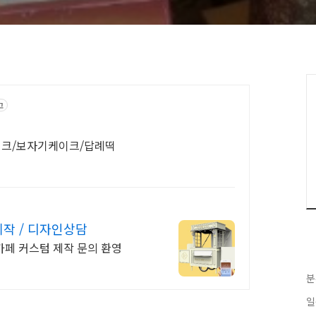
고
이크/보자기케이크/답례떡
작 / 디자인상담
전국 기업 행사, 축제,촬영장, 백확점 티카페 커스텀 제작 문의 환영
분
일