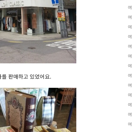
여
여
여
여
여
여
여
차를 판매하고 있었어요.
여
여
여
여
여
여