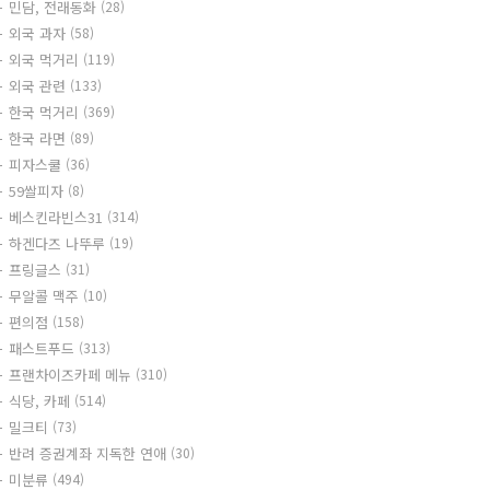
민담, 전래동화
(28)
외국 과자
(58)
외국 먹거리
(119)
외국 관련
(133)
한국 먹거리
(369)
한국 라면
(89)
피자스쿨
(36)
59쌀피자
(8)
베스킨라빈스31
(314)
하겐다즈 나뚜루
(19)
프링글스
(31)
무알콜 맥주
(10)
편의점
(158)
패스트푸드
(313)
프랜차이즈카페 메뉴
(310)
식당, 카페
(514)
밀크티
(73)
반려 증권계좌 지독한 연애
(30)
미분류
(494)