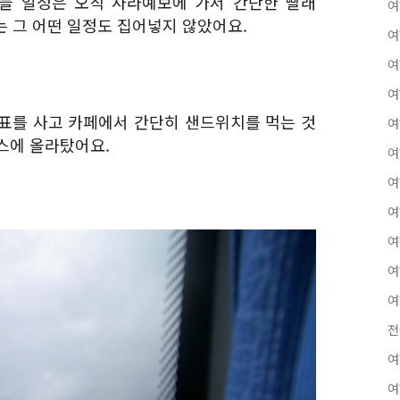
오늘 일정은 오직 사라예보에 가서 간단한 빨래
여
에는 그 어떤 일정도 집어넣지 않았어요.
여
여
여
표를 사고 카페에서 간단히 샌드위치를 먹는 것
여
스에 올라탔어요.
여
여
여
여
여
여
전
여
여