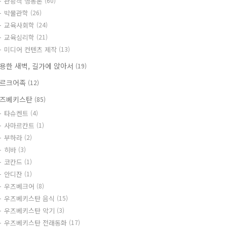
관광객 행동론
(60)
박물관학
(26)
교육사회학
(24)
교육심리학
(21)
미디어 컨텐츠 제작
(13)
용한 새벽, 길가에 앉아서
(19)
르크어족
(12)
즈베키스탄
(85)
타슈켄트
(4)
사마르칸트
(1)
부하라
(2)
히바
(3)
코칸드
(1)
안디잔
(1)
우즈베크어
(8)
우즈베키스탄 음식
(15)
우즈베키스탄 악기
(3)
우즈베키스탄 전래동화
(17)