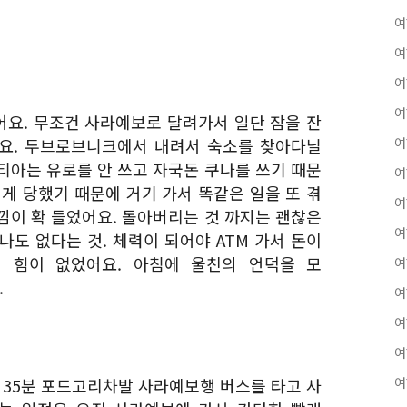
여
여
여
여
요. 무조건 사라예보로 달려가서 일단 잠을 잔
요. 두브로브니크에서 내려서 숙소를 찾아다닐
여
티아는 유로를 안 쓰고 자국돈 쿠나를 쓰기 때문
여
게 당했기 때문에 거기 가서 똑같은 일을 또 겪
여
낌이 확 들었어요. 돌아버리는 것 까지는 괜찮은
여
도 없다는 것. 체력이 되어야 ATM 가서 돈이
 힘이 없었어요. 아침에 울친의 언덕을 모
여
.
여
여
여
 35분 포드고리차발 사라예보행 버스를 타고 사
여