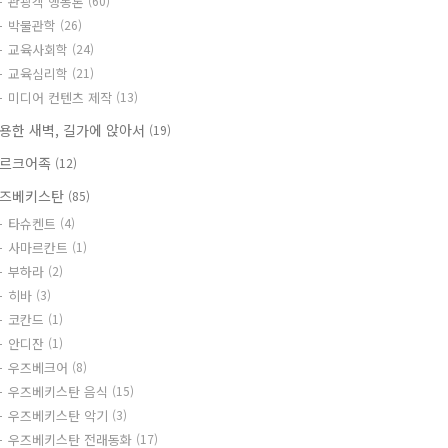
관광객 행동론
(60)
박물관학
(26)
교육사회학
(24)
교육심리학
(21)
미디어 컨텐츠 제작
(13)
용한 새벽, 길가에 앉아서
(19)
르크어족
(12)
즈베키스탄
(85)
타슈켄트
(4)
사마르칸트
(1)
부하라
(2)
히바
(3)
코칸드
(1)
안디잔
(1)
우즈베크어
(8)
우즈베키스탄 음식
(15)
우즈베키스탄 악기
(3)
우즈베키스탄 전래동화
(17)