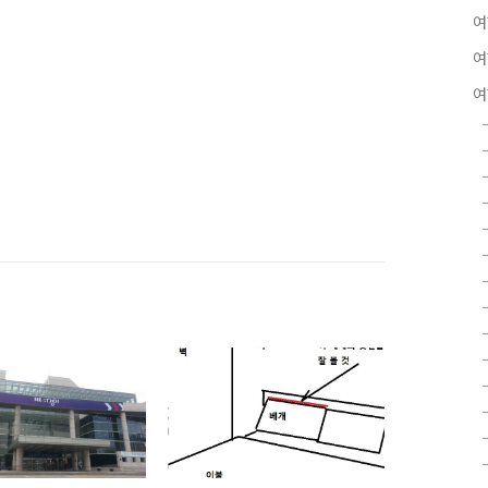
여
여
여