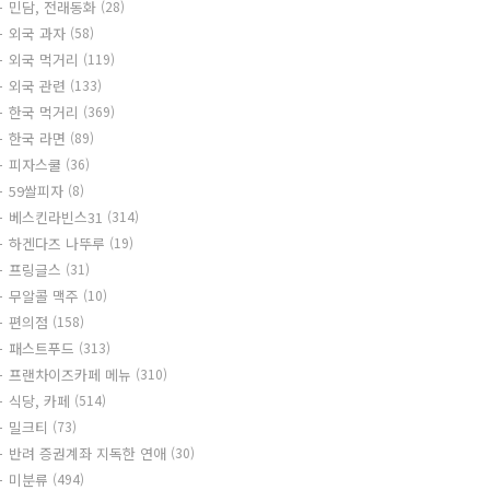
민담, 전래동화
(28)
외국 과자
(58)
외국 먹거리
(119)
외국 관련
(133)
한국 먹거리
(369)
한국 라면
(89)
피자스쿨
(36)
59쌀피자
(8)
베스킨라빈스31
(314)
하겐다즈 나뚜루
(19)
프링글스
(31)
무알콜 맥주
(10)
편의점
(158)
패스트푸드
(313)
프랜차이즈카페 메뉴
(310)
식당, 카페
(514)
밀크티
(73)
반려 증권계좌 지독한 연애
(30)
미분류
(494)