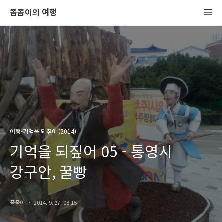
좀좀이의 여행
여행-기억을 되짚어 (2014)
기억을 되짚어 05 - 통영시
강구안, 꿀빵
좀좀이
2014. 9. 27. 08:15