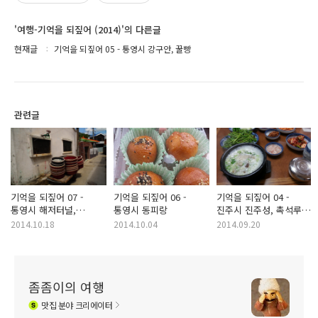
'여행-기억을 되짚어 (2014)'의 다른글
현재글
기억을 되짚어 05 - 통영시 강구안, 꿀빵
관련글
기억을 되짚어 07 -
기억을 되짚어 06 -
기억을 되짚어 04 -
통영시 해저터널,
통영시 동피랑
진주시 진주성, 촉석루,
충렬사, 빼떼기죽, 우짜
꿀빵
2014.10.18
2014.10.04
2014.09.20
좀좀이의 여행
맛집
분야 크리에이터