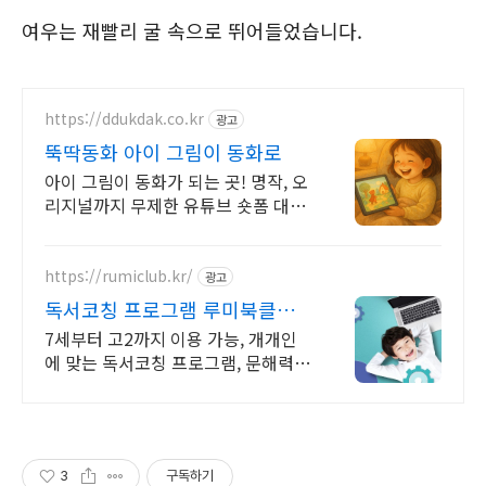
여우는 재빨리 굴 속으로 뛰어들었습니다.
https://ddukdak.co.kr
광고
뚝딱동화 아이 그림이 동화로
아이 그림이 동화가 되는 곳! 명작, 오
리지널까지 무제한 유튜브 숏폼 대신
상상력을 키우는 이야기. 우리 아이
눈높이 동화를 낭독과 함께
https://rumiclub.kr/
광고
독서코칭 프로그램 루미북클럽
AI 문해력 향상 프로그램
7세부터 고2까지 이용 가능, 개개인
에 맞는 독서코칭 프로그램, 문해력
UP 무작정 책 읽는 프로그램이 아닌,
진정한 책읽기 프로그램인 루미북클
럽!
3
구독하기