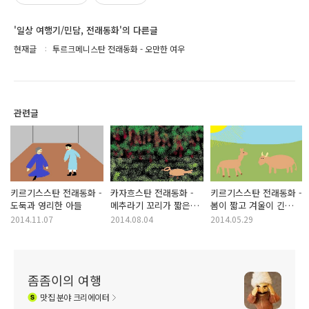
'일상 여행기/민담, 전래동화'의 다른글
현재글
투르크메니스탄 전래동화 - 오만한 여우
관련글
키르기스스탄 전래동화 -
카자흐스탄 전래동화 -
키르기스스탄 전래동화 -
도둑과 영리한 아들
메추라기 꼬리가 짧은
봄이 짧고 겨울이 긴
이유
이유
2014.11.07
2014.08.04
2014.05.29
좀좀이의 여행
맛집
분야 크리에이터