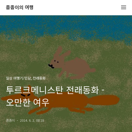
좀좀이의 여행
일상 여행기/민담, 전래동화
투르크메니스탄 전래동화 -
오만한 여우
좀좀이
2014. 6. 2. 08:18