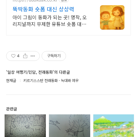
뚝딱동화 숏폼 대신 상상력
아이 그림이 동화가 되는 곳! 명작, 오
리지널까지 무제한 유튜브 숏폼 대신
상상력을 키우는 이야기. 우리 아이
눈높이 동화를 낭독과 함께
4
구독하기
'일상 여행기/민담, 전래동화'의 다른글
현재글
키르기스스탄 전래동화 - 늑대와 여우
관련글