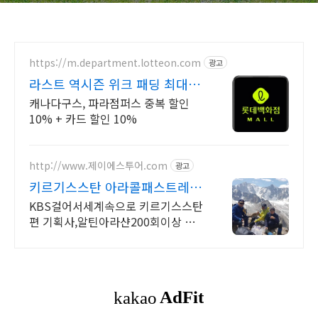
https://m.department.lotteon.com
광고
라스트 역시즌 위크 패딩 최대
74% 할인
캐나다구스, 파라점퍼스 중복 할인
10% + 카드 할인 10%
http://www.제이에스투어.com
광고
키르기스스탄 아라콜패스트레킹
윤도현키르기스탄방문시현지진
KBS걸어서세계속으로 키르기스스탄
행
편 기획사,알틴아라샨200회이상 트
레킹경험자가진행