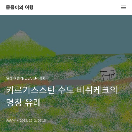
좀좀이의 여행
일상 여행기/민담, 전래동화
키르기스스탄 수도 비쉬케크의
명칭 유래
좀좀이
2013. 12. 2. 08:15