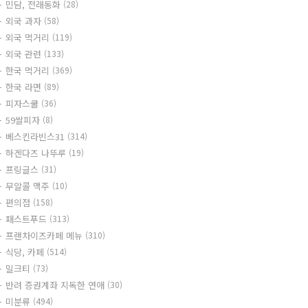
민담, 전래동화
(28)
외국 과자
(58)
외국 먹거리
(119)
외국 관련
(133)
한국 먹거리
(369)
한국 라면
(89)
피자스쿨
(36)
59쌀피자
(8)
베스킨라빈스31
(314)
하겐다즈 나뚜루
(19)
프링글스
(31)
무알콜 맥주
(10)
편의점
(158)
패스트푸드
(313)
프랜차이즈카페 메뉴
(310)
식당, 카페
(514)
밀크티
(73)
반려 증권계좌 지독한 연애
(30)
미분류
(494)