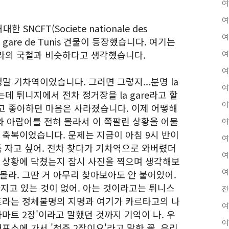
여
여
NCFT(Societe nationale des
여
의 La gare de Tunis 건물이 등장했습니다. 여기는
라의 국철과 비슷하다고 생각했습니다.
여
여
말 기차역이었습니다. 그러면 그렇지...분명 la
여
데 튀니지에서 전차 정거장을 la gare라고 할
여
고 좋아하던 마음은 사라졌습니다. 이제 어떻해
와 아랍어를 전혀 몰라서 이 쪽팔린 상황을 어물
여
 축복이었습니다. 문제는 지금이 아침 9시 반이
여
푹 자고 싶어. 전차 찾다가 기차역으로 와버렸더
여
런 상황에 닥쳤는지 잠시 사진을 찍으며 생각해보
여
몰라. 그딴 거 아무리 찾아보아도 안 붙어있어.
고 있는 것이 없어. 아는 것이라고는 튀니스
전
마트라는 정체불명의 지명과 여기가 카르타고의 나
여
마마트 2장'이라고 말했던 것까지 기억이 나. 우
여
표소에 가서 '청주 2장이요'라고 말한 꼴. 우리