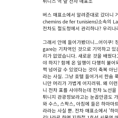
튀니스 역 앞 전차 매표소
버스 매표소에서 알려준대로 갔더니 거대한 S
chemins de fer tunisiens)소속
전차도 철도청에서 관리하나? 우리나
그래서 안에 들어가봤더니...어이쿠! 정
gare는 기차역인 것으로 기억하고 있는
리가 없었습니다. 새로운 것을 배웠다
야 하지? 함께 온 일행이 다행히 불어
쩍 넘어갈 수 있었다는 것이 축복 아닌
라는 사실. 그냥 호텔 들어가서 한숨 
니만 머리가 가볍게 어지러워. 왜 이
니 전차 표를 사야하는데 전차 노선을 
튀니지 관광정보라고는 눈꼽만큼도 가지
와 수스, 스팍스, 아침에 들은 하마
라라는 사실 뿐. 전차 매표소에서 '하
리나라로 하면 지하철 1호선 서울역 매