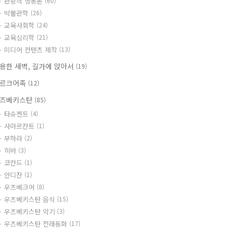
관광객 행동론
(60)
박물관학
(26)
교육사회학
(24)
교육심리학
(21)
미디어 컨텐츠 제작
(13)
용한 새벽, 길가에 앉아서
(19)
르크어족
(12)
즈베키스탄
(85)
타슈켄트
(4)
사마르칸트
(1)
부하라
(2)
히바
(3)
코칸드
(1)
안디잔
(1)
우즈베크어
(8)
우즈베키스탄 음식
(15)
우즈베키스탄 악기
(3)
우즈베키스탄 전래동화
(17)