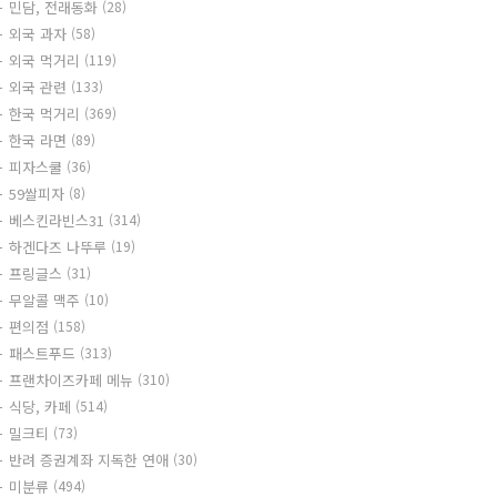
민담, 전래동화
(28)
외국 과자
(58)
외국 먹거리
(119)
외국 관련
(133)
한국 먹거리
(369)
한국 라면
(89)
피자스쿨
(36)
59쌀피자
(8)
베스킨라빈스31
(314)
하겐다즈 나뚜루
(19)
프링글스
(31)
무알콜 맥주
(10)
편의점
(158)
패스트푸드
(313)
프랜차이즈카페 메뉴
(310)
식당, 카페
(514)
밀크티
(73)
반려 증권계좌 지독한 연애
(30)
미분류
(494)