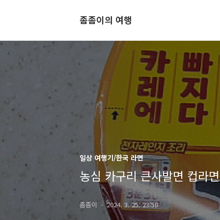
좀좀이의 여행
일상 여행기/한국 라면
농심 카구리 큰사발면 컵라면
좀좀이
2024. 3. 25. 23:58