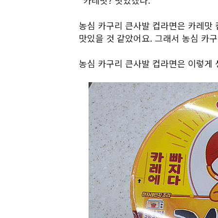
"카레맛? 맛있겠다."
농심 카구리 큰사발 컵라면은 카레맛 
맛있을 것 같았어요. 그래서 농심 카
농심 카구리 큰사발 컵라면은 이렇게 