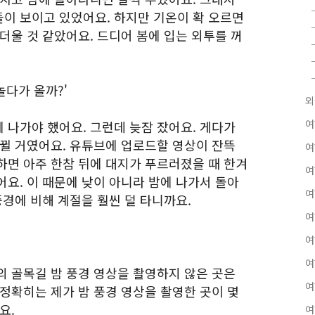
이 보이고 있었어요. 하지만 기온이 확 오르면
더울 것 같았어요. 드디어 봄에 입는 외투를 꺼
놀다가 올까?'
외
여
 나가야 했어요. 그런데 늦잠 잤어요. 게다가
바뀔 거였어요. 유튜브에 업로드할 영상이 잔뜩
여
하면 아주 한참 뒤에 대지가 푸르러졌을 때 한겨
여
요. 이 때문에 낮이 아니라 밤에 나가서 돌아
여
풍경에 비해 계절을 훨씬 덜 타니까요.
여
여
여
의 골목길 밤 풍경 영상을 촬영하지 않은 곳은
여
정확히는 제가 밤 풍경 영상을 촬영한 곳이 몇
요.
여