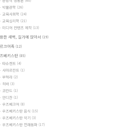
관광객 행동론
(60)
박물관학
(26)
교육사회학
(24)
교육심리학
(21)
미디어 컨텐츠 제작
(13)
용한 새벽, 길가에 앉아서
(19)
르크어족
(12)
즈베키스탄
(85)
타슈켄트
(4)
사마르칸트
(1)
부하라
(2)
히바
(3)
코칸드
(1)
안디잔
(1)
우즈베크어
(8)
우즈베키스탄 음식
(15)
우즈베키스탄 악기
(3)
우즈베키스탄 전래동화
(17)