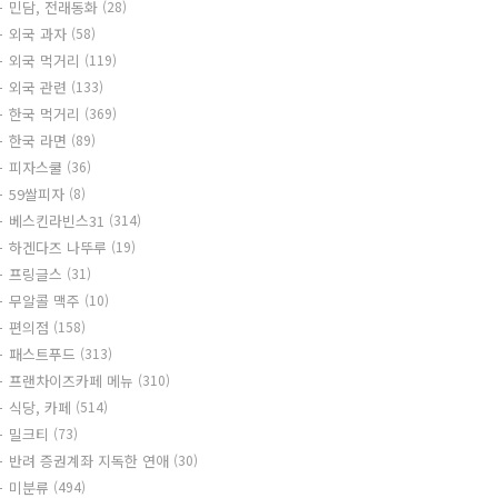
민담, 전래동화
(28)
외국 과자
(58)
외국 먹거리
(119)
외국 관련
(133)
한국 먹거리
(369)
한국 라면
(89)
피자스쿨
(36)
59쌀피자
(8)
베스킨라빈스31
(314)
하겐다즈 나뚜루
(19)
프링글스
(31)
무알콜 맥주
(10)
편의점
(158)
패스트푸드
(313)
프랜차이즈카페 메뉴
(310)
식당, 카페
(514)
밀크티
(73)
반려 증권계좌 지독한 연애
(30)
미분류
(494)