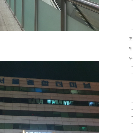
조
튀
우