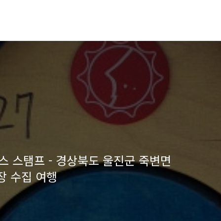
스 스탬프 - 경상북도 울진군 죽변면
장 수집 여행