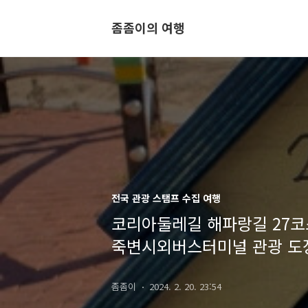
좀좀이의 여행
전국 관광 스탬프 수집 여행
코리아둘레길 해파랑길 27코
죽변시외버스터미널 관광 도
좀좀이
2024. 2. 20. 23:54