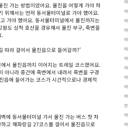
여
울진 가는 방법이었어요. 울진을 어떻게 가야 하
여
기 위해서는 먼저 동서울터미널로 가야 했어요.
고 가야 했어요. 동서울터미널에서 울진까지는
여
강원도 삼척 호산을 경유해서 울진 부구, 죽변을
여
.
여
길 따라 걸어서 울진읍으로 들어갈까?'
여
여
변에서 울진읍까지 이어지는 트레일 코스였어요.
여
이 아니라 중간에 죽변에서 내려서 죽변을 구경
여
울진읍에 들어가는 코스가 시간적으로나 경제적
여
여
전
여
새벽에 동서울터미널 가서 울진 가는 버스 첫 차
구경하고 해파랑길 27코스를 걸어서 울진읍으로
여