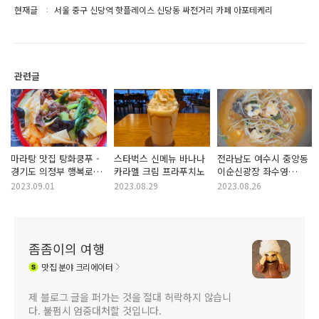
현재글
서울 중구 신당역 핫플레이스 신당동 싸전거리 카페 아포테케리
관련글
마라탕 맛집 탕화쿵푸 -
스타벅스 신메뉴 바나나
전라남도 여수시 중앙동
경기도 의정부 행복로
카라멜 크림 프라푸치노
이순신광장 좌수영
제일시장
음식문화거리 장어탕
2023.09.01
2023.08.29
2023.08.26
탕화쿵푸마라탕
1인분 혼밥 맛집
의정부점
광장미가
좀좀이의 여행
맛집
분야 크리에이터
제 블로그 글을 퍼가는 것을 절대 허락하지 않습니
다. 불펌시 엄중대처할 것입니다.