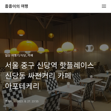
좀좀이의 여행
일상 여행기/식당, 카페
서울 중구 신당역 핫플레이스
신당동 싸전거리 카페
아포테케리
좀좀이
2023. 8. 27. 23:55