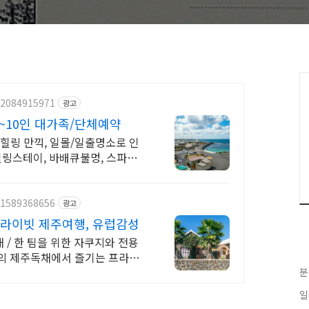
/2084915971
광고
~10인 대가족/단체예약
힐링 만끽, 일몰/일출명소로 인
힐링스테이, 바배큐불멍, 스파족
/1589368656
광고
라이빗 제주여행, 유럽감성
/ 한 팀을 위한 자쿠지와 전용
성의 제주독채에서 즐기는 프라이
분
일