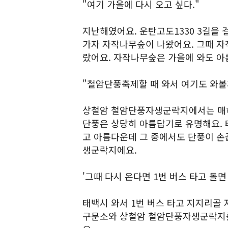
"여기 가을에 다시 오고 싶다."
지난해였어요. 운탄고도1330 3길을
가자 자작나무숲이 나왔어요. 그때 자
랐어요. 자작나무숲은 가을에 와도 아
"철암단풍축제할 때 와서 여기도 와볼
상철암 철암단풍자생군락지에서는 매해
단풍은 상당히 아름답기로 유명해요. 
고 아름다운데 그 중에서도 단풍이 손
생군락지에요.
'그때 다시 온다면 1번 버스 타고 돌면
태백시 와서 1번 버스 타고 지지리골
구문소와 상철암 철암단풍자생군락지를