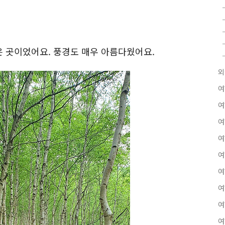
 곳이었어요. 풍경도 매우 아름다웠어요.
외
여
여
여
여
여
여
여
여
여