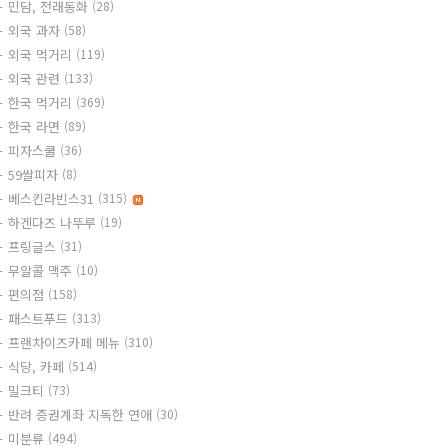
민담, 전래동화
(28)
외국 과자
(58)
외국 먹거리
(119)
외국 관련
(133)
한국 먹거리
(369)
한국 라면
(89)
피자스쿨
(36)
59쌀피자
(8)
베스킨라빈스31
(315)
하겐다즈 나뚜루
(19)
프링글스
(31)
무알콜 맥주
(10)
편의점
(158)
패스트푸드
(313)
프랜차이즈카페 메뉴
(310)
식당, 카페
(514)
밀크티
(73)
반려 증권계좌 지독한 연애
(30)
미분류
(494)