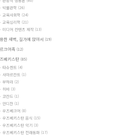
관광객 행동론
(60)
박물관학
(26)
교육사회학
(24)
교육심리학
(21)
미디어 컨텐츠 제작
(13)
용한 새벽, 길가에 앉아서
(19)
르크어족
(12)
즈베키스탄
(85)
타슈켄트
(4)
사마르칸트
(1)
부하라
(2)
히바
(3)
코칸드
(1)
안디잔
(1)
우즈베크어
(8)
우즈베키스탄 음식
(15)
우즈베키스탄 악기
(3)
우즈베키스탄 전래동화
(17)