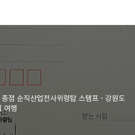
장 종점 순직산업전사위령탑 스탬프 - 강원도
집 여행