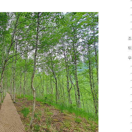
조
튀
우