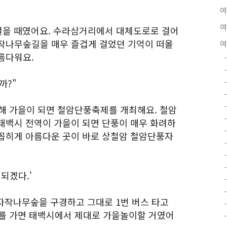
여
여
 걸을 때였어요. 수라삼거리에서 대체도로로 걸어
작나무숲길을 매우 즐겁게 걸었던 기억이 떠올
여
름다워요.
까?"
 가을이 되면 철암단풍축제를 개최해요. 철암
태백시 전역이 가을이 되면 단풍이 매우 화려하
꼽히게 아름다운 곳이 바로 상철암 철암단풍자
 되겠다.'
 자작나무숲을 구경하고 그대로 1번 버스 타고
 가면 태백시에서 제대로 가을놀이할 거였어