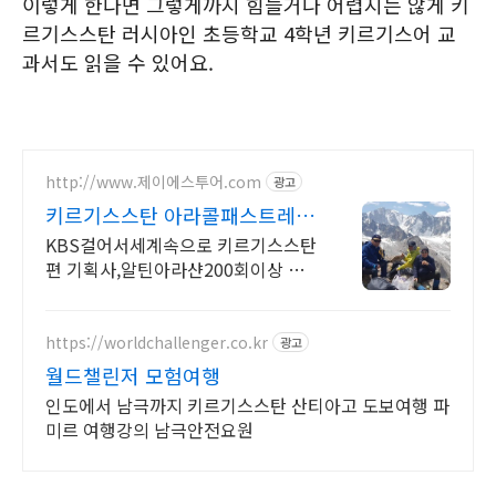
이렇게 한다면 그렇게까지 힘들거나 어렵지는 않게 키
르기스스탄 러시아인 초등학교 4학년 키르기스어 교
과서도 읽을 수 있어요.
http://www.제이에스투어.com
광고
키르기스스탄 아라콜패스트레킹
윤도현키르기스탄방문시현지진
KBS걸어서세계속으로 키르기스스탄
행
편 기획사,알틴아라샨200회이상 트
레킹경험자가진행
https://worldchallenger.co.kr
광고
월드챌린저 모험여행
인도에서 남극까지 키르기스스탄 산티아고 도보여행 파
미르 여행강의 남극안전요원