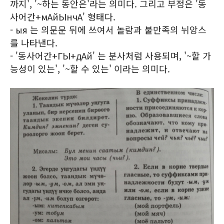
까지', '~하는 동안은'라는 의미다. 그리고 부정은 '동
사어간+мАйЫнчА' 형태다.
- ыя 는 의문문 뒤에 쓰여서 놀람과 불만족의 뉘앙스
를 나타낸다.
- '동사어간+ГЫ+дАй' 는 분사처럼 사용되며, '~할 가
능성이 있는', '~할 수 있는' 이라는 의미다.