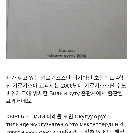
제가 갖고 있는 키르기스스탄 러시아인 초등학교 4학
년 키르기스어 교과서는 2006년에 키르기스스탄 수도
비쉬케크에 위치한 Билим куту 출판사에서 출판된
교과서에요.
КЫРГЫЗ ТИЛИ 아래를 보면 Окутуу орус
тилинде жүргүзүлгөн орто мектептердин 4-
классы үчүн окуу китеби 라고 적혀 있어요. 해석