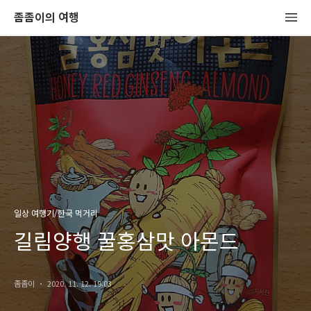
좀좀이의 여행
일상 여행기/한국 먹거리
길림양행 꿀홍삼맛 아몬드
좀좀이
2020. 11. 12. 19:03