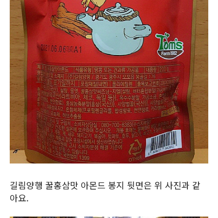
길림양행 꿀홍삼맛 아몬드 봉지 뒷면은 위 사진과 같
아요.