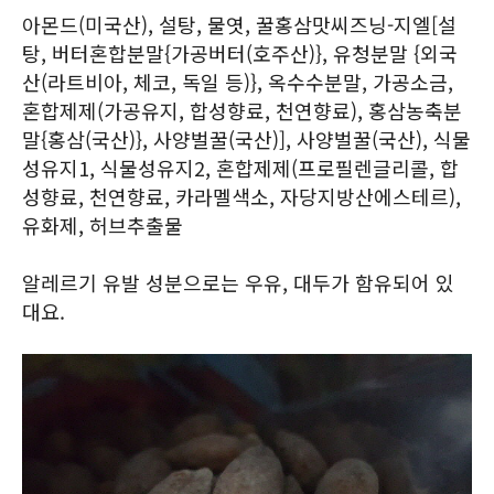
아몬드(미국산), 설탕, 물엿, 꿀홍삼맛씨즈닝-지엘[설
탕, 버터혼합분말{가공버터(호주산)}, 유청분말 {외국
산(라트비아, 체코, 독일 등)}, 옥수수분말, 가공소금,
혼합제제(가공유지, 합성향료, 천연향료), 홍삼농축분
말{홍삼(국산)}, 사양벌꿀(국산)], 사양벌꿀(국산), 식물
성유지1, 식물성유지2, 혼합제제(프로필렌글리콜, 합
성향료, 천연향료, 카라멜색소, 자당지방산에스테르),
유화제, 허브추출물
알레르기 유발 성분으로는 우유, 대두가 함유되어 있
대요.