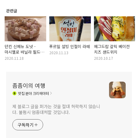
관련글
던킨 신메뉴 도넛 -
푸르밀 설빙 인절미 라떼
에그드랍 갈릭 베이컨
마시멜로 바닐라 필드
치즈 샌드위치
2020.11.13
(2020년 11월 이달의
2020.11.18
2020.10.17
도넛 DOM)
좀좀이의 여행
맛집
분야 크리에이터
제 블로그 글을 퍼가는 것을 절대 허락하지 않습니
다. 불펌시 엄중대처할 것입니다.
구독하기