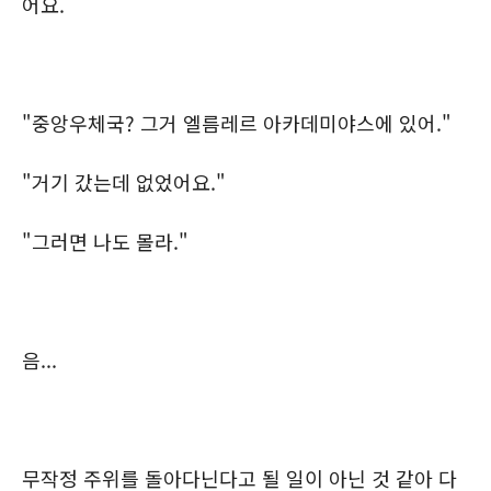
어요.
"중앙우체국? 그거 엘름레르 아카데미야스에 있어."
"거기 갔는데 없었어요."
"그러면 나도 몰라."
음...
무작정 주위를 돌아다닌다고 될 일이 아닌 것 같아 다